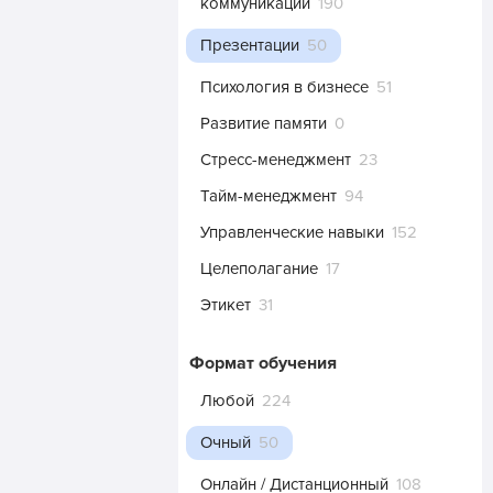
коммуникации
190
Презентации
50
Психология в бизнесе
51
Развитие памяти
0
Стресс-менеджмент
23
Тайм-менеджмент
94
Управленческие навыки
152
Целеполагание
17
Этикет
31
Формат обучения
Любой
224
Очный
50
Онлайн / Дистанционный
108