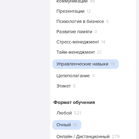
коммуникации
48
Презентации
12
Психология в бизнесе
5
Развитие памяти
0
Стресс-менеджмент
14
Тайм-менеджмент
21
Управленческие навыки
19
Целеполагание
3
Этикет
5
Формат обучения
Любой
521
Очный
19
Онлайн / Дистанционный
279