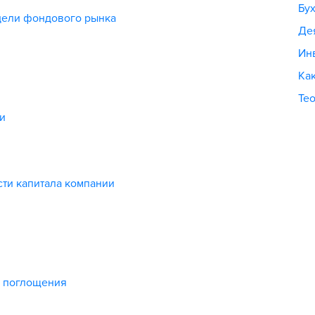
Бух
ели фондового рынка
Де
Ин
Как
Те
и
ти капитала компании
и поглощения