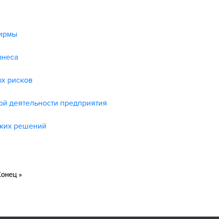
фирмы
знеса
х рисков
ой деятельности предприятия
ских решений
Конец »