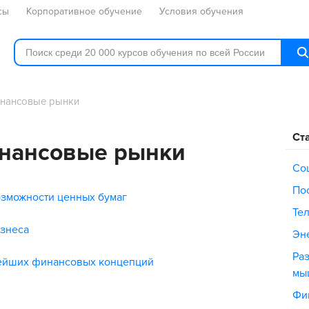
сы
Корпоративное обучение
Условия обучения
инансовые рынки
Ст
инансовые рынки
Со
По
зможности ценных бумаг
Те
знеса
Эне
Раз
нейших финансовых концепций
мы
Фи