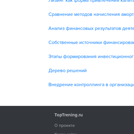
Лизинг как форма привлечения капита
Сравнение методов начисления амор
Анализ финансовых результатов деят
Собственные источники финансирова
Этапы формирования инвестиционног
Дерево решений
Внедрение контроллинга в организаци
TopTrening.ru
О проекте