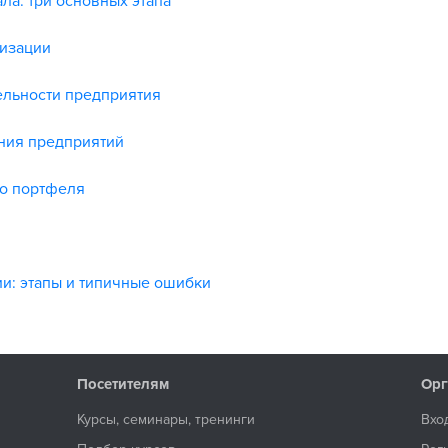
ла: три основных этапа
тизации
ельности предприятия
ния предприятий
о портфеля
и: этапы и типичные ошибки
Посетителям
Орг
Курсы, семинары, тренинги
Вхо