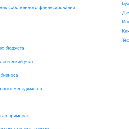
Бух
чник собственного финансирования
Де
Ин
Как
Те
ию бюджета
ленческий учет
 бизнеса
сового менеджмента
ы в примерах