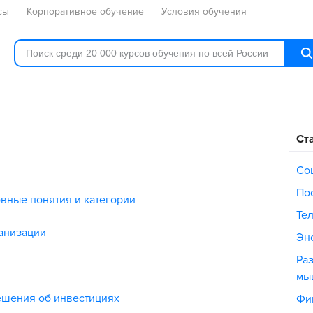
сы
Корпоративное обучение
Условия обучения
Ст
Со
По
овные понятия и категории
Те
анизации
Эне
Раз
мы
ешения об инвестициях
Фи