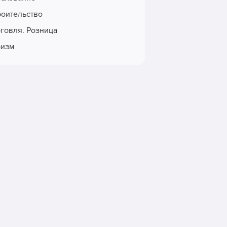
роительство
рговля. Розница
ризм