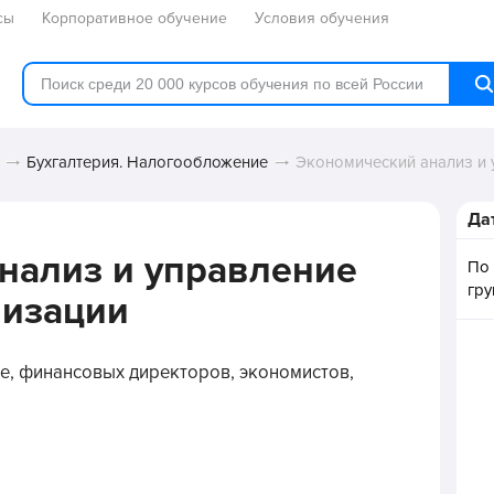
сы
Корпоративное обучение
Условия обучения
Бухгалтерия. Налогообложение
Экономический анализ и 
Да
нализ и управление
По
гр
низации
ке, финансовых директоров, экономистов,