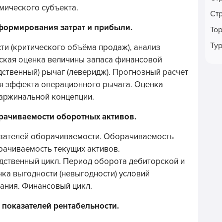
мического субъекта.
Ст
формирования затрат и прибыли.
То
Ту
ти (критического объёма продаж), анализ
еская оценка величины запаса финансовой
ственный) рычаг (леверидж). Прогнозный расчет
ня эффекта операционного рычага. Оценка
маржинальной концепции.
рачиваемости оборотных активов.
зателей оборачиваемости. Оборачиваемость
рачиваемость текущих активов.
дственный цикл. Период оборота дебиторской и
ка выгодности (невыгодности) условий
ания. Финансовый цикл.
 показателей рентабельности.