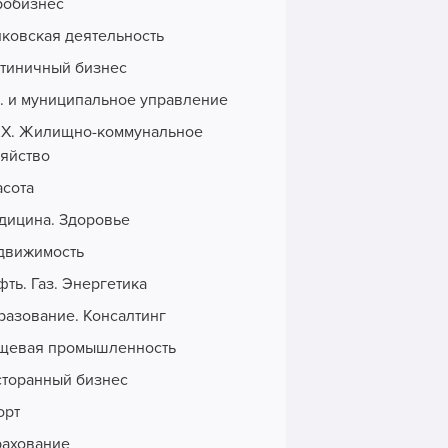
робизнес
нковская деятельность
стиничный бизнес
с. и муниципальное управление
Х. Жилищно-коммунальное
зяйство
асота
дицина. Здоровье
движимость
ть. Газ. Энергетика
разование. Консалтинг
щевая промышленность
сторанный бизнес
орт
рахование