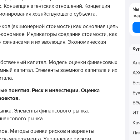
. Концепция агентских отношений. Концепция
Мы 
ионирования хозяйствующего субъекта.
под
ков (акционерной стоимости) как основная цель
кономике. Индикаторы создания стоимости, как
я финансами и их эволюция. Экономическая
Ку
обственный капитал. Модель оценки финансовых
Ан
мный капитал. Элементы заемного капитала и их
АХ
итала.
Бе
ые понятия. Риск и инвестиции. Оценка
Бу
оектов.
ВЭ
ынка. Элементы финансового рынка.
ИТ
нансового рынка.
Ка
ков. Методы оценки рисков и варианты
Ли
иск-менеджмента. Управление риском.