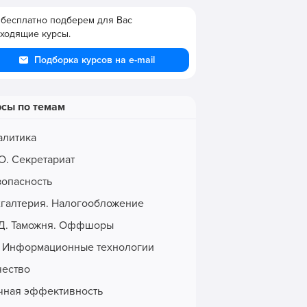
бесплатно подберем для Вас
ходящие курсы.
Подборка курсов на e-mail
рсы по темам
алитика
О. Секретариат
зопасность
хгалтерия. Налогообложение
Д. Таможня. Оффшоры
. Информационные технологии
чество
чная эффективность