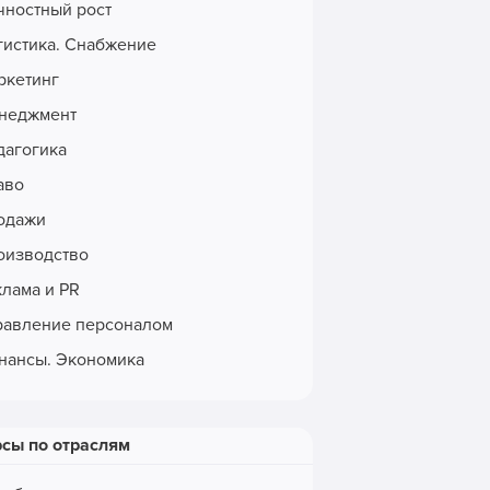
чностный рост
гистика. Снабжение
ркетинг
неджмент
дагогика
аво
одажи
оизводство
клама и PR
равление персоналом
нансы. Экономика
рсы по отраслям