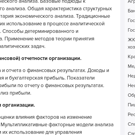
ческого анализа. Базовые подходы к
Аг
о анализа. Общая характеристика структурных
Ба
нтария экономического анализа. Традиционные
Го
 их использование в процессе аналитической
Го
. Способы детерминированного и
а. Применение методов теории принятия
ЖК
алитических задач.
хо
Кр
ансовой) отчетности организации.
Ме
 и отчета о финансовых результатах. Доходы и
Не
я и бухгалтерская прибыль. Показатели
ибыли по отчету о финансовых результатах.
Неф
ализ прибыли.
Об
Пи
и организации.
Ре
 оценки влияния факторов на изменение
Сп
. Мультипликативные факторные модели анализа
 их использование для управления
Ст