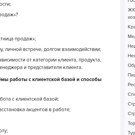
Го
ости;
ЖК
продаж»?
хо
Кр
Ме
стница продаж»;
Не
у, личной встрече, долгом взаимодействии;
Неф
висимости от категории клиента, продукта,
Об
енеджера и представителя клиента.
Пи
иёмы работы с клиентской базой и способы
Ре
Сп
бота с клиентской базой;
Ст
асстановка акцентов в работе;
Ст
То
оту;
Ту