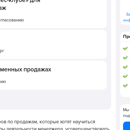
ес-клубе» для
аж
З
огласованию
ин
Пр
рг
еменных продажах
нию
Мы 
под
ов по продажам, которые хотят научиться
ды деятельности менеджера, усовершенствовать