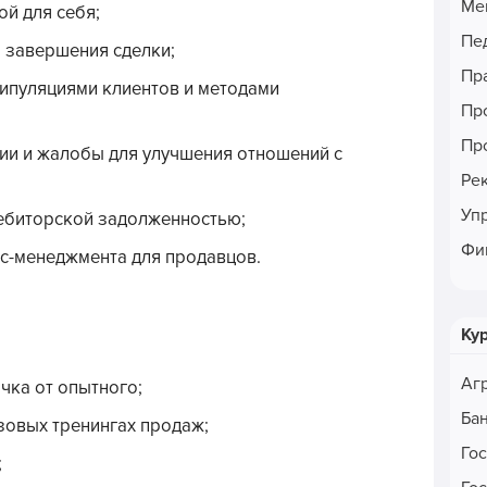
Ме
ой для себя;
Пе
 завершения сделки;
Пр
ипуляциями клиентов и методами
Пр
Пр
зии и жалобы для улучшения отношений с
Ре
Уп
ебиторской задолженностью;
Фи
сс-менеджмента для продавцов.
Ку
Аг
чка от опытного;
Ба
зовых тренингах продаж;
Го
;