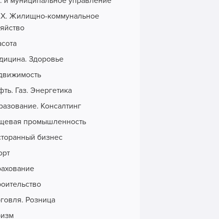
с. и муниципальное управление
Х. Жилищно-коммунальное
зяйство
асота
дицина. Здоровье
движимость
ть. Газ. Энергетика
разование. Консалтинг
щевая промышленность
сторанный бизнес
орт
рахование
роительство
рговля. Розница
ризм