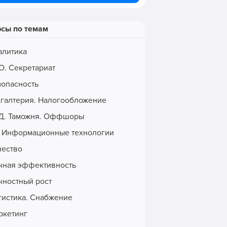
рсы по темам
алитика
О. Секретариат
зопасность
хгалтерия. Налогообложение
Д. Таможня. Оффшоры
. Информационные технологии
чество
чная эффективность
чностный рост
гистика. Снабжение
ркетинг