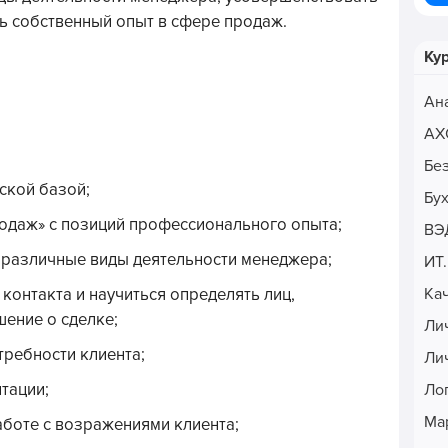
ь собственный опыт в сфере продаж.
Ку
Ан
АХ
Бе
ской базой;
Бу
родаж» с позиций профессионального опыта;
ВЭ
а различные виды деятельности менеджера;
ИТ
Ка
контакта и научиться определять лиц,
ение о сделке;
Ли
требности клиента;
Ли
тации;
Ло
Ма
аботе с возражениями клиента;