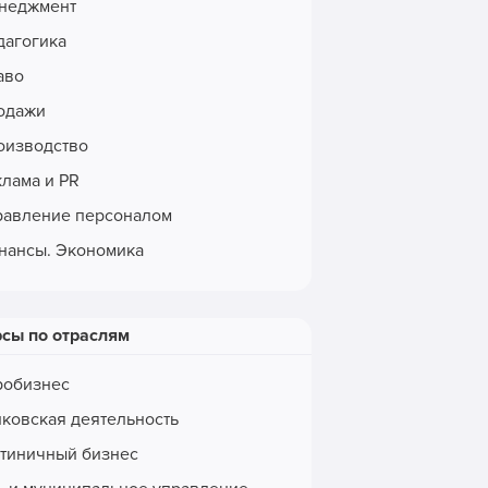
неджмент
дагогика
аво
одажи
оизводство
клама и PR
равление персоналом
нансы. Экономика
рсы по отраслям
робизнес
нковская деятельность
стиничный бизнес