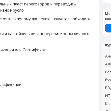
льный пласт переговоров и переводить
тивное русло
Мы 
тоять силовому давлению, научитесь обходить
под
ми и настойчивыми и определите зоны личного
Ку
кации или Сертификат ...;
Ан
АХ
Бе
Бу
алификации
ВЭ
ИТ
Ка