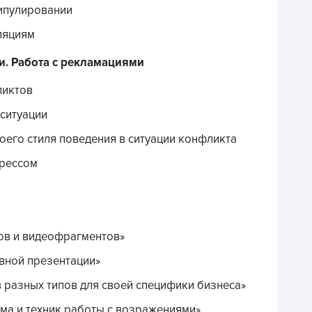
ипулировании
ляциям
и. Работа с рекламациями
ликтов
ситуации
оего стиля поведения в ситуации конфликта
трессом
ов и видеофрагментов»
вной презентации»
 разных типов для своей специфики бизнеса»
ма и техник работы с возражениями»