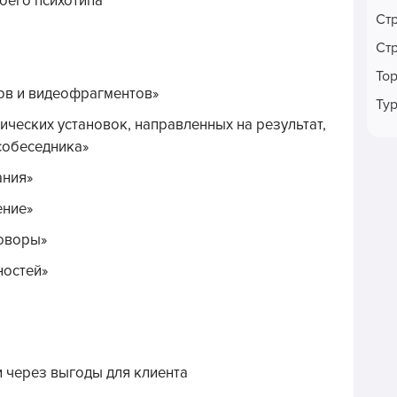
оего психотипа
Ст
Ст
То
ов и видеофрагментов»
Ту
ческих установок, направленных на результат,
собеседника»
ания»
ение»
говоры»
ностей»
 через выгоды для клиента