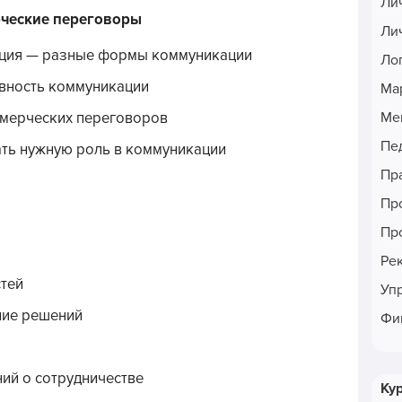
Ли
рческие переговоры
Ли
ация — разные формы коммуникации
Ло
вность коммуникации
Ма
Ме
ммерческих переговоров
Пе
ать нужную роль в коммуникации
Пр
Пр
Пр
Ре
стей
Уп
ние решений
Фи
ий о сотрудничестве
Ку