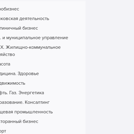
робизнес
нковская деятельность
стиничный бизнес
с. и муниципальное управление
Х. Жилищно-коммунальное
зяйство
асота
дицина. Здоровье
движимость
ть. Газ. Энергетика
разование. Консалтинг
щевая промышленность
сторанный бизнес
орт