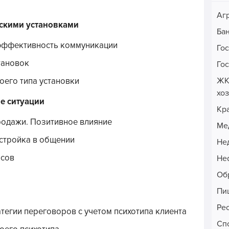
Аг
ескими установками
Ба
а эффективность коммуникации
Го
тановок
Го
ЖК
оего типа установки
хо
е ситуации
Кр
родажи. Позитивное влияние
Ме
стройка в общении
Не
осов
Неф
Об
Пи
Ре
тегии переговоров с учетом психотипа клиента
Сп