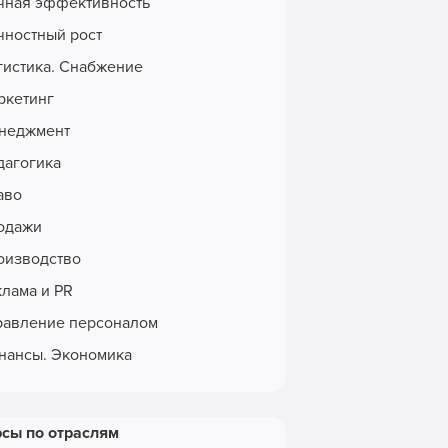
чная эффективность
чностный рост
гистика. Снабжение
ркетинг
неджмент
дагогика
аво
одажи
оизводство
клама и PR
равление персоналом
нансы. Экономика
рсы по отраслям