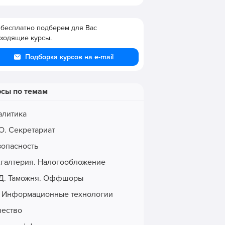
бесплатно подберем для Вас
ходящие курсы.
Подборка курсов на e-mail
рсы по темам
алитика
О. Секретариат
зопасность
хгалтерия. Налогообложение
Д. Таможня. Оффшоры
. Информационные технологии
чество