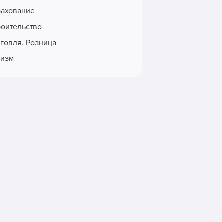
рахование
роительство
рговля. Розница
ризм