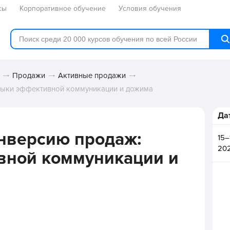
сы
Корпоративное обучение
Условия обучения
Продажи
Активные продажи
выки эффективной коммуникации и дожима
Да
нверсию продаж:
15–
20
вной коммуникации и