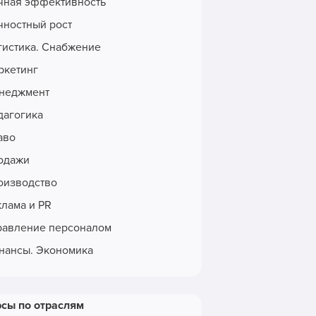
чная эффективность
чностный рост
гистика. Снабжение
ркетинг
неджмент
дагогика
аво
одажи
оизводство
клама и PR
равление персоналом
нансы. Экономика
рсы по отраслям