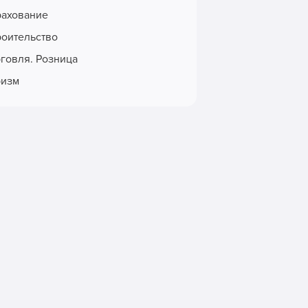
рахование
роительство
рговля. Розница
ризм