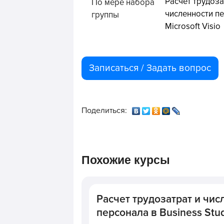
Расчет трудоза
По мере набора
численности п
группы
Microsoft Visio
Записаться / Задать вопрос
Поделиться:
Похожие курсы
Расчет трудозатрат и чис
персонала в Business Stu