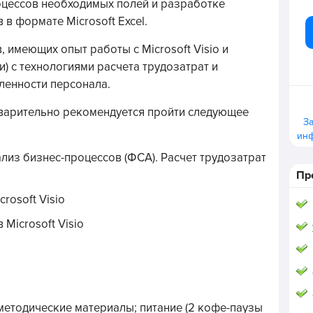
оцессов необходимых полей и разработке
в формате Microsoft Excel.
, имеющих опыт работы с Microsoft Visio и
) с технологиями расчета трудозатрат и
ленности персонала.
варительно рекомендуется пройти следующее
З
ин
из бизнес-процессов (ФСА). Расчет трудозатрат
Пр
rosoft Visio
Microsoft Visio
-методические материалы; питание (2 кофе-паузы