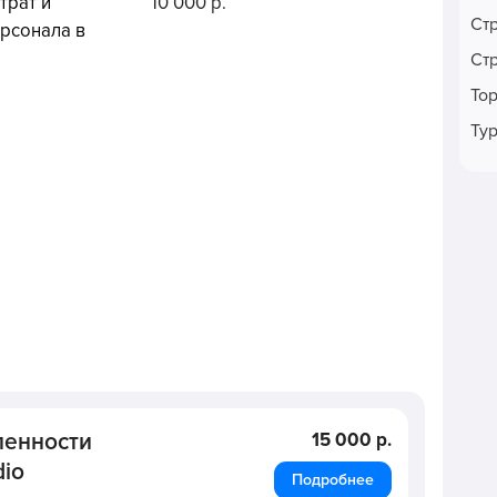
трат и
10 000 р.
Ст
ерсонала в
Ст
То
Ту
ленности
15 000 р.
dio
Подробнее