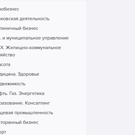
робизнес
нковская деятельность
стиничный бизнес
с. и муниципальное управление
Х. Жилищно-коммунальное
зяйство
асота
дицина. Здоровье
движимость
ть. Газ. Энергетика
разование. Консалтинг
щевая промышленность
сторанный бизнес
орт