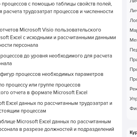
Ли
 процессов с помощью таблицы свойств полей,
Ли
 расчета трудозатрат процессов и численности
Ло
тчетов Microsoft Visio пользовательского
Ма
soft Excel c исходными и рассчитанными данными
Ме
ности персонала
Пе
 процессов до уровня необходимого для расчета
Пр
онала
Пр
ля фигур процессов необходимых параметров
Пр
по процессу или группе процессов
Ре
го отчета в формате Microsoft Excel
Уп
ft Excel данных по рассчитанным трудозатрат и
Фи
естоящим процессам
аблице Microsoft Excel данных по рассчитанным
рсонала в разрезе должностей и подразделений
Ку