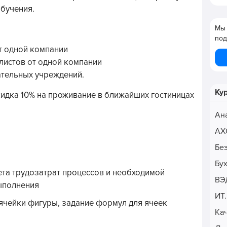
обучения.
Мы 
под
от одной компании
алистов от одной компании
ательных учреждений.
Ку
идка 10% на проживание в ближайших гостиницах
Ан
АХ
Бе
Бу
ета трудозатрат процессов и необходимой
ВЭ
выполнения
ИТ
 ячейки фигуры, задание формул для ячеек
Ка