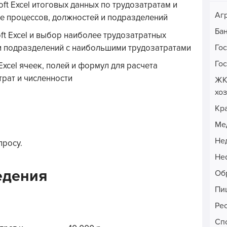
ft Excel итоговых данных по трудозатратам и
Аг
е процессов, должностей и подразделений
Ба
ft Excel и выбор наиболее трудозатратных
Го
 и подразделений с наибольшими трудозатратами
Го
Excel ячеек, полей и формул для расчета
рат и численности
ЖК
хо
Кр
Ме
Не
просу.
Неф
едения
Об
Пи
Ре
Сп