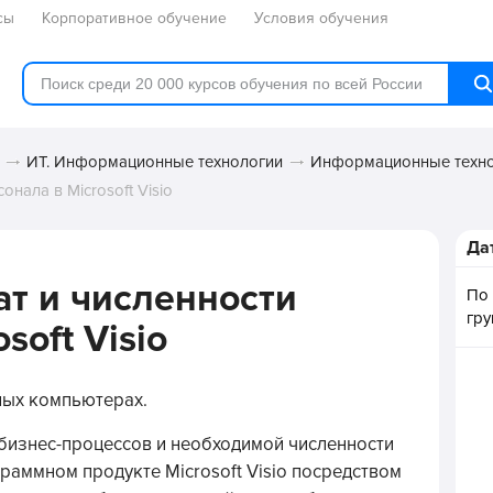
сы
Корпоративное обучение
Условия обучения
ИТ. Информационные технологии
Информационные техн
онала в Microsoft Visio
Да
ат и численности
По
гр
soft Visio
ных компьютерах.
 бизнес-процессов и необходимой численности
раммном продукте Microsoft Visio посредством