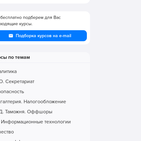
бесплатно подберем для Вас
ходящие курсы.
Подборка курсов на e-mail
рсы по темам
алитика
О. Секретариат
зопасность
хгалтерия. Налогообложение
Д. Таможня. Оффшоры
. Информационные технологии
чество