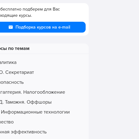
бесплатно подберем для Вас
ходящие курсы.
Подборка курсов на e-mail
рсы по темам
алитика
О. Секретариат
зопасность
хгалтерия. Налогообложение
Д. Таможня. Оффшоры
. Информационные технологии
чество
чная эффективность