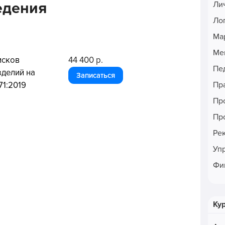
едения
Ли
Ло
Ма
Ме
исков
44 400 р.
Пе
зделий на
Записаться
Пр
71:2019
Пр
Пр
Ре
Уп
Фи
Ку