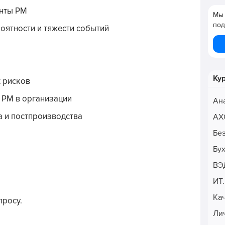
енты РМ
Мы 
под
оятности и тяжести событий
Ку
 рисков
 РМ в организации
Ан
а и постпроизводства
АХ
Бе
Бу
ВЭ
ИТ
Ка
просу.
Ли