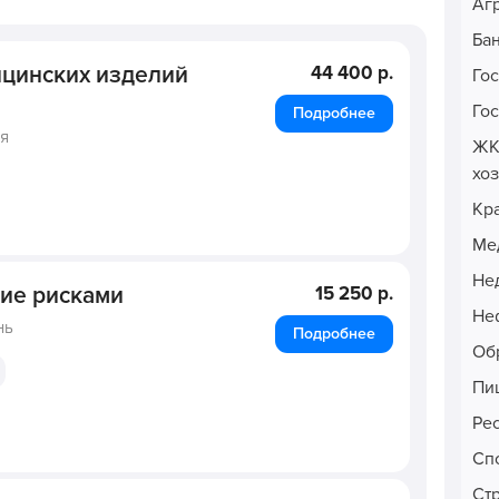
Аг
Ба
цинских изделий
44 400 р.
Го
Го
Подробнее
ня
ЖК
хо
Кр
Ме
Не
ние рисками
15 250 р.
Неф
нь
Подробнее
Об
Пи
Ре
Сп
Ст