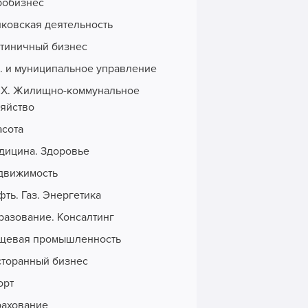
робизнес
нковская деятельность
стиничный бизнес
с. и муниципальное управление
Х. Жилищно-коммунальное
зяйство
асота
дицина. Здоровье
движимость
ть. Газ. Энергетика
разование. Консалтинг
щевая промышленность
сторанный бизнес
орт
рахование