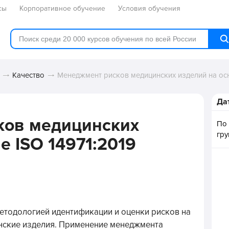
сы
Корпоративное обучение
Условия обучения
Качество
Менеджмент рисков медицинских изделий на осн
Да
ков медицинских
По
гр
е ISO 14971:2019
етодологией идентификации и оценки рисков на
инские изделия. Применение менеджмента