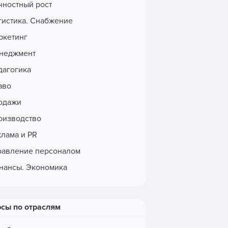
чностный рост
гистика. Снабжение
ркетинг
неджмент
дагогика
аво
одажи
оизводство
клама и PR
равление персоналом
нансы. Экономика
рсы по отраслям