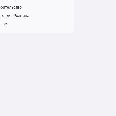
роительство
рговля. Розница
ризм