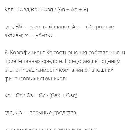
Кдп = Сзд/Вб = Сзд / (Ав + Ао + У)
где, Вб — валюта баланса; Ао — оборотные
активы; У — убытки.
6. Коэффициент Кс соотношения собственных и
привлеченных средств. Представляет оценку
степени зависимости компании от внешних
финансовых источников:
Кс = Сс / Сз = Сс / (Сзк + Сзд)
где, Сз — заемные средства.
Рост коэффициента сигнализирует о