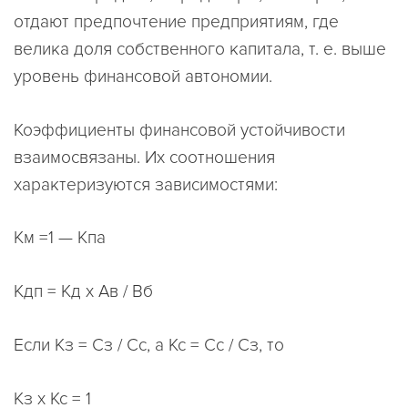
отдают предпочтение предприятиям, где
велика доля собственного капитала, т. е. выше
уровень финансовой автономии.
Коэффициенты финансовой устойчивости
взаимосвязаны. Их соотношения
характеризуются зависимостями:
Км =1 — Кпа
Кдп = Кд х Ав / Вб
Если Кз = Сз / Сс, а Кс = Сс / Сз, то
Кз х Кс = 1