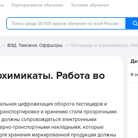
сы
Корпоративное обучение
Условия обучения
ВЭД. Таможня. Оффшоры
Пестициды и агрохимикаты. Ра
Да
охимикаты. Работа во
9 о
тальная цифровизация оборота пестицидов и
 транспортировке и хранению стали прозрачными.
ке должны сопровождаться электронными
варно-транспортными накладными, которые
 для хранения маркированной продукции должны