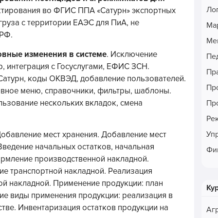
Ло
ктирования во ФГИС ППА «Сатурн» экспортных
груза с территории ЕАЭС для ПиА, не
Ма
 РФ.
Ме
овные изменения в системе
. Исключение
Пе
, интеграция с Госуслугами, ЕФИС ЗСН.
Пр
Сатурн, коды ОКВЭД, добавление пользователей.
Пр
вное меню, справочники, фильтры, шаблоны.
ьзование нескольких вкладок, смена
Пр
Ре
Уп
Добавление мест хранения. Добавление мест
Введение начальных остатков, начальная
Фи
ормление производственной накладной.
е транспортной накладной. Реализация
й накладной. Применение продукции: план
Ку
ие виды применения продукции: реализация в
стве. Инвентаризация остатков продукции на
Аг