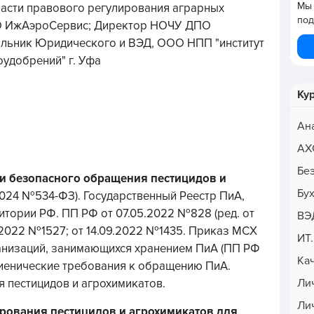
Мы 
ласти правового регулирования аграрных
под
О ИжАэроСервис; Директор НОЧУ ДПО
альник Юридического и ВЭД, ООО НПП "институт
оудобрений" г. Уфа
Ку
Ан
АХ
Бе
ии безопасного обращения
пестицидов и
Бу
2024 №534-ФЗ). Государственный Реестр ПиА,
тории РФ. ПП РФ от 07.05.2022 №828 (ред. от
ВЭ
.2022 №1527; от 14.09.2022 №1435. Приказ МСХ
ИТ
анизаций, занимающихся хранением ПиА (ПП РФ
Ка
гиенические требования к обращению ПиА.
Ли
 пестицидов и агрохимикатов.
Ли
рования пестицидов и агрохимикатов для