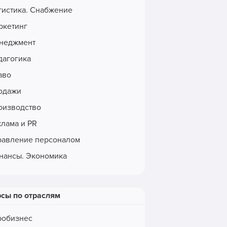
гистика. Снабжение
ркетинг
неджмент
дагогика
аво
одажи
оизводство
клама и PR
равление персоналом
нансы. Экономика
рсы по отраслям
робизнес