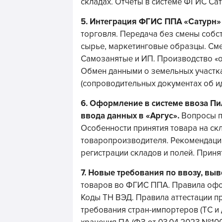
складах. Отчеты в системе ФГИС Сат
5.
Интеграция ФГИС ППА «Сатурн»
торговля. Передача без смены собс
сырье, маркетинговые образцы. Смен
Самозанятые и ИП. Производство «от
Обмен данными о земельных участк
(сопроводительных документах об и
6.
Оформление в системе в
воза Пи
ввода данных в «Аргус».
Вопросы пр
Особенности принятия товара на скл
товаропроизводителя. Рекомендаци
регистрации складов и полей. Принят
7.
Новые требования по ввозу, вы
товаров во ФГИС ППА. Правила офо
Коды ТН ВЭД. Правила аттестации п
требования стран-импортеров (ТС и