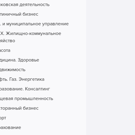
нковская деятельность
стиничный бизнес
с. и муниципальное управление
Х. Жилищно-коммунальное
зяйство
асота
дицина. Здоровье
движимость
ть. Газ. Энергетика
разование. Консалтинг
щевая промышленность
сторанный бизнес
орт
рахование