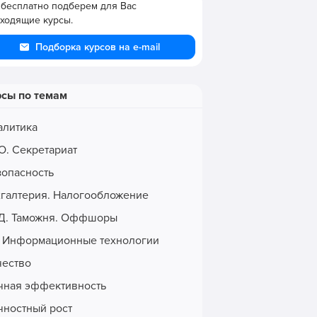
бесплатно подберем для Вас
ходящие курсы.
Подборка курсов на e-mail
рсы по темам
алитика
О. Секретариат
зопасность
хгалтерия. Налогообложение
Д. Таможня. Оффшоры
. Информационные технологии
чество
чная эффективность
чностный рост