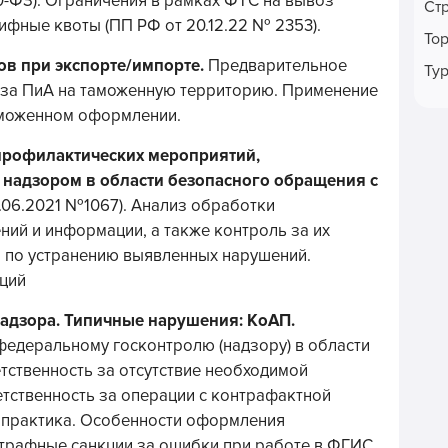
0-ФЗ). Ограничения в рамках ФТС на вывоз
Ст
ифные квоты (ПП РФ от 20.12.22 № 2353).
То
в при экспорте/импорте.
Предварительное
Ту
за ПиА на таможенную территорию. Применение
аможенном оформлении.
профилактических мероприятий,
надзором в области безопасного обращения с
.06.2021 №1067). Анализ обработки
ий и информации, а также контроль за их
 по устранению выявленных нарушений.
ций
адзора. Типичные нарушения: КоАП.
едеральному госконтролю (надзору) в области
тственность за отсутствие необходимой
етственность за операции с контрафактной
 практика. Особенности оформления
трафные санкции за ошибки при работе в ФГИС