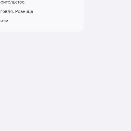
роительство
рговля. Розница
ризм