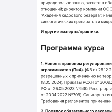
природопользованию, эксперт в об
отношений; директор компании ОО
"Академия кадрового резерва"; нач
синергетических препаратов и микр
И другие эксперты/практики.
Программа курса
1.
Новое в правовом регулирован
агрохимикатов
(ПиА). (
ФЗ от 28.12.
разрешенных к применению на терри
18.05.2024). Приказы РСХН от 30.09
РФ от 26.05.2023 №530. Реестр орг
от 20.04.2022 №709). Санитарно-ги
Требования регламентов применения
2.
Порядок обязательного деклари