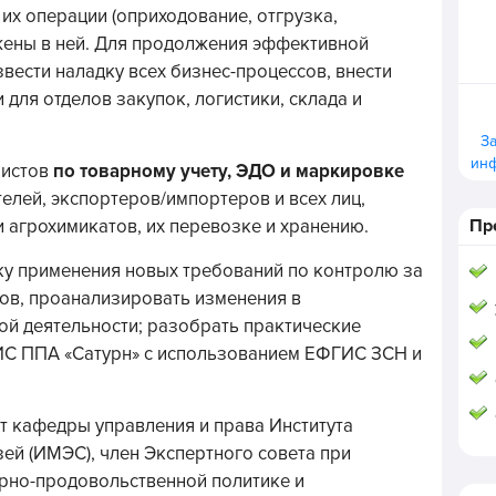
 их операции (оприходование, отгрузка,
жены в ней. Для продолжения эффективной
вести наладку всех бизнес-процессов, внести
 для отделов закупок, логистики, склада и
З
ин
листов
по товарному учету, ЭДО и маркировке
елей, экспортеров/импортеров и всех лиц,
Пр
 агрохимикатов, их перевозке и хранению.
ку применения новых требований по контролю за
ов, проанализировать изменения в
й деятельности; разобрать практические
С ППА «Сатурн» с использованием ЕФГИС ЗСН и
ент кафедры управления и права Института
й (ИМЭС), член Экспертного совета при
рно-продовольственной политике и