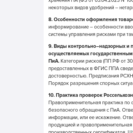
хранения ПА (ФЗ от 03.04.2023 №10
некоторых видов удобрений – нетар
8.
Особенности оформления товаро
информирование – особенности вво
системы управления рисками при т
9.
Виды контрольно–надзорных и 
осуществляемых государственным 
ПиА.
Категории рисков (ПП РФ от 30
предоставленных в ФГИС ППА сведен
достоверностью. Предписания РСХН
Порядок разрешения спорных ситуа
10.
Практика проверок Россельхозн
Правоприменительная практика по ф
безопасного обращения с ПиА. Отве
информации, или ее искажение. Отв
продукцией и правоприменительная
производственных сертификатов. Ш