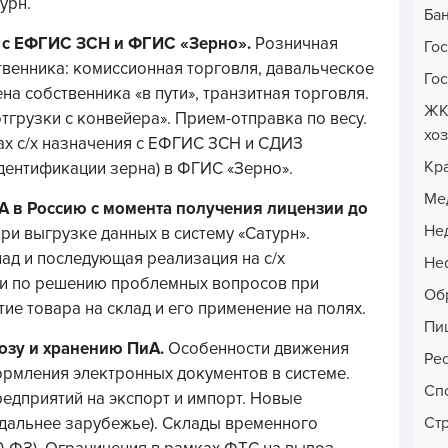
урн.
Ба
 с ЕФГИС ЗСН и ФГИС «Зерно».
Розничная
Го
твенника: комиссионная торговля, давальческое
Го
а собственника «в пути», транзитная торговля.
ЖК
грузки с конвейера». Прием-отправка по весу.
хо
ах с/х назначения с ЕФГИС ЗСН и СДИЗ
Кр
дентификации зерна) в ФГИС «Зерно».
Ме
А в Россию с момента получения лицензии до
Не
и выгрузке данных в систему «Сатурн».
ад и последующая реализация на с/х
Неф
и по решению проблемных вопросов при
Об
ие товара на склад и его применение на полях.
Пи
возу и хранению
ПиА.
Особенности движения
Ре
рмления электронных документов в системе.
Сп
редприятий на экспорт и импорт. Новые
Ст
 дальнее зарубежье). Склады временного