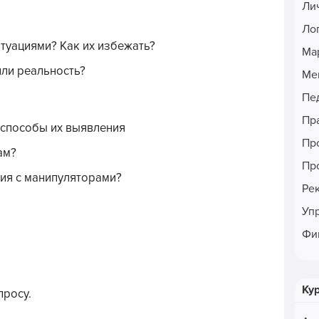
Ли
Ло
туациями? Как их избежать?
Ма
ли реальность?
Ме
Пе
Пр
 способы их выявления
Пр
ам?
Пр
ия с манипуляторами?
Ре
Уп
Фи
Ку
просу.