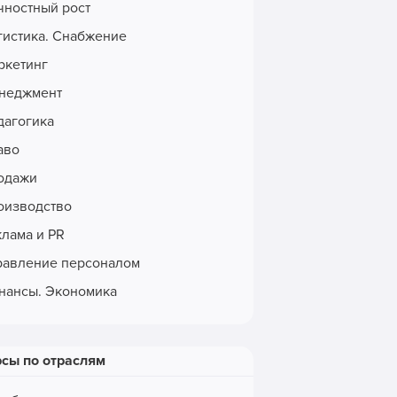
чностный рост
гистика. Снабжение
ркетинг
неджмент
дагогика
аво
одажи
оизводство
клама и PR
равление персоналом
нансы. Экономика
рсы по отраслям