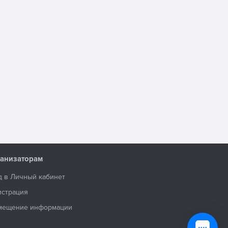
анизаторам
д в Личный кабинет
истрация
мещение информации