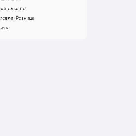
роительство
рговля. Розница
ризм