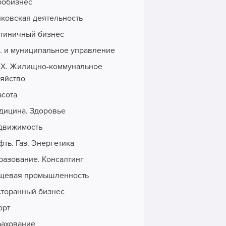
робизнес
нковская деятельность
стиничный бизнес
с. и муниципальное управление
Х. Жилищно-коммунальное
зяйство
асота
дицина. Здоровье
движимость
ть. Газ. Энергетика
разование. Консалтинг
щевая промышленность
сторанный бизнес
орт
рахование