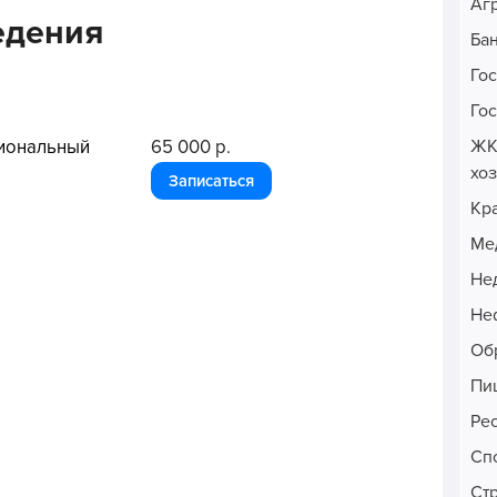
Аг
едения
Ба
Го
Го
ЖК
иональный
65 000 р.
хо
Записаться
Кр
Ме
Не
Неф
Об
Пи
Ре
Сп
Ст