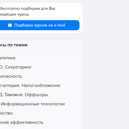
бесплатно подберем для Вас
ходящие курсы.
Подборка курсов на e-mail
рсы по темам
алитика
О. Секретариат
зопасность
хгалтерия. Налогообложение
Д. Таможня. Оффшоры
. Информационные технологии
чество
чная эффективность