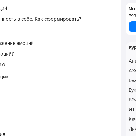
ций
Мы 
под
нность в себе. Как сформировать?
ажение эмоций
Ку
моций?
Ан
ию
АХ
ющих
Бе
Бу
ВЭ
ИТ
Ка
Ли
ия