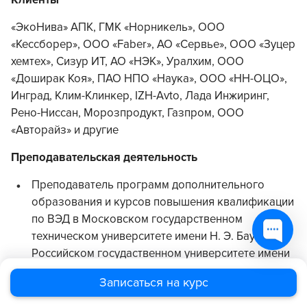
Клиенты
«ЭкоНива» АПК, ГМК «Норникель», ООО
«Кессборер», ООО «Faber», АО «Сервье», ООО «Зуцер
хемтех», Сизур ИТ, АО «НЭК», Уралхим, ООО
«Доширак Коя», ПАО НПО «Наука», ООО «НН-ОЦО»,
Инград, Клим-Клинкер, IZH-Avto, Лада Инжиринг,
Рено-Ниссан, Морозпродукт, Газпром, ООО
«Авторайз» и другие
Преподавательская деятельность
Преподаватель программ дополнительного
образования и курсов повышения квалификации
по ВЭД в Московском государственном
техническом университете имени Н. Э. Баумана,
Российском госудаственном университете имени
Г. В. Плеханова, Российской академии
Записаться на курс
предпринимательства, Национальном
исследовательском университете «Высшая школа