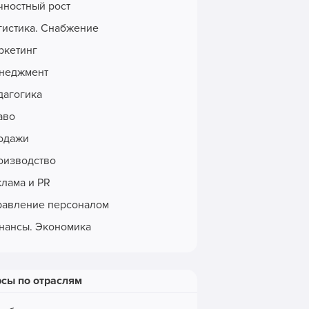
чностный рост
гистика. Снабжение
ркетинг
неджмент
дагогика
аво
одажи
оизводство
клама и PR
равление персоналом
нансы. Экономика
рсы по отраслям