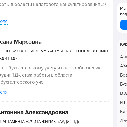
аботы в области налогового консультирования 27
Мы 
под
еля
сана Марсовна
Ку
Т ПО БУХГАЛТЕРСКОМУ УЧЕТУ И НАЛОГООБЛОЖЕНИЮ
Ан
УДИТ ТД»
АХ
 по бухгалтерскому учету и налогообложению
удит ТД», стаж работы в области
Бе
бухгалтерского уче...
Бу
еля
ВЭ
ИТ
Ка
нтонина Александровна
Ли
ПАРТАМЕНТА АУДИТА ФИРМЫ «АУДИТ ТД»