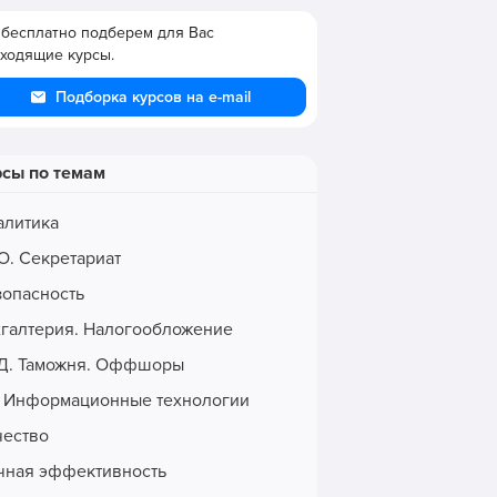
бесплатно подберем для Вас
ходящие курсы.
Подборка курсов на e-mail
рсы по темам
алитика
О. Секретариат
зопасность
хгалтерия. Налогообложение
Д. Таможня. Оффшоры
. Информационные технологии
чество
чная эффективность