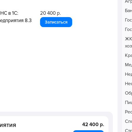
Аг
Ба
НС в 1С:
20 400 р.
Го
едприятия 8.3
Записаться
Го
ЖК
хо
Кр
Ме
Не
Неф
Об
Пи
Ре
Сп
иятия
42 400 р.
Ст