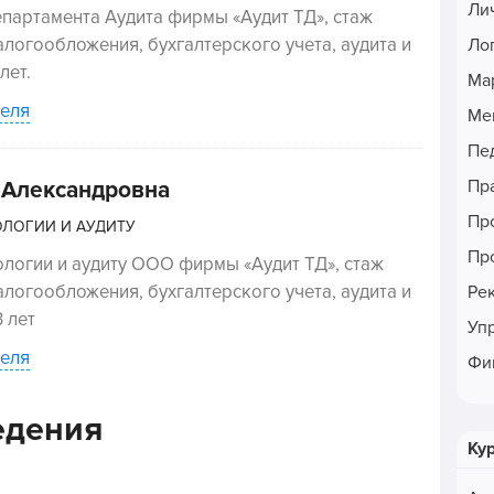
Ли
партамента Аудита фирмы «Аудит ТД», стаж
алогообложения, бухгалтерского учета, аудита и
Ло
лет.
Ма
еля
Ме
Пе
Пр
 Александровна
Пр
ОЛОГИИ И АУДИТУ
Пр
логии и аудиту ООО фирмы «Аудит ТД», стаж
алогообложения, бухгалтерского учета, аудита и
Ре
 лет
Уп
еля
Фи
едения
Ку