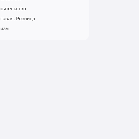
роительство
рговля. Розница
ризм