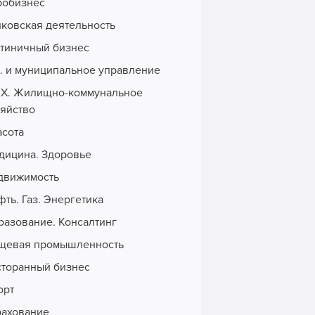
робизнес
нковская деятельность
стиничный бизнес
с. и муниципальное управление
Х. Жилищно-коммунальное
зяйство
асота
дицина. Здоровье
движимость
ть. Газ. Энергетика
разование. Консалтинг
щевая промышленность
сторанный бизнес
орт
рахование