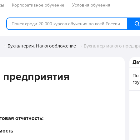
сы
Корпоративное обучение
Условия обучения
Бухгалтерия. Налогообложение
Бухгалтер малого предпр
Да
о предприятия
По
гр
говая отчетность:
мость