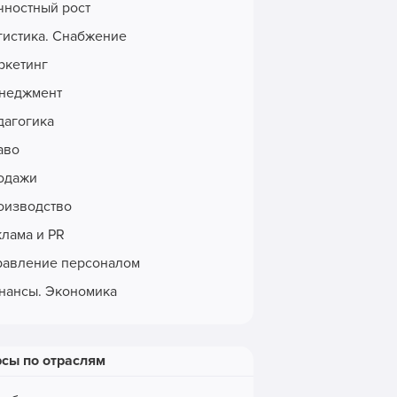
чностный рост
гистика. Снабжение
ркетинг
неджмент
дагогика
аво
одажи
оизводство
клама и PR
равление персоналом
нансы. Экономика
рсы по отраслям