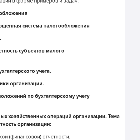
аций в форме примеров и задач.
гообложения
прощенная система налогообложения
.
четность субъектов малого
ухгалтерского учета.
тики организации.
 положений по бухгалтерскому учету
ьных хозяйственных операций организации. Тема
етность организации:
ой (финансовой) отчетности.