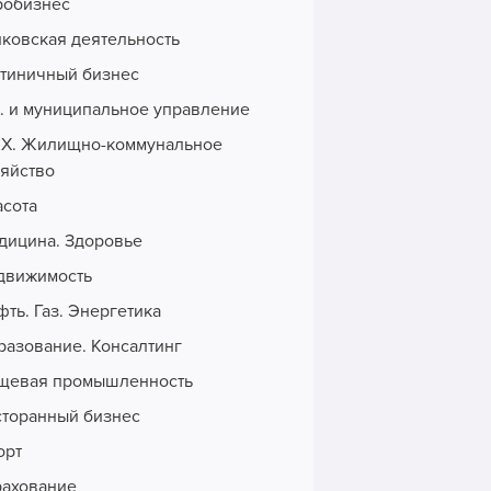
робизнес
нковская деятельность
стиничный бизнес
с. и муниципальное управление
Х. Жилищно-коммунальное
зяйство
асота
дицина. Здоровье
движимость
ть. Газ. Энергетика
разование. Консалтинг
щевая промышленность
сторанный бизнес
орт
рахование