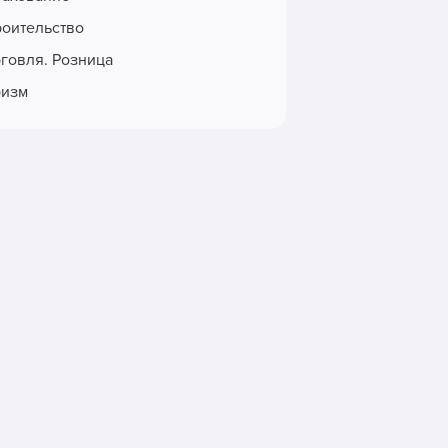
роительство
рговля. Розница
ризм