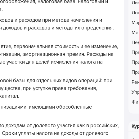
огообложения, налоговая база, налоговый и
Ли
а.
Ло
одов и расходов при методе начисления и
Ма
 доходов и расходов и методы их определения.
Ме
Пе
тие, первоначальная стоимость и ее изменение,
Пр
ртизации, амортизационная премия. Расходы на
е участки для целей исчисления налога на
Пр
Пр
овой базы для отдельных видов операций: при
Ре
щества, при уступке права требования,
Уп
капитал.
Фи
ганизациями, имеющими обособленные
 доходам от долевого участия как в российских,
Ку
. Сроки уплаты налога на доходы от долевого