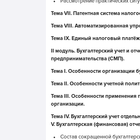
Рассмотрение практических ситу
Тема VII. Патентная система нало
Тема VIII. Автоматизированная у
Тема IX. Единый налоговый платёж
II модуль. Бухгалтерский учет и от
предпринимательства (СМП).
Тема I. Особенности организации б
Тема II. Особенности учетной поли
Тема III. Особенности применения
организации.
Тема IV. Бухгалтерский учет отдел
V. Бухгалтерская (финансовая) отч
Состав сокращенной бухгалтерск