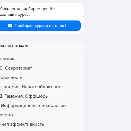
бесплатно подберем для Вас
ходящие курсы.
Подборка курсов на e-mail
рсы по темам
алитика
О. Секретариат
зопасность
хгалтерия. Налогообложение
Д. Таможня. Оффшоры
. Информационные технологии
чество
чная эффективность