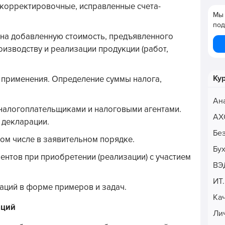
 корректировочные, исправленные счета-
Мы 
под
 на добавленную стоимость, предъявленного
оизводству и реализации продукции (работ,
Ку
 применения. Определение суммы налога,
Ан
 налогоплательщиками и налоговыми агентами.
АХ
 декларации.
Бе
ом числе в заявительном порядке.
Бу
нтов при приобретении (реализации) с участием
ВЭ
ИТ
аций в форме примеров и задач.
Ка
аций
Ли