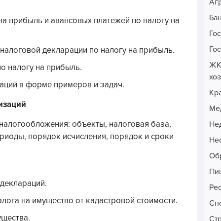
Аг
Ба
на прибыль и авансовых платежей по налогу на
Го
Го
налоговой декларации по налогу на прибыль.
ЖК
о налогу на прибыль.
хо
аций в форме примеров и задач.
Кр
низаций
Ме
налогообложения: объекты, налоговая база,
Не
ериоды, порядок исчисления, порядок и сроки
Неф
Об
Пи
 деклараций.
Ре
лога на имущество от кадастровой стоимости.
Сп
ущества.
Ст