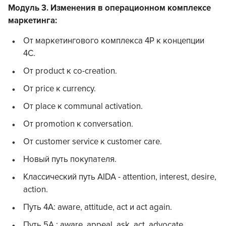
Модуль 3. Изменения в операционном комплексе
маркетинга:
От маркетингового комплекса 4Р к концепции
4С.
От product к co-creation.
От price к currency.
От place к communal activation.
От promotion к conversation.
От customer service к customer care.
Новый путь покупателя.
Классический путь AIDA - attention, interest, desire,
action.
Путь 4А: aware, attitude, act и act again.
Путь 5A : aware, appeal, ask, act, advocate.