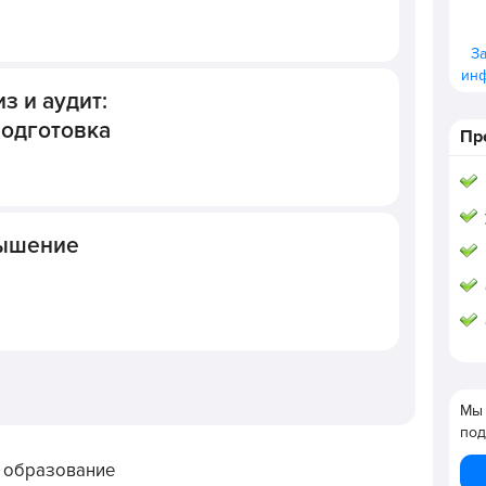
З
ин
з и аудит:
одготовка
Пр
вышение
Мы 
под
 образование