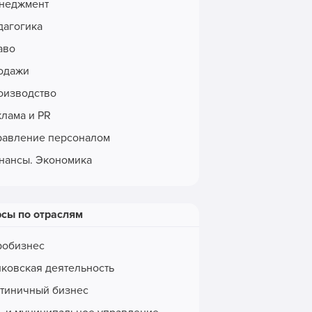
неджмент
дагогика
аво
одажи
оизводство
клама и PR
равление персоналом
нансы. Экономика
рсы по отраслям
робизнес
нковская деятельность
стиничный бизнес