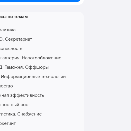
рсы по темам
алитика
О. Секретариат
зопасность
хгалтерия. Налогообложение
Д. Таможня. Оффшоры
. Информационные технологии
чество
чная эффективность
чностный рост
гистика. Снабжение
ркетинг