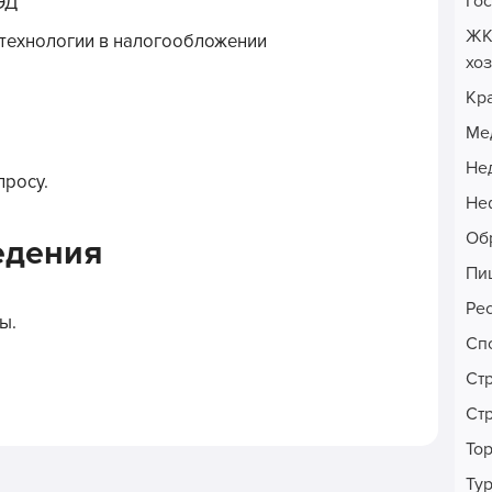
Го
ЭД
ЖК
ехнологии в налогообложении
хо
Кр
Ме
Не
просу.
Неф
Об
едения
Пи
Ре
ы.
Сп
Ст
Ст
То
Ту