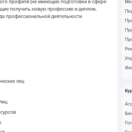
ого профиля (не имеющие подготовки в сфере
Ме
щие получить новую профессию и диплом,
Пе
ида профессиональной деятельности
Пр
Пр
Пр
Ре
Уп
Фи
ческих лиц
Ку
лиц
Аг
сурсов
Ба
ы
Го