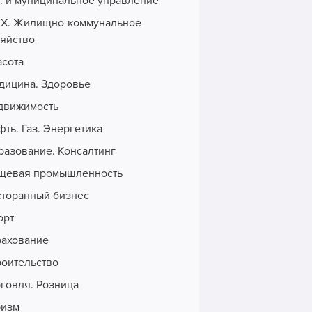
с. и муниципальное управление
Х. Жилищно-коммунальное
зяйство
асота
дицина. Здоровье
движимость
ть. Газ. Энергетика
разование. Консалтинг
щевая промышленность
сторанный бизнес
орт
рахование
роительство
рговля. Розница
ризм