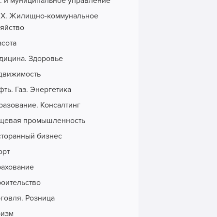
с. и муниципальное управление
Х. Жилищно-коммунальное
зяйство
асота
дицина. Здоровье
движимость
ть. Газ. Энергетика
разование. Консалтинг
щевая промышленность
сторанный бизнес
орт
рахование
роительство
рговля. Розница
ризм