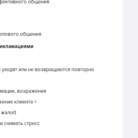
фективного общения
делового общения
рекламациями
 уходят или не возвращаются повторно
амации, возражения
жение клиента <
 жалоб
и снимать стресс