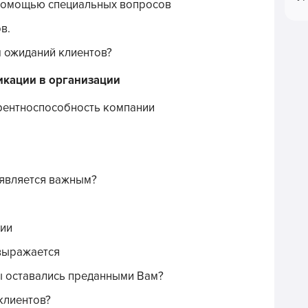
помощью специальных вопросов
в.
м ожиданий клиентов?
икации в организации
рентноспособность компании
 является важным?
ии
 выражается
ы оставались преданными Вам?
клиентов?