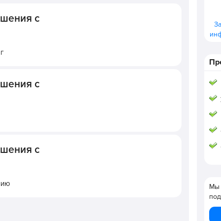
ошения с
З
ин
г
Пр
ошения с
ошения с
нию
Мы 
под