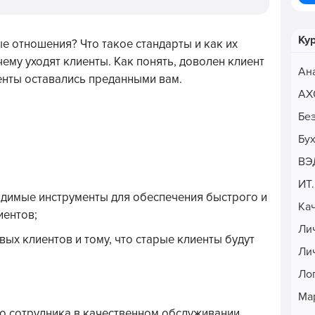
Ку
е отношения? Что такое стандарты и как их
ему уходят клиенты. Как понять, доволен клиент
Ан
иенты оставались преданными вам.
АХ
Бе
Бу
ВЭ
ИТ
одимые инструменты для обеспечения быстрого и
Ка
иентов;
Ли
ых клиентов и тому, что старые клиенты будут
Ли
Ло
Ма
го сотрудника в качественном обслуживании