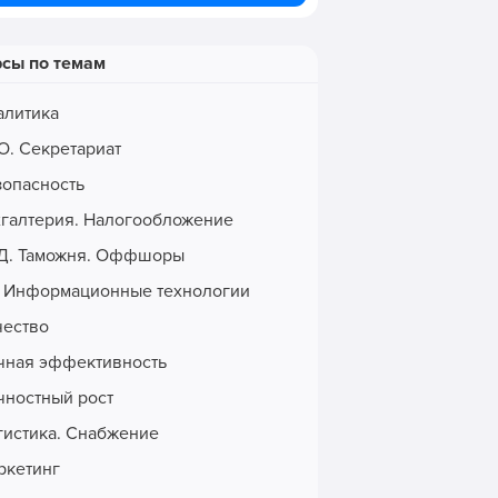
рсы по темам
алитика
О. Секретариат
зопасность
хгалтерия. Налогообложение
Д. Таможня. Оффшоры
. Информационные технологии
чество
чная эффективность
чностный рост
гистика. Снабжение
ркетинг