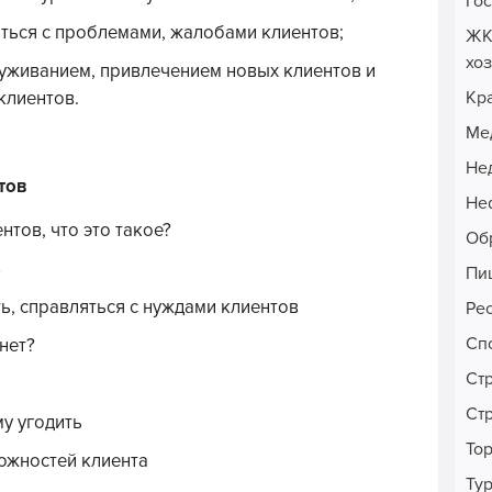
Го
ться с проблемами, жалобами клиентов;
ЖК
хо
уживанием, привлечением новых клиентов и
Кр
клиентов.
Ме
Не
тов
Неф
тов, что это такое?
Об
в
Пи
ь, справляться с нуждами клиентов
Ре
Сп
нет?
Ст
Ст
му угодить
То
ожностей клиента
Ту