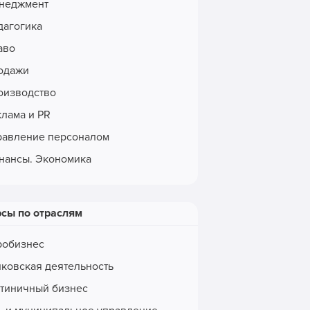
неджмент
дагогика
аво
одажи
оизводство
клама и PR
равление персоналом
нансы. Экономика
рсы по отраслям
робизнес
нковская деятельность
стиничный бизнес