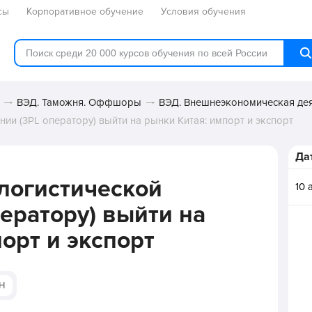
сы
Корпоративное обучение
Условия обучения
ВЭД. Таможня. Оффшоры
ВЭД. Внешнеэкономическая де
ии (3PL оператору) выйти на рынки Китая: импорт и экспорт
Да
-логистической
10 
ератору) выйти на
орт и экспорт
Н