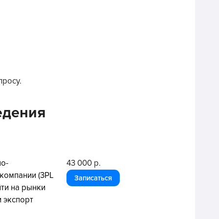
просу.
едения
но-
43 000 р.
 компании (3PL
Записаться
йти на рынки
и экспорт