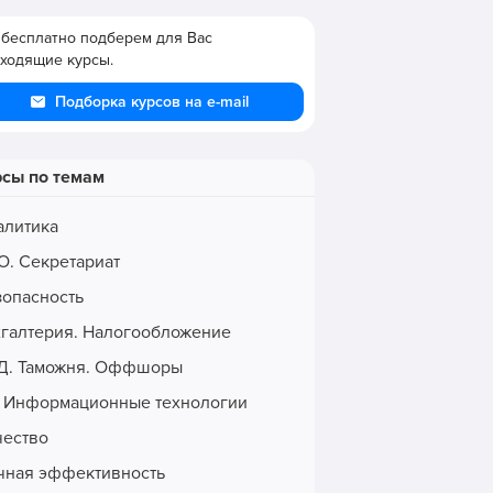
бесплатно подберем для Вас
ходящие курсы.
Подборка курсов на e-mail
рсы по темам
алитика
О. Секретариат
зопасность
хгалтерия. Налогообложение
Д. Таможня. Оффшоры
. Информационные технологии
чество
чная эффективность