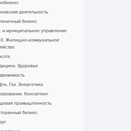
робизнес
нковская деятельность
стиничный бизнес
с. и муниципальное управление
Х. Жилищно-коммунальное
зяйство
асота
дицина. Здоровье
движимость
ть. Газ. Энергетика
разование. Консалтинг
щевая промышленность
сторанный бизнес
орт