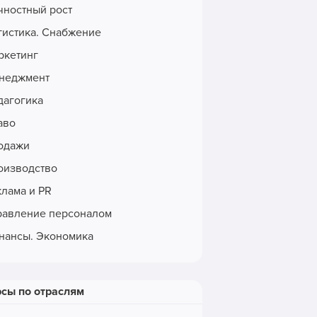
чностный рост
гистика. Снабжение
ркетинг
неджмент
дагогика
аво
одажи
оизводство
клама и PR
равление персоналом
нансы. Экономика
рсы по отраслям