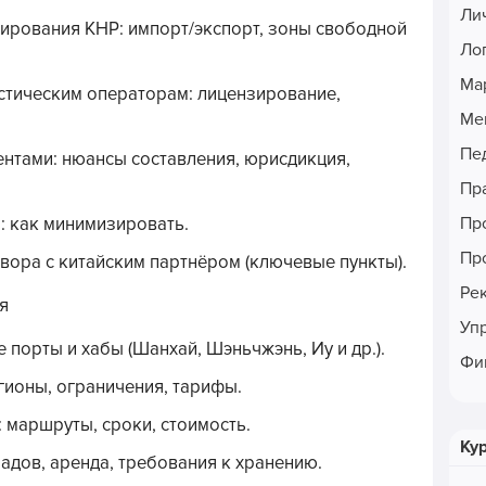
Ли
ирования КНР: импорт/экспорт, зоны свободной
Ло
Ма
стическим операторам: лицензирование,
Ме
Пе
нтами: нюансы составления, юрисдикция,
Пр
Пр
: как минимизировать.
Пр
вора с китайским партнёром (ключевые пункты).
Ре
я
Уп
 порты и хабы (Шанхай, Шэньчжэнь, Иу и др.).
Фи
гионы, ограничения, тарифы.
 маршруты, сроки, стоимость.
Ку
ладов, аренда, требования к хранению.