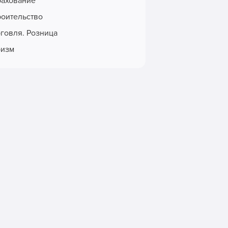
рахование
роительство
рговля. Розница
ризм