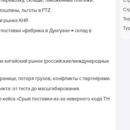
 перевозку, склады, таможенные платежи.
Ст
Ст
ошлины, льготы в FTZ.
То
и рынка КНР.
Ту
 поставки «фабрика в Дунгуане → склад в
а китайский рынок (российские/международные
ранице, потеря грузов, конфликты с партнёрами.
екта: от теста до масштабирования.
 кейса «Срыв поставки из-за неверного кода ТН