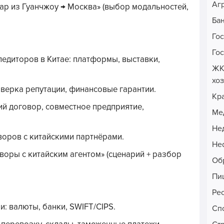
Аг
ар из Гуанчжоу → Москва» (выбор модальностей,
Ба
Го
Го
педиторов в Китае: платформы, выставки,
ЖК
хо
верка репутации, финансовые гарантии.
Кр
ий договор, совместное предприятие,
Ме
Не
воров с китайскими партнёрами.
Неф
воры с китайским агентом» (сценарий + разбор
Об
Пи
Ре
и: валюты, банки, SWIFT/CIPS.
Сп