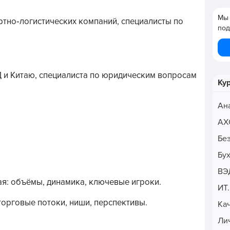
Мы 
тно‑логистических компаний, специалисты по
под
Д и Китаю, специалиста по юридическим вопросам
Ку
Ан
АХ
Бе
Бу
ВЭ
ая: объёмы, динамика, ключевые игроки.
ИТ
торговые потоки, ниши, перспективы.
Ка
Ли