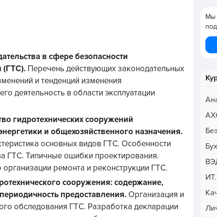
Мы 
под
ательства в сфере безопасности
 (ГТС).
Перечень действующих законодательных
Ку
зменений и тенденций изменения
го деятельность в области эксплуатации
Ан
АХ
тво гидротехнических сооружений
Бе
нергетики и общехозяйственного назначения.
ктеристика основных видов ГТС. Особенности
Бу
ва ГТС. Типичные ошибки проектирования.
ВЭ
 организации ремонта и реконструкции ГТС.
ИТ
ротехнического сооружения: содержание,
Ка
 периодичность предоставления.
Организация и
ого обследования ГТС. Разработка декларации
Ли