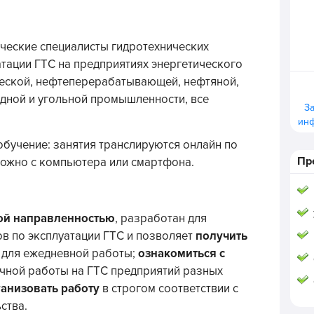
ческие специалисты гидротехнических
атации ГТС на предприятиях энергетического
ческой, нефтеперерабатывающей, нефтяной,
удной и угольной промышленности, все
З
ин
обучение: занятия транслируются онлайн по
Пр
можно с компьютера или смартфона.
ой направленностью
, разработан для
ов по эксплуатации ГТС и позволяет
получить
 для ежедневной работы;
ознакомиться с
чной работы на ГТС предприятий разных
анизовать работу
в строгом соответствии с
ства.