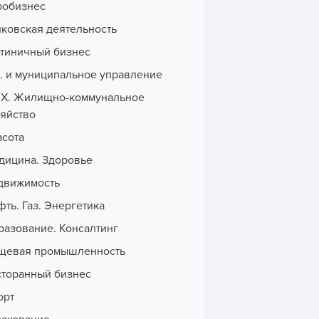
робизнес
нковская деятельность
стиничный бизнес
с. и муниципальное управление
Х. Жилищно-коммунальное
зяйство
асота
дицина. Здоровье
движимость
ть. Газ. Энергетика
разование. Консалтинг
щевая промышленность
сторанный бизнес
орт