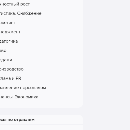
чностный рост
гистика. Снабжение
ркетинг
неджмент
дагогика
аво
одажи
оизводство
клама и PR
равление персоналом
нансы. Экономика
рсы по отраслям