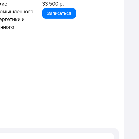
кие
33 500 р.
ромышленного
Записаться
ергетики и
енного