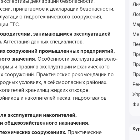
 экспертизы декларации безопасности.
Ли
сии, прилагаемое к декларации безопасности.
Ло
луатацию гидротехнического сооружения,
Ма
ции ГТС.
уководителям, занимающимся эксплуатацией
Ме
й.
Аттестация данных специалистов.
Пе
ких сооружений промышленных предприятий,
Пр
ного значения
. Особенности эксплуатации золо-
Пр
нормы и правила эксплуатации механического
Пр
х сооружений. Практические рекомендации по
родных условиях, в сейсмоопасных районах.
Ре
копителей хранилищ жидких отходов,
Уп
йников и накопителей песка, гидроотвалов
Фи
ля эксплуатации накопителей,
и общехозяйственного назначения.
Ку
отехнических сооружениях.
Практические