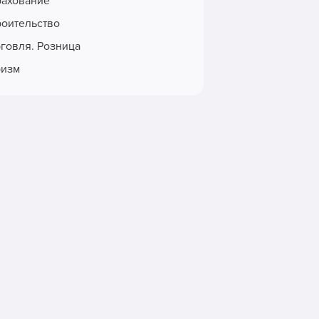
рахование
роительство
рговля. Розница
ризм