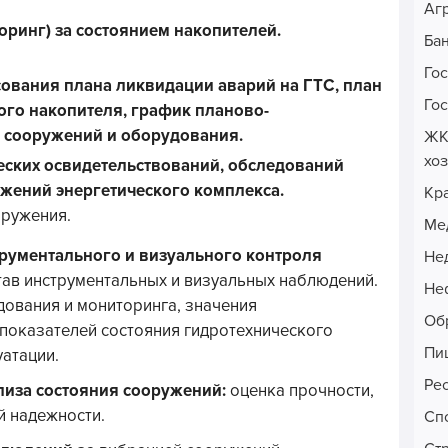
Аг
ринг) за состоянием накопителей.
Ба
Го
сования плана ликвидации аварий на ГТС, план
Го
го накопителя, график планово-
 сооружений и оборудования.
ЖК
хо
еских освидетельствований, обследований
ужений энергетического комплекса.
Кр
оружения.
Ме
рументального и визуального контроля
Не
тав инструментальных и визуальных наблюдений.
Неф
ования и мониторинга, значения
Об
 показателей состояния гидротехнического
Пи
уатации.
Ре
иза состояния сооружений:
оценка прочности,
й надежности.
Сп