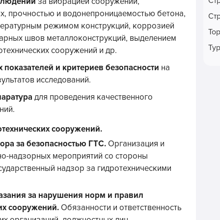
Ст
аблюдений
за вибрацией сооружений,
их, прочностью и водонепроницаемостью бетона,
Ст
пературным режимом конструкций, коррозией
То
сварных швов металлоконструкций, выделением
Ту
отехнических сооружений и др.
 показателей и критериев безопасности
на
зультатов исследований.
паратура
для проведения качественного
ний.
отехнических сооружений.
зора за безопасностью ГТС.
Организация и
но-надзорных мероприятий со стороны
сударственный надзор за гидротехническими
азания за нарушения норм и правил
их сооружений.
Обязанности и ответственность