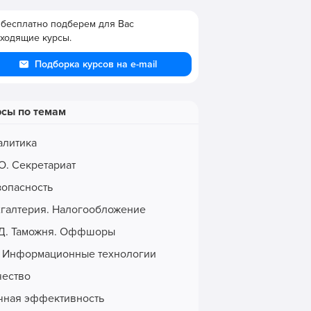
бесплатно подберем для Вас
ходящие курсы.
Подборка курсов на e-mail
рсы по темам
алитика
О. Секретариат
зопасность
хгалтерия. Налогообложение
Д. Таможня. Оффшоры
. Информационные технологии
чество
чная эффективность