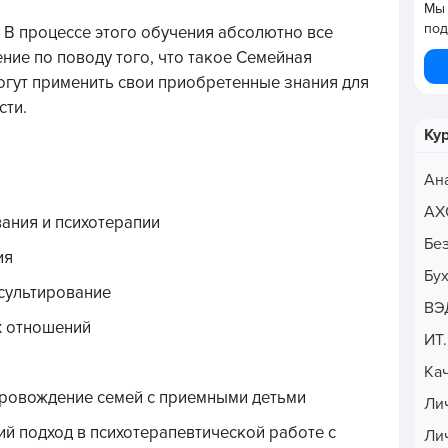
Мы 
под
 В процессе этого обучения абсолютно все
ние по поводу того, что такое Семейная
могут применить свои приобретенные знания для
сти.
Ку
Ан
АХ
ания и психотерапии
Бе
ия
Бу
сультирование
ВЭ
х отношений
ИТ
Ка
ровождение семей с приемными детьми
Ли
й подход в психотерапевтической работе с
Ли