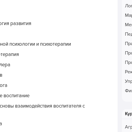
Ло
Ма
огия развития
Ме
Пе
Пр
ой психологии и психотерапии
Пр
отерапия
Пр
длера
Ре
в
Уп
ога
Фи
е воспитание
сновы взаимодействия воспитателя с
Ку
а
Аг