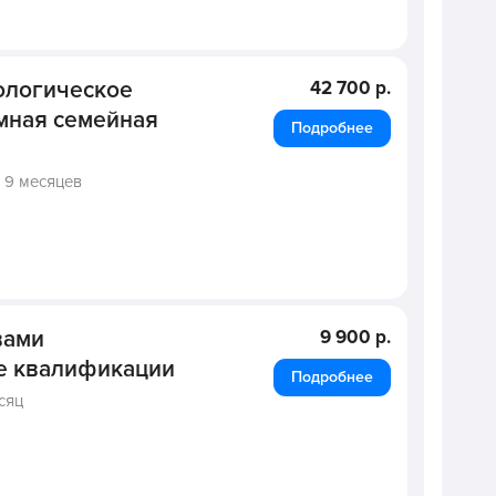
ологическое
42 700 р.
мная семейная
Подробнее
,
9 месяцев
вами
9 900 р.
е квалификации
Подробнее
сяц