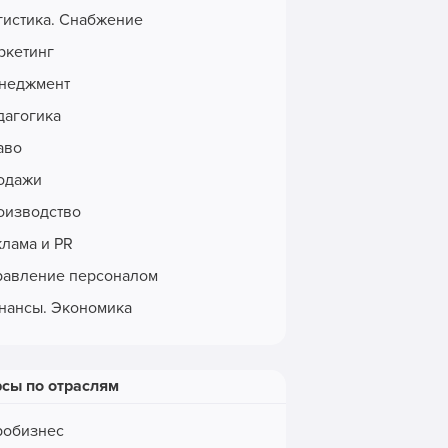
гистика. Снабжение
ркетинг
неджмент
дагогика
аво
одажи
оизводство
клама и PR
равление персоналом
нансы. Экономика
рсы по отраслям
робизнес