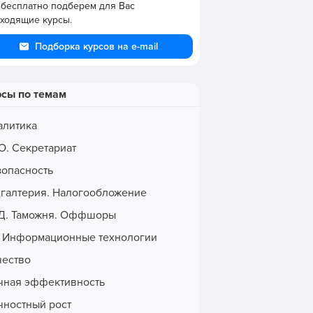
бесплатно подберем для Вас
ходящие курсы.
Подборка курсов на e-mail
рсы по темам
алитика
О. Секретариат
зопасность
хгалтерия. Налогообложение
Д. Таможня. Оффшоры
. Информационные технологии
чество
чная эффективность
чностный рост