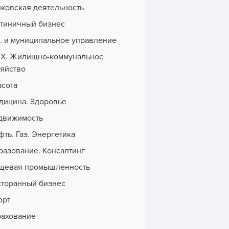
нковская деятельность
стиничный бизнес
с. и муниципальное управление
Х. Жилищно-коммунальное
зяйство
асота
дицина. Здоровье
движимость
ть. Газ. Энергетика
разование. Консалтинг
щевая промышленность
сторанный бизнес
орт
рахование