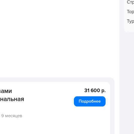
Ст
То
Ту
вами
31 600 р.
ональная
Подробнее
,
9 месяцев