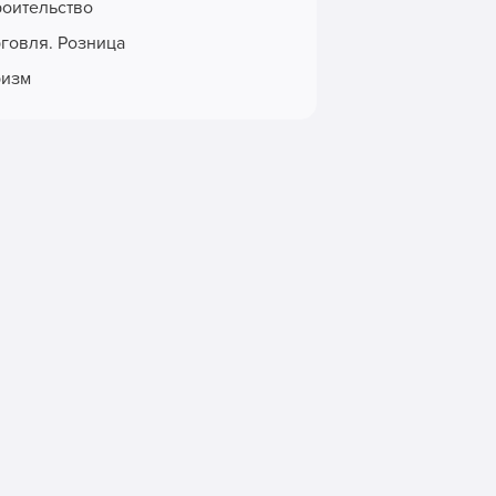
роительство
рговля. Розница
ризм