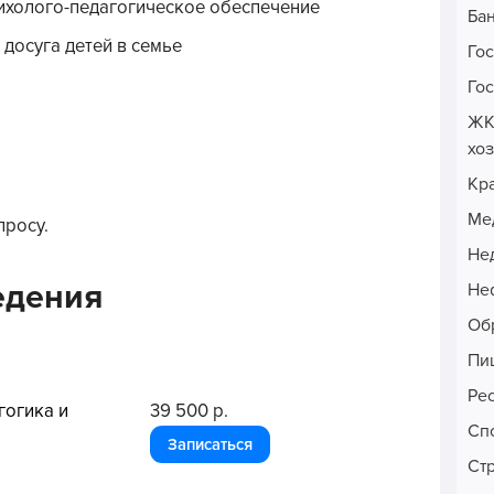
сихолого-педагогическое обеспечение
Ба
 досуга детей в семье
Го
Го
ЖК
хо
Кр
Ме
просу.
Не
едения
Неф
Об
Пи
Ре
гогика и
39 500 р.
Сп
Записаться
Ст