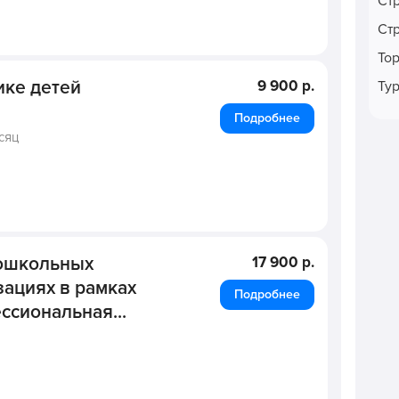
Ст
Ст
То
ике детей
9 900 р.
Ту
Подробнее
сяц
дошкольных
17 900 р.
ациях в рамках
Подробнее
сиональная...