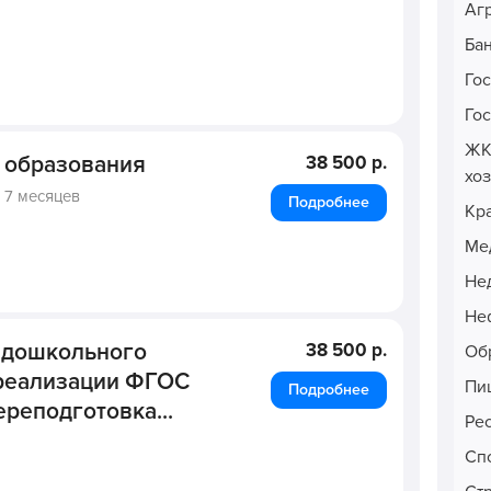
Аг
Ба
Го
Го
ЖК
 образования
38 500 р.
хо
,
7 месяцев
Подробнее
Кр
Ме
Не
Неф
я дошкольного
38 500 р.
Об
 реализации ФГОС
Пи
Подробнее
реподготовка...
Ре
Сп