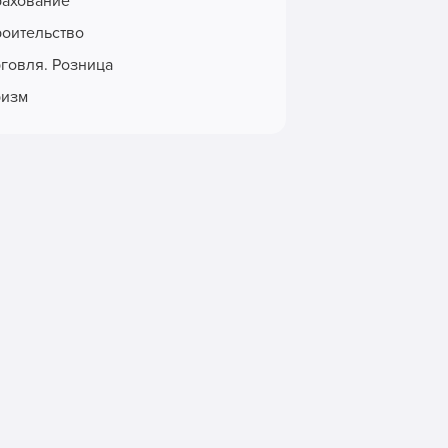
рахование
роительство
рговля. Розница
ризм