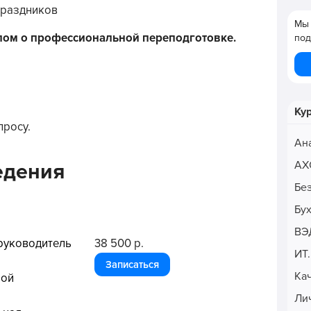
праздников
Мы 
лом о профессиональной переподготовке.
под
Ку
просу.
Ан
АХ
едения
Бе
Бу
ВЭ
руководитель
38 500 р.
ИТ
Записаться
Ка
ной
Ли