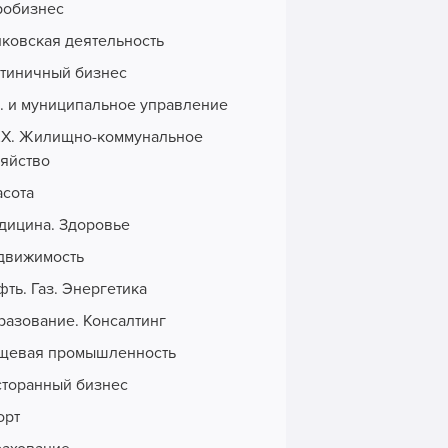
робизнес
нковская деятельность
стиничный бизнес
с. и муниципальное управление
Х. Жилищно-коммунальное
зяйство
асота
дицина. Здоровье
движимость
ть. Газ. Энергетика
разование. Консалтинг
щевая промышленность
сторанный бизнес
орт