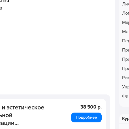
ьная
Ли
а
Ло
Ма
Ме
Пе
Пр
Пр
Пр
Ре
Уп
Фи
и эстетическое
38 500 р.
ьной
Подробнее
Ку
ации...