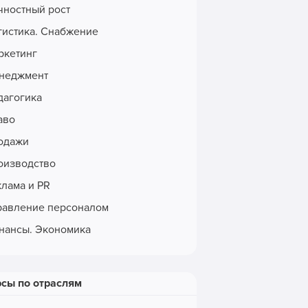
чностный рост
гистика. Снабжение
ркетинг
неджмент
дагогика
аво
одажи
оизводство
клама и PR
равление персоналом
нансы. Экономика
рсы по отраслям