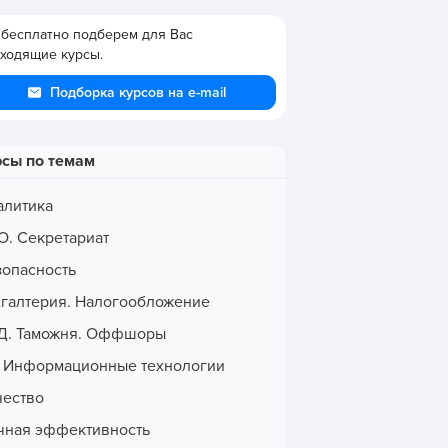
бесплатно подберем для Вас
ходящие курсы.
Подборка курсов на e-mail
рсы по темам
алитика
О. Секретариат
зопасность
хгалтерия. Налогообложение
Д. Таможня. Оффшоры
. Информационные технологии
чество
чная эффективность