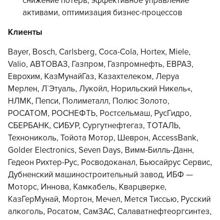
снижение потерь, эффективное управление
активами, оптимизация бизнес-процессов
Клиенты
Bayer, Bosch, Carlsberg, Coca-Cola, Hortex, Miele,
Valio, АВТОВАЗ, Газпром, Газпромнефть, ЕВРАЗ,
Еврохим, КазМунайГаз, Казахтелеком, Леруа
Мерлен, Л`Этуаль, Лукойл, Норильский Никель«,
НЛМК, Пепси, Полиметалл, Полюс Золото,
РОСАТОМ, РОСНЕФТЬ, Ростсельмаш, РусГидро,
СБЕРБАНК, СИБУР, Сургутнефтегаз, ТОТАЛЬ,
Технониколь, Тойота Мотор, Шеврон, AccessBank,
Golder Electronics, Seven Days, Вимм-Билль-Данн,
Гедеон Рихтер-Рус, Росводоканал, Бьюсайрус Сервис,
Дубненский машиностроительный завод, ИБФ —
Моторс, Иннова, Камкабель, Кварцверке,
КазГерМунай, Мортон, Мечел, Мется Тиссью, Русский
алкоголь, Росатом, СамЗАС, Салаватнефтеоргсинтез,