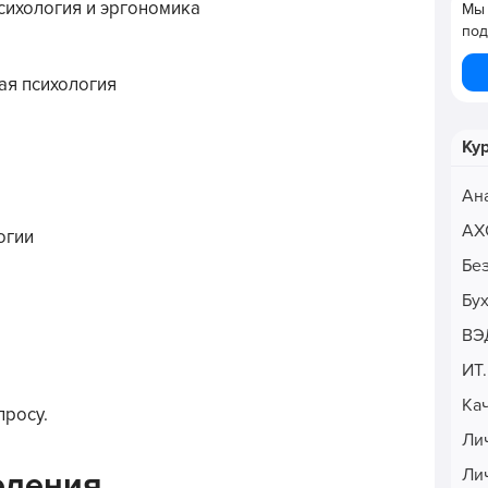
сихология и эргономика
Мы 
под
ая психология
Ку
Ан
АХ
огии
Бе
Бу
ВЭ
ИТ
Ка
просу.
Ли
Ли
едения