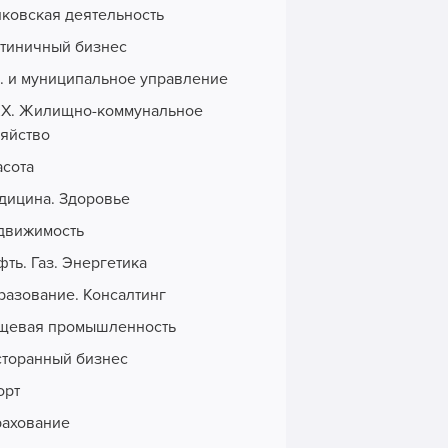
нковская деятельность
стиничный бизнес
с. и муниципальное управление
Х. Жилищно-коммунальное
зяйство
асота
дицина. Здоровье
движимость
ть. Газ. Энергетика
разование. Консалтинг
щевая промышленность
сторанный бизнес
орт
рахование