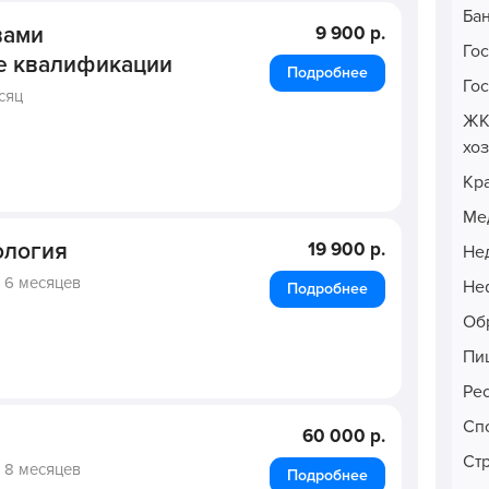
Ба
вами
9 900 р.
Го
е квалификации
Подробнее
Го
сяц
ЖК
хо
Кр
Ме
ология
19 900 р.
Не
,
6 месяцев
Неф
Подробнее
Об
Пи
Ре
Сп
я
60 000 р.
Ст
,
8 месяцев
Подробнее