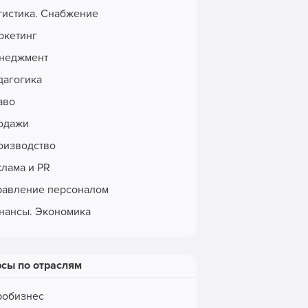
гистика. Снабжение
ркетинг
неджмент
дагогика
аво
одажи
оизводство
клама и PR
равление персоналом
нансы. Экономика
рсы по отраслям
робизнес