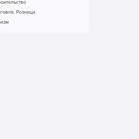
роительство
рговля. Розница
ризм