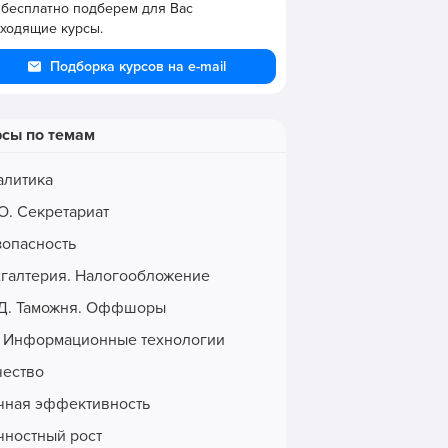
бесплатно подберем для Вас
ходящие курсы.
Подборка курсов на e-mail
рсы по темам
алитика
О. Секретариат
зопасность
хгалтерия. Налогообложение
Д. Таможня. Оффшоры
. Информационные технологии
чество
чная эффективность
чностный рост