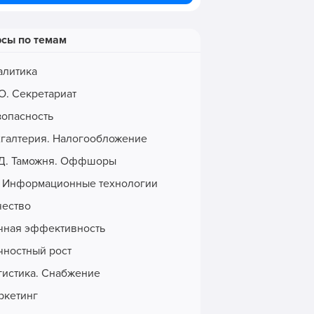
рсы по темам
алитика
О. Секретариат
зопасность
хгалтерия. Налогообложение
Д. Таможня. Оффшоры
. Информационные технологии
чество
чная эффективность
чностный рост
гистика. Снабжение
ркетинг