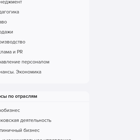
неджмент
дагогика
аво
одажи
оизводство
клама и PR
равление персоналом
нансы. Экономика
рсы по отраслям
робизнес
нковская деятельность
стиничный бизнес