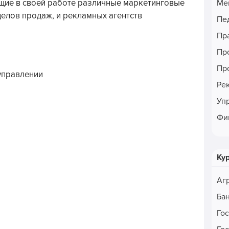
щие в своей работе различные маркетинговые
Ме
делов продаж, и рекламных агентств
Пе
Пр
Пр
Пр
управлении
Ре
Уп
Фи
Ку
Аг
Ба
Го