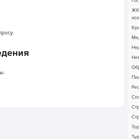
Го
ЖК
хо
Кр
просу.
Ме
Не
едения
Неф
Об
ы.
Пи
Ре
Сп
Ст
Ст
То
Ту