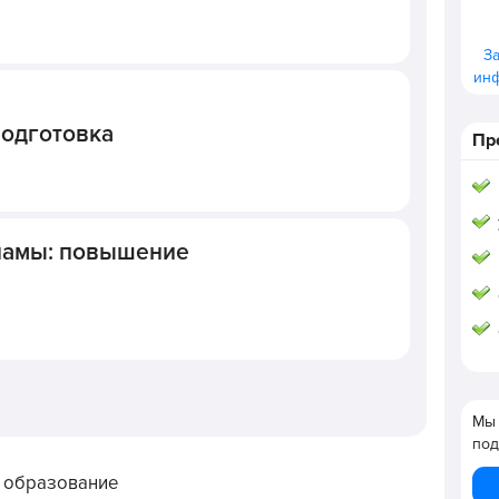
З
ин
одготовка
Пр
ламы: повышение
Мы 
под
 образование