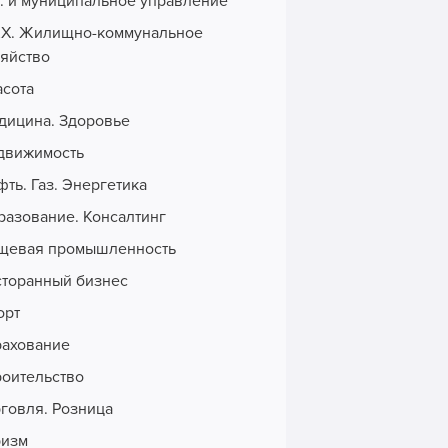
с. и муниципальное управление
Х. Жилищно-коммунальное
зяйство
асота
дицина. Здоровье
движимость
ть. Газ. Энергетика
разование. Консалтинг
щевая промышленность
сторанный бизнес
орт
рахование
роительство
рговля. Розница
ризм