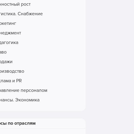
чностный рост
гистика. Снабжение
ркетинг
неджмент
дагогика
аво
одажи
оизводство
клама и PR
равление персоналом
нансы. Экономика
рсы по отраслям