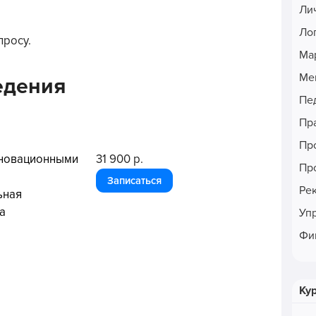
Ли
Ло
просу.
Ма
Ме
едения
Пе
Пр
Пр
нновационными
31 900 р.
Пр
Записаться
Ре
ьная
а
Уп
Фи
Ку