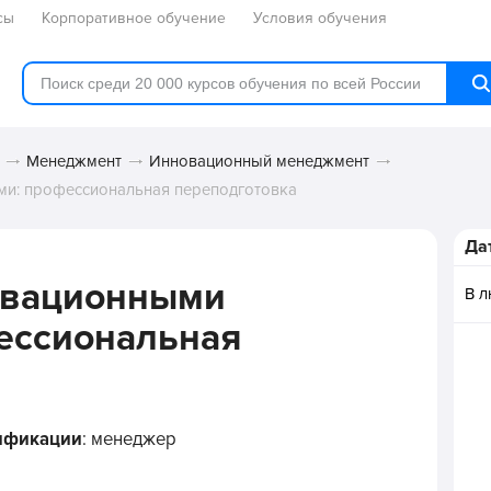
сы
Корпоративное обучение
Условия обучения
Менеджмент
Инновационный менеджмент
ми: профессиональная переподготовка
Да
овационными
В 
ессиональная
ификации
: менеджер