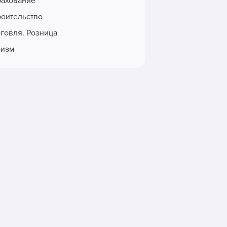
рахование
роительство
рговля. Розница
ризм