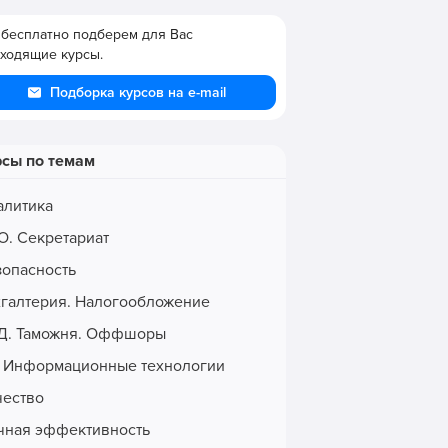
бесплатно подберем для Вас
ходящие курсы.
Подборка курсов на e-mail
рсы по темам
алитика
О. Секретариат
зопасность
хгалтерия. Налогообложение
Д. Таможня. Оффшоры
. Информационные технологии
чество
чная эффективность