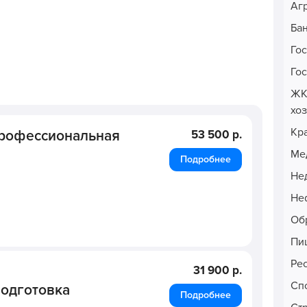
Аг
Ба
Го
Го
ЖК
хо
Кр
профессиональная
53 500 р.
Ме
Подробнее
Не
Неф
Об
Пи
Ре
31 900 р.
Сп
одготовка
Подробнее