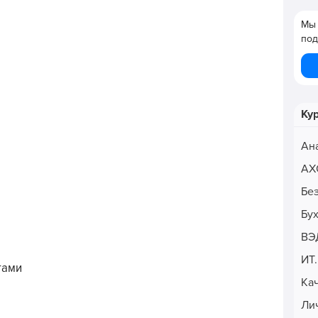
Мы 
под
Ку
Ан
АХ
Бе
Бу
ВЭ
ИТ
тами
Ка
Ли