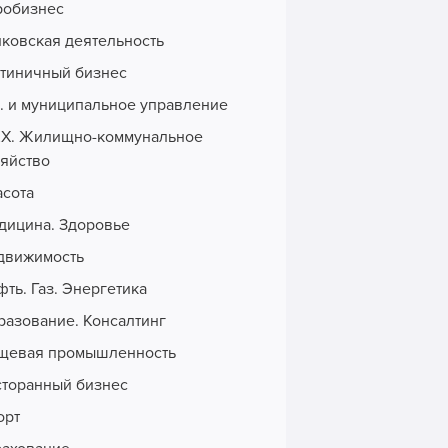
робизнес
нковская деятельность
стиничный бизнес
с. и муниципальное управление
Х. Жилищно-коммунальное
зяйство
асота
дицина. Здоровье
движимость
ть. Газ. Энергетика
разование. Консалтинг
щевая промышленность
сторанный бизнес
орт