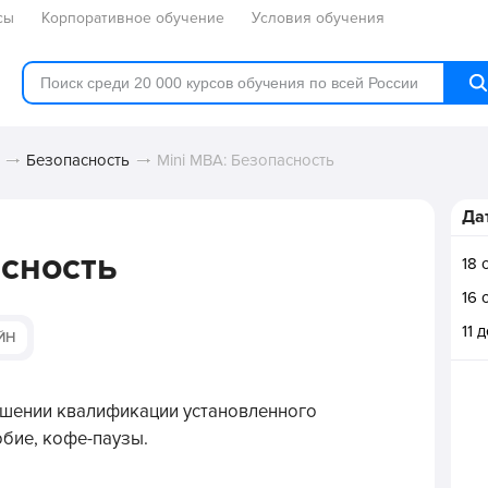
сы
Корпоративное обучение
Условия обучения
Безопасность
Mini MBA: Безопасность
Да
асность
18 
16 
11 
ЙН
ышении квалификации установленного
бие, кофе-паузы.