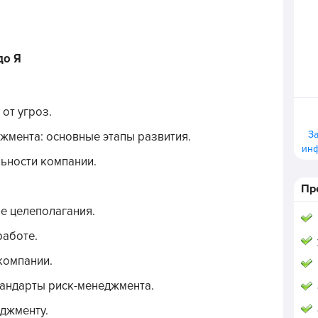
до Я
 от угроз.
З
жмента: основные этапы развития.
ин
ьности компании.
Пр
е целеполагания.
работе.
компании.
андарты риск-менеджмента.
джменту.