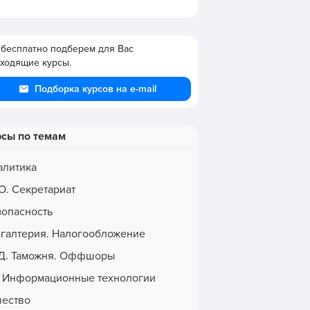
бесплатно подберем для Вас
ходящие курсы.
Подборка курсов на e-mail
рсы по темам
алитика
О. Секретариат
зопасность
хгалтерия. Налогообложение
Д. Таможня. Оффшоры
. Информационные технологии
чество