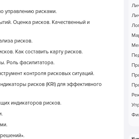
Ли
о управлению рисками.
Ли
тий. Оценка рисков. Качественный и
Ло
Ма
ализа рисков.
Ме
сков. Как составить карту рисков.
Пе
ы. Роль фасилитатора.
Пр
нструмент контроля рисковых ситуаций.
Пр
ндикаторы рисков (KRI) для эффективного
Пр
Ре
щих индикаторов рисков.
Уп
и.
Фи
ми.
 решений».