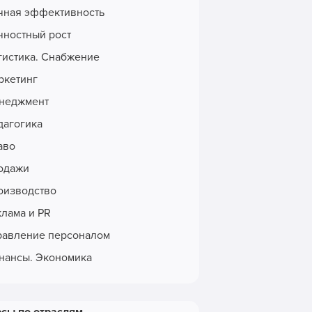
чная эффективность
чностный рост
гистика. Снабжение
ркетинг
неджмент
дагогика
аво
одажи
оизводство
клама и PR
равление персоналом
нансы. Экономика