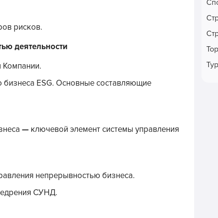
Сп
Ст
ов рисков.
Ст
тью деятельности
То
Ту
 Компании.
ю бизнеса ESG. Основные составляющие
знеса
—
ключевой элемент системы управления
равления непрерывностью бизнеса.
недрения СУНД.