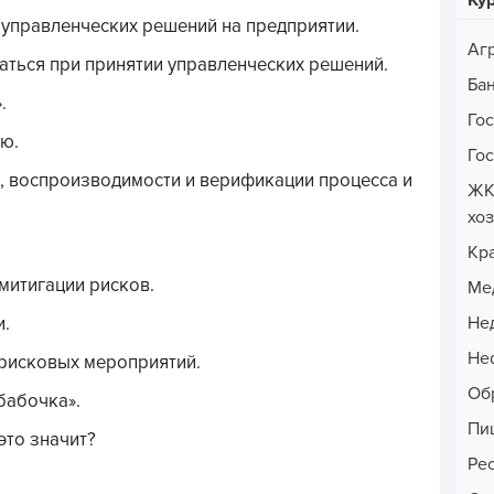
Ку
я управленческих решений на предприятии.
Аг
ваться при принятии управленческих решений.
Ба
.
Го
ью.
Го
 воспроизводимости и верификации процесса и
ЖК
хо
Кр
митигации рисков.
Ме
Не
и.
Неф
рисковых мероприятий.
Об
бабочка».
Пи
это значит?
Ре