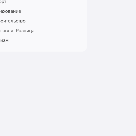
орт
рахование
роительство
рговля. Розница
ризм