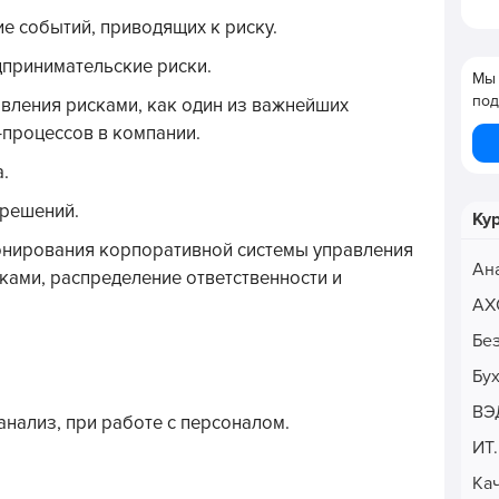
е событий, приводящих к риску.
дпринимательские риски.
Мы 
под
вления рисками, как один из важнейших
-процессов в компании.
.
 решений.
Ку
онирования корпоративной системы управления
Ан
ками, распределение ответственности и
АХ
Бе
Бу
ВЭ
нализ, при работе с персоналом.
ИТ
Ка