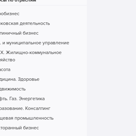
рсы по отраслям
робизнес
нковская деятельность
стиничный бизнес
с. и муниципальное управление
Х. Жилищно-коммунальное
зяйство
асота
дицина. Здоровье
движимость
ть. Газ. Энергетика
разование. Консалтинг
щевая промышленность
сторанный бизнес