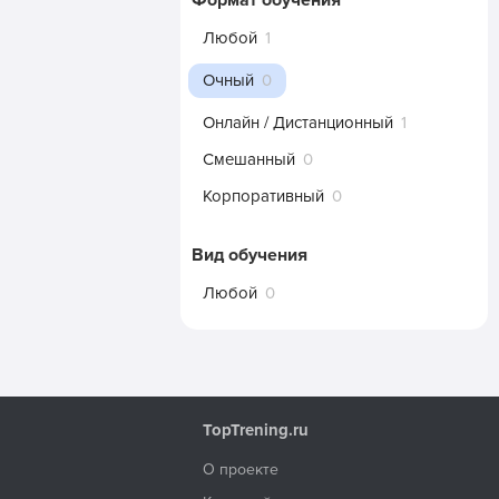
Формат обучения
Любой
1
Очный
0
Онлайн / Дистанционный
1
Смешанный
0
Корпоративный
0
Вид обучения
Любой
0
TopTrening.ru
О проекте