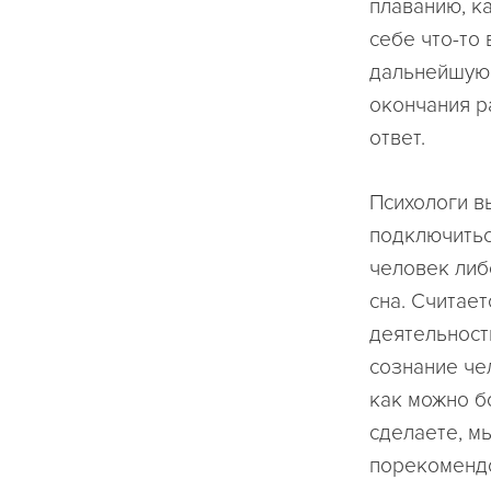
плаванию, к
себе что-то
дальнейшую 
окончания р
ответ.
Психологи в
подключитьс
человек либ
сна. Считает
деятельност
сознание че
как можно б
сделаете, м
порекомендо