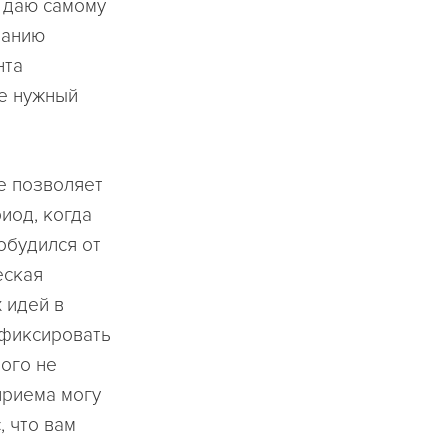
а даю самому
нанию
нта
е нужный
е позволяет
иод, когда
обудился от
еская
 идей в
афиксировать
того не
приема могу
, что вам