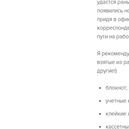
удастся рань
появились н
придя в офи
корреспонде
пути на рабо
Я рекоменду
взятые из р
другие!)
блокнот;
учетные 
клейкие 
кассетны