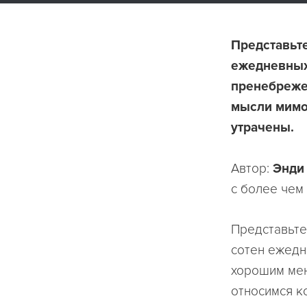
Представьте
ежедневных
пренебрежен
мысли мимол
утрачены.
Автор:
Энди
с более чем
Представьте
сотен ежедн
хорошим мен
относимся к