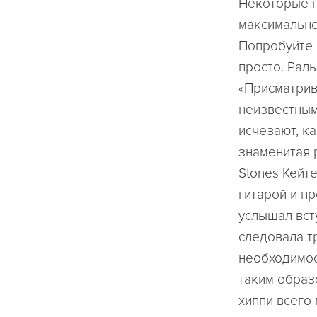
Некоторые п
максимально
Попробуйте 
просто. Рал
«Присматрив
неизвестным
исчезают, к
знаменитая р
Stones Кейте
гитарой и п
услышал всту
следовала т
необходимос
таким образ
хиппи всего