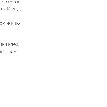
 что у вас
ть. И еще:
ом или по
ции идей,
чны, чем