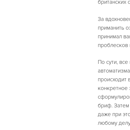
британских 
За вдохнове
приманить о
принимал ва
проблесков 
По сути, вс
автоматизма
происходит 
конкретное 
сформулиров
бриф. Затем
даже при эт
любому делу