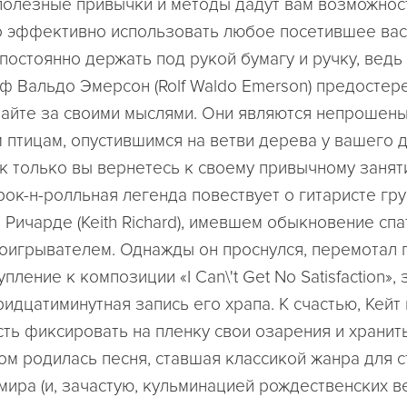
олезные привычки и методы дадут вам возможнос
 эффективно использовать любое посетившее вас
постоянно держать под рукой бумагу и ручку, ведь 
ьф Вальдо Эмерсон (Rolf Waldo Emerson) предостере
айте за своими мыслями. Они являются непрошен
 птицам, опустившимся на ветви дерева у вашего д
ак только вы вернетесь к своему привычному занят
ок-н-ролльная легенда повествует о гитаристе груп
 Ричарде (Keith Richard), имевшем обыкновение спа
роигрывателем. Однажды он проснулся, перемотал 
пление к композиции «I Can\'t Get No Satisfaction»,
ридцатиминутная запись его храпа. К счастью, Кейт
ть фиксировать на пленку свои озарения и хранить
ом родилась песня, ставшая классикой жанра для 
 мира (и, зачастую, кульминацией рождественских 