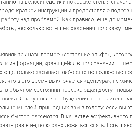
атанию на велосипеде или покраске стен, я сначал
 вроде краткой инструкции и предоставляю подсоз
работу над проблемой. Как правило, еще до моме
аботы, несколько вспышек озарения подскажут мн
ыявили так называемое «состояние альфа», которо
я к информации, хранящейся в подсознании, — пер
о еще только засыпает, либо еще не полностью пр
ся, что в это время выключается «цензура», психич
ь, в обычном состоянии пресекающая доступ новых
ловека. Сразу после пробуждения постарайтесь з
ольше мыслей, пришедших вам в голову; если вы э
ысли быстро рассеются. В качестве эффективного 
вать раз в неделю рано ложиться спать. Есть шанс