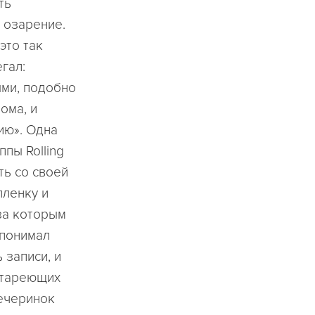
ть
 озарение.
это так
гал:
ыми, подобно
ома, и
ию». Одна
пы Rolling
ть со своей
пленку и
 за которым
 понимал
 записи, и
стареющих
вечеринок