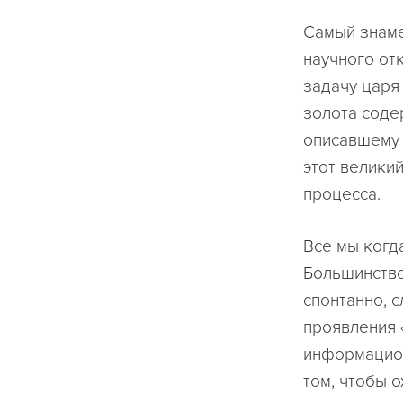
Самый знаме
научного отк
задачу царя
золота соде
описавшему 
этот велики
процесса.
Все мы когд
Большинство
спонтанно, с
проявления 
информацион
том, чтобы 