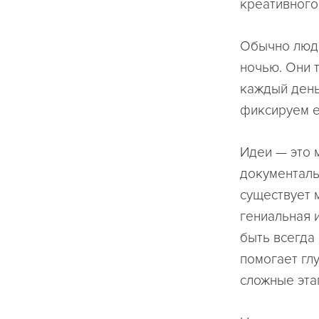
креативного
Обычно людя
ночью. Они 
каждый день
фиксируем е
Идеи — это 
документаль
существует 
гениальная 
быть всегда 
помогает гл
сложные эта