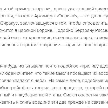
нитый пример озарения, давно уже ставший симв
рытия, это крик Архимеда: «Эврика!», — когда он 
 Сиракуз, заключавшуюся в том, чтобы определить
ржится в царской короне. Подобно Бертрану Рассе
свой опыт «откровения», ослепительно яркого мом
й человек пережил озарение — один из этапов кре
а-нибудь испытывали нечто подобное «приливу вдо
 людей считает, что такие мысли посещают их абс
ловно «падают с неба». На самом деле, подобные и
«быстрой» фазы творческого процесса, которой п
ный и инкубационный этапы. Смысл озарения зак
охватить и слить воедино эти два прежде не связан