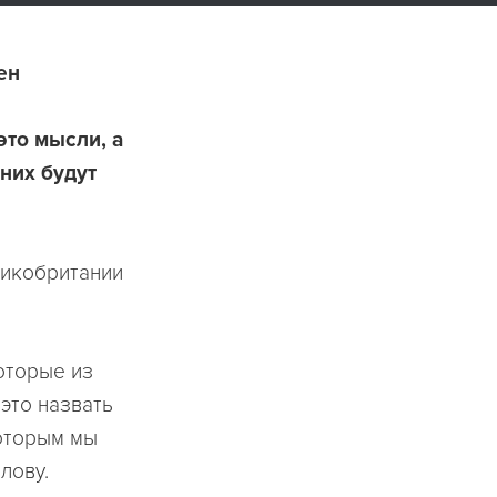
ен
это мысли, а
них будут
ликобритании
оторые из
это назвать
оторым мы
лову.