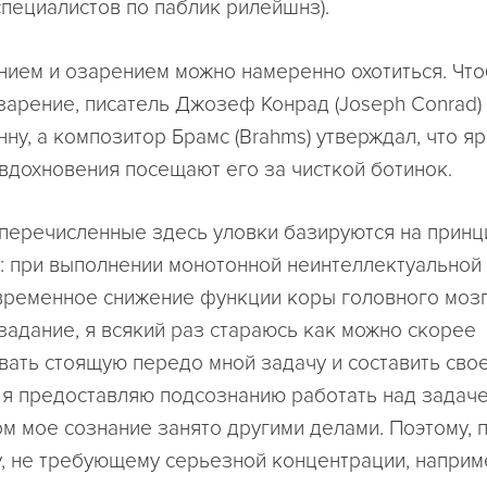
специалистов по паблик рилейшнз).
нием и озарением можно намеренно охотиться. Чт
зарение, писатель Джозеф Конрад (Joseph Conrad)
нну, а композитор Брамс (Brahms) утверждал, что я
вдохновения посещают его за чисткой ботинок.
е перечисленные здесь уловки базируются на принц
: при выполнении монотонной неинтеллектуальной
временное снижение функции коры головного мозг
задание, я всякий раз стараюсь как можно скорее
ать стоящую передо мной задачу и составить сво
 я предоставляю подсознанию работать над задаче
ом мое сознание занято другими делами. Поэтому, п
, не требующему серьезной концентрации, наприме