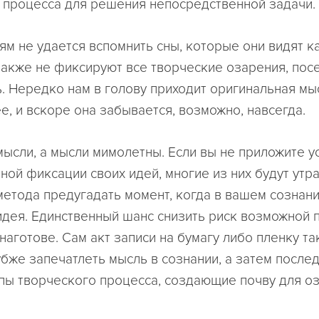
 процесса для решения непосредственной задачи.
м не удается вспомнить сны, которые они видят к
также не фиксируют все творческие озарения, по
. Нередко нам в голову приходит оригинальная мыс
е, и вскоре она забывается, возможно, навсегда.
мысли, а мысли мимолетны. Если вы не приложите у
ной фиксации своих идей, многие из них будут утр
метода предугадать момент, когда в вашем сознан
идея. Единственный шанс снизить риск возможной п
наготове. Сам акт записи на бумагу либо пленку т
убже запечатлеть мысль в сознании, а затем после
пы творческого процесса, создающие почву для оз