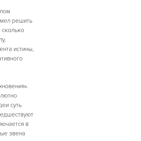
олом
сумел решить
, сколько
лу,
ента истины,
ативного
хновения».
олютно
деи суть
редшествуют
лючается в
ные звена