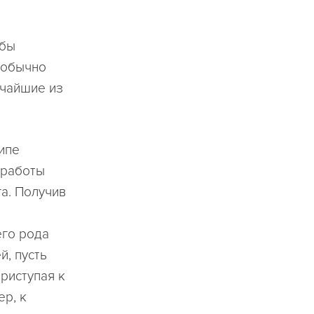
обы
 обычно
рчайшие из
ипе
 работы
а. Получив
его рода
й, пусть
риступая к
р, к