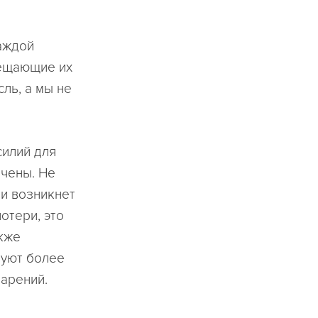
аждой
сещающие их
ль, а мы не
силий для
ачены. Не
ии возникнет
отери, это
акже
дуют более
арений.