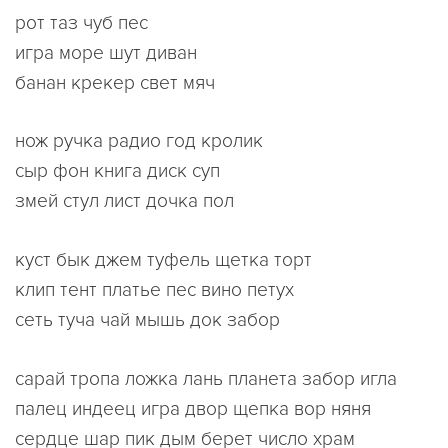
рот таз чуб пес
игра море шут диван
банан крекер свет мяч
нож ручка радио год кролик
сыр фон книга диск суп
змей стул лист дочка пол
куст бык джем туфель щетка торт
клип тент платье пес вино петух
сеть туча чай мышь док забор
сарай тропа ложка лань планета забор игла
палец индеец игра двор щепка вор няня
сердце шар пик дым берет число храм