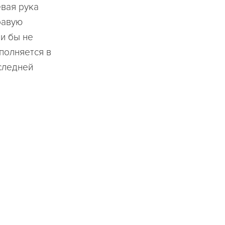
евая рука
равую
ли бы не
полняется в
следней