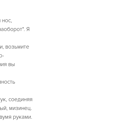
 нос,
аоборот". Я
и, возьмите
о-
ния вы
вность
ук, соединяя
ый, мизинец.
вумя руками.