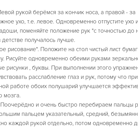
. Левой рукой берёмся за кончик носа, а правой - за
ное ухо, т.е. левое. Одновременно отпустите ухо и
ладоши, поменяйте положение рук "с точностью до н
в детстве получалось лучше.
ое рисование". Положите на стол чистый лист бумаг
у. Рисуйте одновременно обеими руками зеркальн
е рисунки , буквы. При выполнении этого упражне
вствовать расслабление глаз и рук, потому что при
ой работе обоих полушарий улучшается эффекти
о мозга.
". Поочерёдно и очень быстро перебираем пальцы р
большим пальцем указательный, средний, безымянн
но каждой рукой отдельно, потом одновременно д