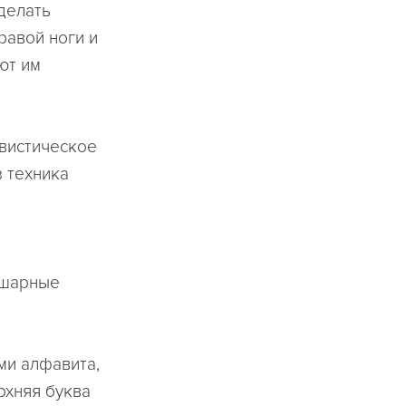
делать
равой ноги и
ют им
вистическое
 техника
ушарные
ми алфавита,
рхняя буква