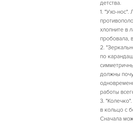
детства.
1. "Ухо-нос"
противополож
хлопните в 
пробовала, 
2. "Зеркальн
по карандаш
симметричны
должны почу
одновременн
работы всег
3. "Колечко
в кольцо с 
Сначала мож