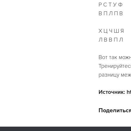
Р С Т У Ф
В П Л П В
Х Ц Ч Ш Я
Л В В П Л
Вот так мож
Тренируйтесь
разницу меж
Источник: h
Поделиться