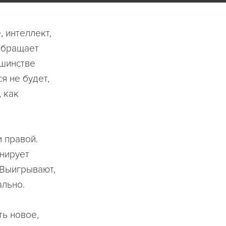
, интеллект,
 обращает
ьшинстве
я не будет,
 как
и правой.
онирует
. Выигрывают,
ально.
ь новое,