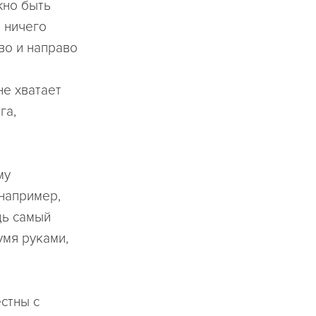
жно быть
 ничего
во и направо
не хватает
га,
му
 например,
дь самый
умя руками,
стны с