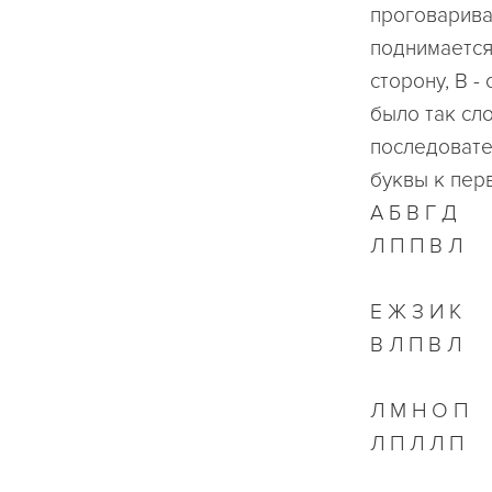
проговарива
поднимается
сторону, В -
было так сл
последовате
буквы к пер
А Б В Г Д
Л П П В Л
Е Ж З И К
В Л П В Л
Л М Н О П
Л П Л Л П