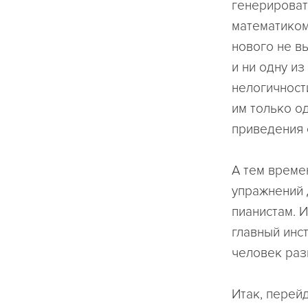
генерироват
математиком
нового не в
и ни одну из
нелогичности
им только о
приведения 
А тем време
упражнений 
пианистам. 
главный инст
человек раз
Итак, перей