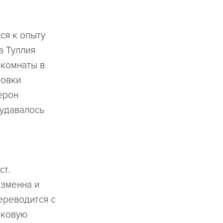
ся к опыту
а Туллия
 комнаты в
новки
ерон
 удавалось
ст.
изменна и
ереводится с
аковую