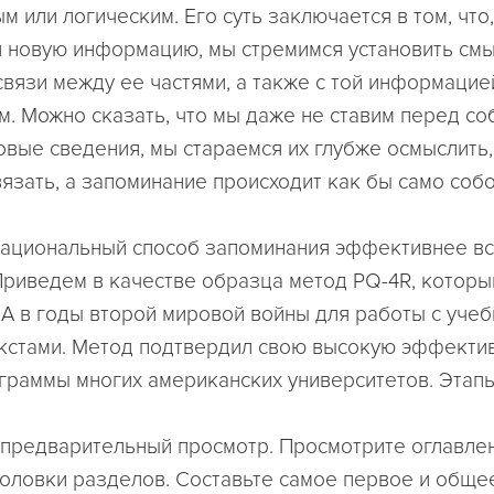
 или логическим. Его суть заключается в том, что,
 новую информацию, мы стремимся установить см
связи между ее частями, а также с той информацие
м. Можно сказать, что мы даже не ставим перед со
овые сведения, мы стараемся их глубже осмыслить,
вязать, а запоминание происходит как бы само собо
ациональный способ запоминания эффективнее вс
 Приведем в качестве образца метод PQ-4R, которы
А в годы второй мировой войны для работы с уче
кстами. Метод подтвердил свою высокую эффектив
граммы многих американских университетов. Этапы
 – предварительный просмотр. Просмотрите оглавлен
аголовки разделов. Составьте самое первое и обще