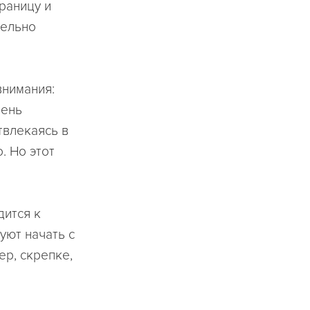
траницу и
тельно
внимания:
пень
твлекаясь в
. Но этот
дится к
уют начать с
р, скрепке,