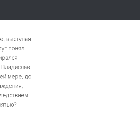
е, выступая
уг понял,
ирался
 Владислав
ей мере, до
аждения,
следствием
мятью?