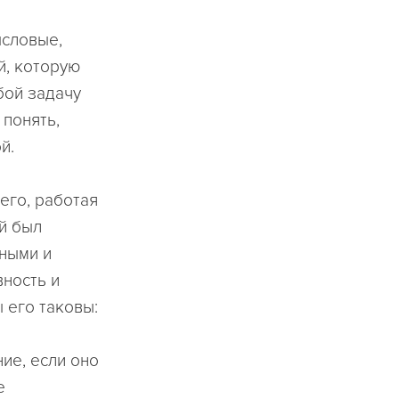
ысловые,
й, которую
бой задачу
 понять,
й.
его, работая
й был
бными и
ность и
 его таковы:
ие, если оно
е