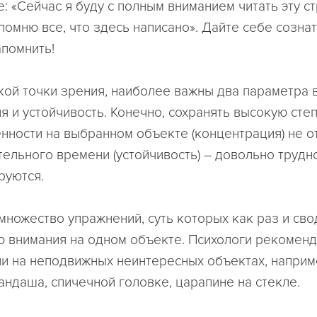
: «Сейчас я буду с полным вниманием читать эту с
помню все, что здесь написано». Дайте себе созна
апомнить!
кой точки зрения, наиболее важны два параметра 
я и устойчивость. Конечно, сохранять высокую сте
нности на выбранном объекте (концентрация) не о
ельного времени (устойчивость) – довольно трудно
руются.
множество упражнений, суть которых как раз и сво
 внимания на одном объекте. Психологи рекоменд
и на неподвижных неинтересных объектах, наприме
андаша, спичечной головке, царапине на стекле.