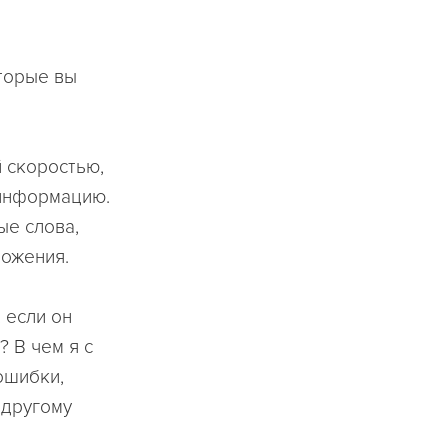
оторые вы
й скоростью,
 информацию.
ые слова,
ложения.
, если он
? В чем я с
ошибки,
 другому