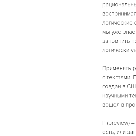
рациональным
воспринимая
логические 
мы уже знае
запомнить н
логически у
Применять р
с текстами.
создан в СШ
научными те
вошел в про
P (preview)
есть, или з