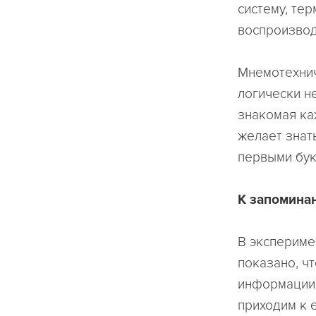
систему, те
воспроизвод
Мнемотехнич
логически н
знакомая ка
желает знат
первыми бук
К запомина
В экспериме
показано, ч
информации,
приходим к 