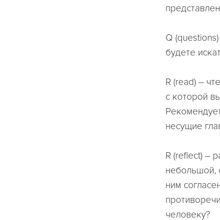
представлен
Q (question
будете искат
R (read) – ч
с которой в
Рекомендует
несущие гла
R (reflect) 
небольшой, с
ним согласен
противоречи
человеку?