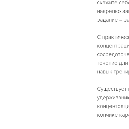
скажите себе
накрепко за
задание – з
С практичес
концентраци
сосредоточе
течение длит
навык трени
Существует 
удерживанию
концентраци
кончике кар