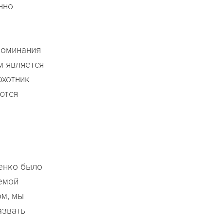
нно
поминания
м является
охотник
ются
ченко было
емой
ом, мы
азвать