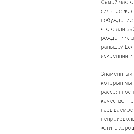
Самой часто
сильное жел
побуждение 
что стали за
рождений), с
раньше? Если
искренний и
Знаменитый 
который мы 
рассеянности
качественно
называемое 
непроизволь
хотите хоро