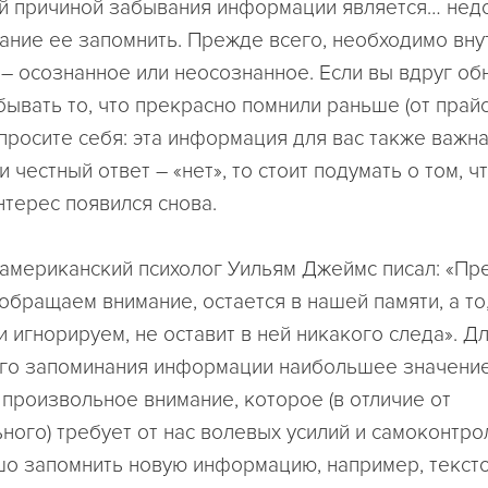
й причиной забывания информации является… нед
ание ее запомнить. Прежде всего, необходимо вн
– осознанное или неосознанное. Если вы вдруг об
бывать то, что прекрасно помнили раньше (от прай
просите себя: эта информация для вас также важна
 честный ответ – «нет», то стоит подумать о том, ч
нтерес появился снова.
американский психолог Уильям Джеймс писал: «Пре
обращаем внимание, остается в нашей памяти, а то,
 игнорируем, не оставит в ней никакого следа». Д
го запоминания информации наибольшее значение
произвольное внимание, которое (в отличие от
ного) требует от нас волевых усилий и самоконтрол
шо запомнить новую информацию, например, текст