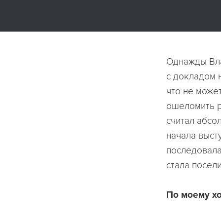
Однажды Вла
с докладом 
что не може
ошеломить р
считал абсо
начала выст
последовала
стала посел
По моему х