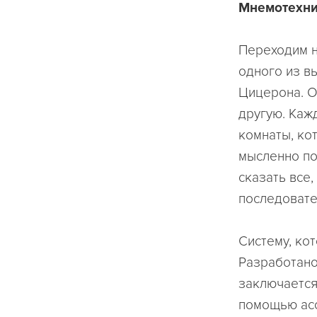
Мнемотехн
Переходим н
одного из в
Цицерона. О
другую. Каж
комнаты, ко
мысленно по
сказать все,
последовате
Систему, ко
Разработано
заключается
помощью асс