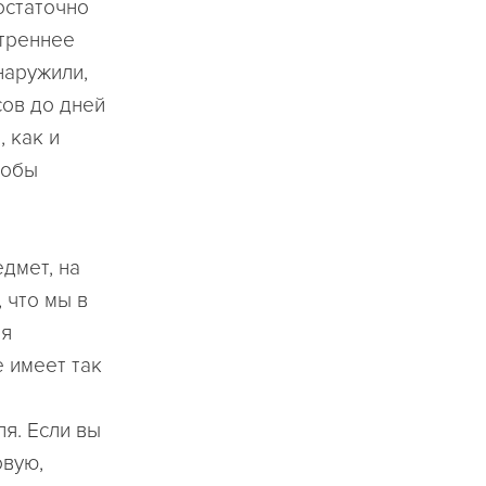
остаточно
утреннее
наружили,
сов до дней
, как и
тобы
дмет, на
 что мы в
ля
 имеет так
я. Если вы
овую,