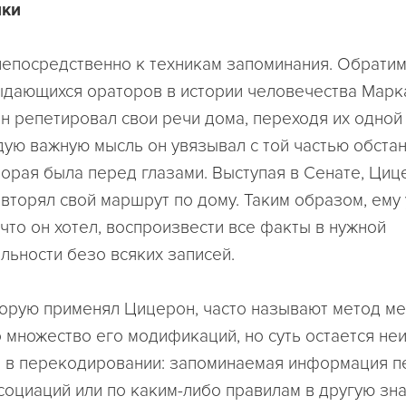
ики
епосредственно к техникам запоминания. Обратим
ыдающихся ораторов в истории человечества Марк
н репетировал свои речи дома, переходя их одной
дую важную мысль он увязывал с той частью обста
торая была перед глазами. Выступая в Сенате, Циц
вторял свой маршрут по дому. Таким образом, ему
 что он хотел, воспроизвести все факты в нужной
льности безо всяких записей.
торую применял Цицерон, часто называют метод ме
 множество его модификаций, но суть остается не
 в перекодировании: запоминаемая информация п
оциаций или по каким-либо правилам в другую зн