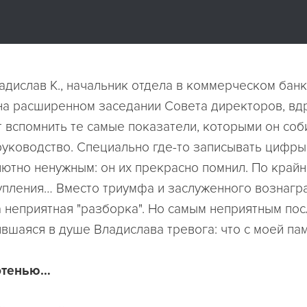
дислав К., начальник отдела в коммерческом банк
на расширенном заседании Совета директоров, вдр
т вспомнить те самые показатели, которыми он соб
уководство. Специально где-то записывать цифры
лютно ненужным: он их прекрасно помнил. По крайн
упления… Вместо триумфа и заслуженного вознагр
 неприятная "разборка". Но самым неприятным по
ившаяся в душе Владислава тревога: что с моей па
отенью…