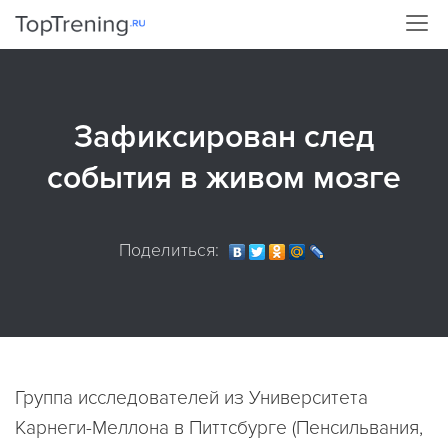
Зафиксирован след
события в живом мозге
Поделиться:
Группа исследователей из Университета
Карнеги-Меллона в Питтсбурге (Пенсильвания,