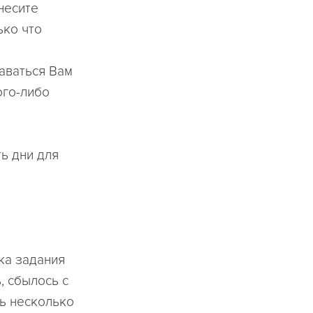
несите
ько что
даваться Вам
ого-либо
ть дни для
ка задания
, сбылось с
ь несколько