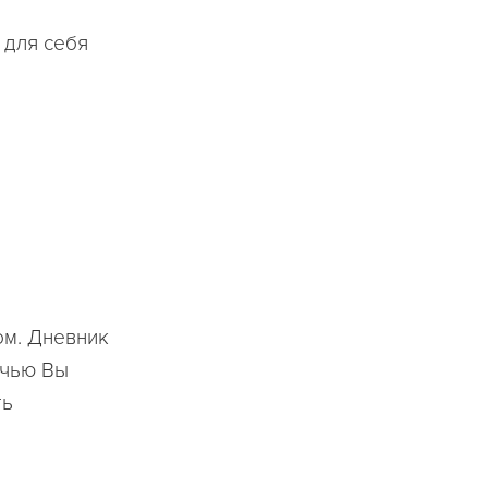
 для себя
ом. Дневник
очью Вы
ть