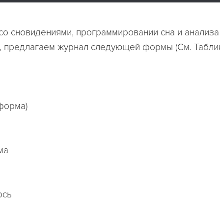
со сновидениями, программировании сна и анализа
 предлагаем журнал следующей формы (См. Таблику
форма)
ма
ось