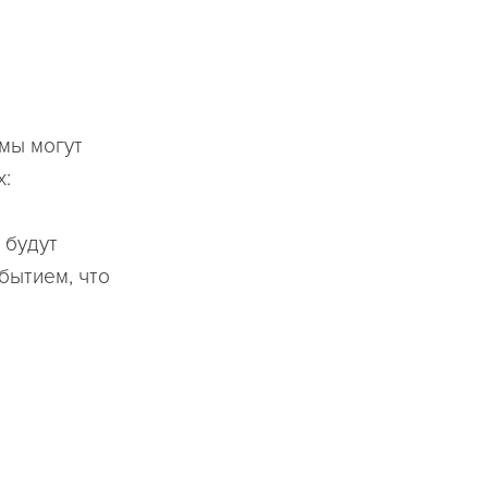
мы могут
х:
 будут
обытием, что