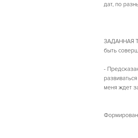
дат, по разн
ЗАДАННАЯ ТЕ
быть соверш
- Предсказа
развиваться 
меня ждет з
Формировани