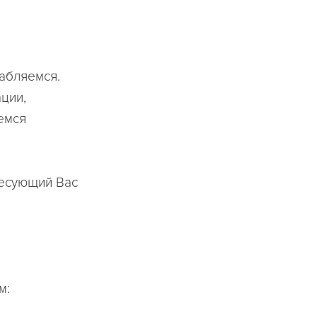
абляемся.
ции,
емся
ресующий Вас
м: