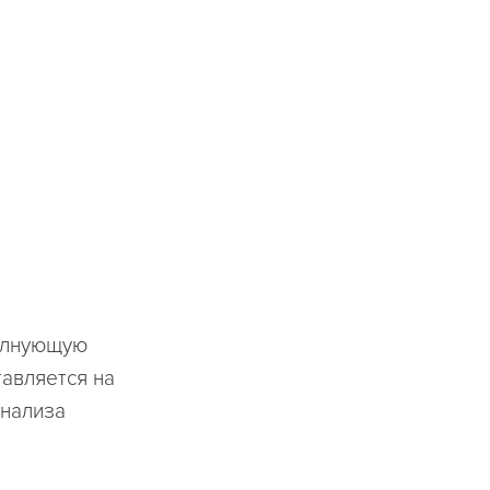
волнующую
тавляется на
анализа