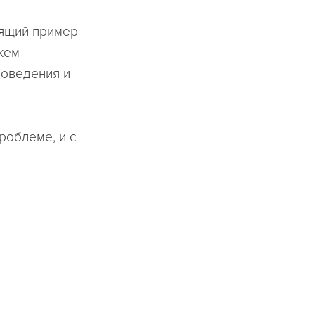
дящий пример
жем
поведения и
роблеме, и с