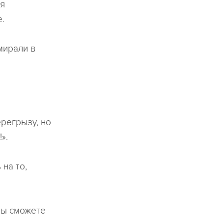
ия
.
мирали в
ерегрызу, но
».
на то,
 Вы сможете