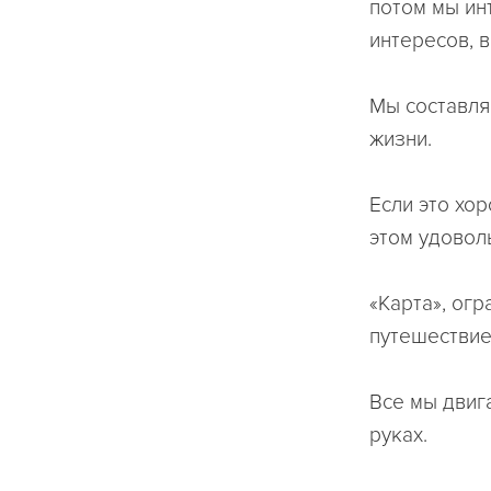
потом мы ин
интересов, в
Мы составля
жизни.
Если это хо
этом удовол
«Карта», ог
путешествие
Все мы двиг
руках.