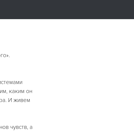
го».
истемами
им, каким он
ра. И живем
ов чувств, а