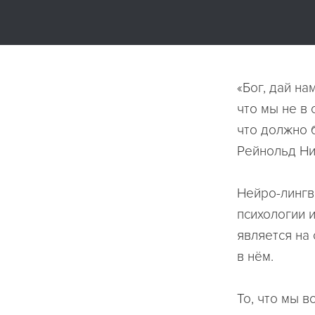
«Бог, дай на
что мы не в 
что должно б
Рейнольд Ни
Нейро-лингв
психологии 
является на
в нём.
То, что мы 