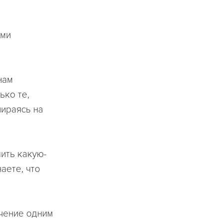
ыми
нам
ько те,
пираясь на
ить какую-
аете, что
чение одним