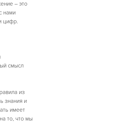
ение – это
с нами
и цифр.
и
ный смысл
равила из
ь знания и
ать имеет
а то, что мы