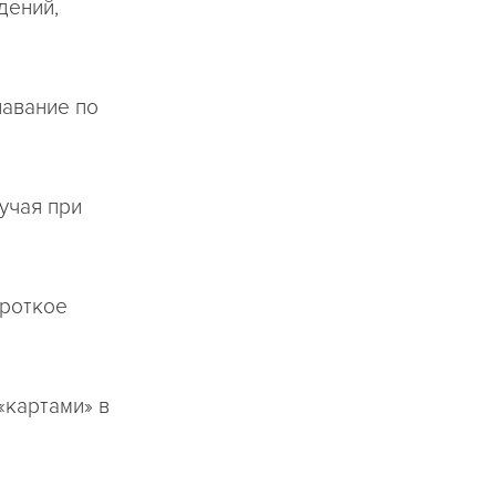
дений,
лавание по
учая при
ороткое
«картами» в