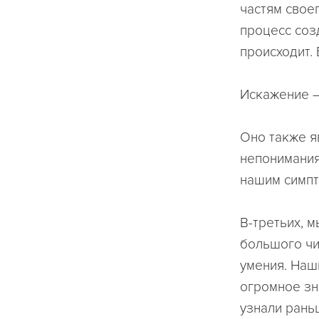
частям свое
процесс соз
происходит.
Искажение – 
Оно также я
непонимания
нашим симпт
В-третьих, 
большого чи
умения. Наш
огромное зн
узнали рань