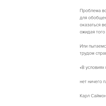
Проблема во
для обобщен
оказаться в
ожидая того 
Или пытаемс
трудом спра
«В условиях
нет ничего п
Карл Саймон