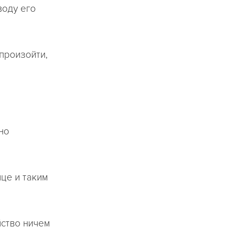
воду его
 произойти,
но
ице и таким
йство ничем