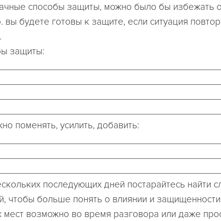
ачные способы защиты, можно было бы избежать 
. вы будете готовы к защите, если ситуация повтор
.
ы защиты:
________________________________________
________________________________________
________________________________________
________________________________________
жно поменять, усилить, добавить:
________________________________________
________________________________________
________________________________________
ескольких последующих дней постарайтесь найти с
й, чтобы больше понять о влиянии и защищенности
х мест возможно во время разговора или даже про