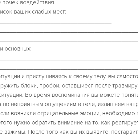
 точек воздействия.
исок ваших слабых мест:
_________________________________
________________________________________
________________________________________
и основных:
________________________________________
________________________________________
итуации и прислушиваясь к своему телу, вы самост
ружить блоки, пробои, оставшиеся после травмир
ситуации. Во время воспоминания вы можете понят
в по неприятным ощущениям в теле, излишнем нап
Если возникли отрицательные эмоции, необходимо 
этого нужно обратить внимание на то, как реагируе
 зажимы. После того как вы их выявите, постарайт