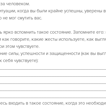
за человеком.
итуации, когда вы были крайне успешны, уверены в
о не мог смутить вас.
ь ярко вспомнить такое состояние. Запомните его: 
и как говорите, какие жесты используете, как выгл
ри этом чувствуете.
ние силы, успешности и защищенности (как вы выгл
к себя чувствуете):
________________________________________
________________________________________
________________________________________
________________________________________
________________________________________
есь входить в такое состояние, когда это необход