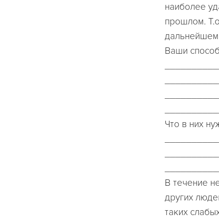
наиболее уд
прошлом. Т.о
дальнейшем
Ваши способ
__________
__________
__________
__________
Что в них ну
__________
__________
__________
В течение н
других люде
таких слабы