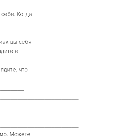
 себе. Когда
как вы себя
ядите в
ядите, что
________
________________________
________________________
________________________
________________________
имо. Можете