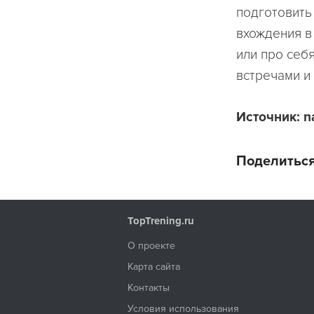
подготовить
вхождения в
или про себ
встречами и
Источник: 
Поделиться
TopTrening.ru
О проекте
Карта сайта
Контакты
Условия использования