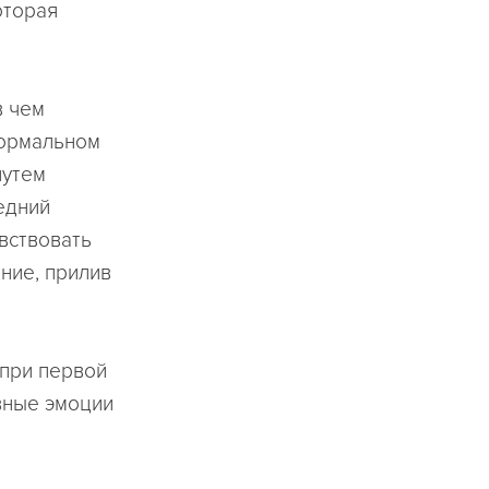
оторая
в чем
нормальном
путем
едний
вствовать
ние, прилив
 при первой
вные эмоции