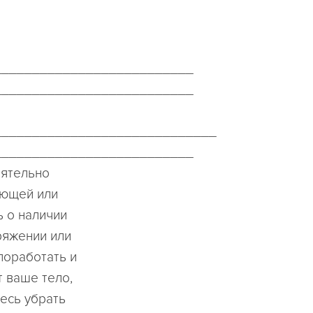
__________________________
__________________________
_____________________________
__________________________
оятельно
ующей или
ь о наличии
ряжении или
поработать и
т ваше тело,
есь убрать