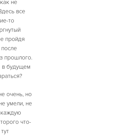
как не
Здесь все
кие-то
ергнутый
не пройдя
 после
из прошлого.
 и в будущем
араться?
не очень, но
не умели, не
, каждую
оторого что-
 тут