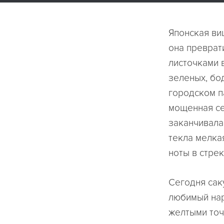
Японская виш
она преврат
листочками 
зеленых, бод
городском п
мощенная се
заканчивала
текла мелка
ноты в стре
Сегодня сак
любимый нар
желтыми точ