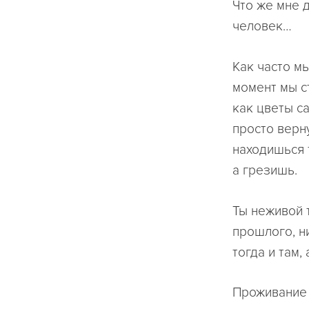
Что же мне 
человек…
Как часто мы
момент мы с
как цветы с
просто верну
находишься т
а грезишь.
Ты неживой 
прошлого, н
тогда и там, 
Проживание 