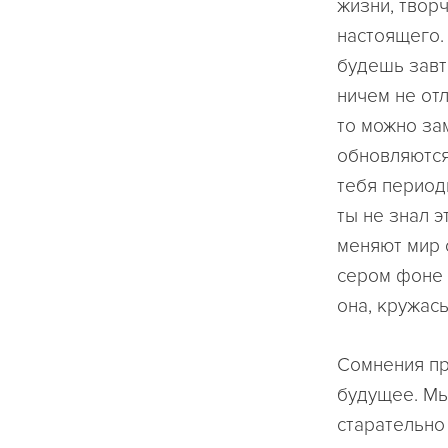
жизни, творч
настоящего. 
будешь завт
ничем не от
то можно за
обновляются
тебя период
ты не знал э
меняют мир 
сером фоне 
она, кружась
Сомнения пр
будущее. Мы
старательно