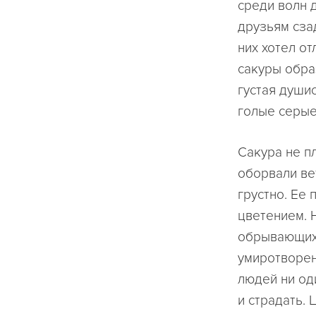
среди волн 
друзьям сзад
них хотел от
сакуры обра
густая души
голые серые
Сакура не п
оборвали ве
грустно. Ее
цветением. 
обрывающих 
умиротворен
людей ни од
и страдать.