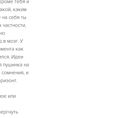
 кроме тебя и
такой, каким
 на себя ты
 частности,
нно
 в мозг. У
омента как
ился. Идеи
я пушинка на
 сомнения, и
оризонт.
лое или
вергнуть