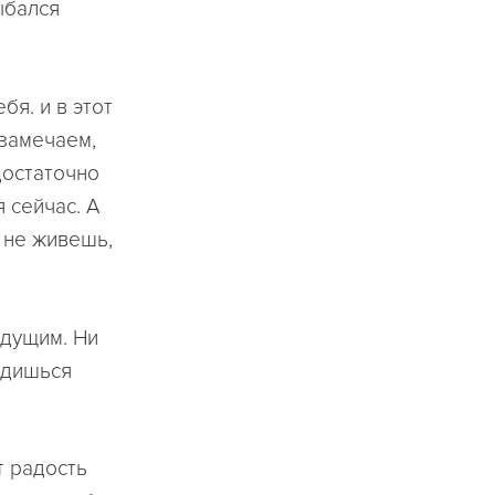
ыбался
бя. и в этот
 замечаем,
достаточно
 сейчас. А
ы не живешь,
удущим. Ни
одишься
т радость