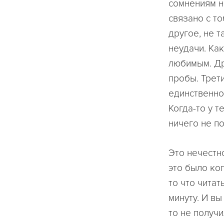
сомнениям н
связано с т
другое, не т
неудачи. Как
любимым. Дру
пробы. Трет
единственно
Когда-то у т
ничего не по
Это нечестно
это было ко
то что читат
минуту. И вы
то не получи