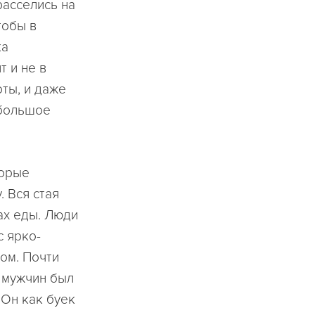
расселись на
тобы в
ка
т и не в
ты, и даже
 большое
торые
 Вся стая
ах еды. Люди
с ярко-
гом. Почти
з мужчин был
 Он как буек