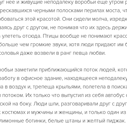
уг нее и живущие неподалеку воробьи еще утром 
трескавшихся черными полосками перилах моста, ч
боваться этой красотой. Они сидели молча, изред
ясь друг с другом, не понимая что их здесь держи
а улететь отсюда. Птицы вообще не понимают красо
 больше чем громкие звуки, хотя люди придают им
 соловья даже возвели в ранг певца любви.
робьи заметили приближающийся поток людей, ко
работу в офисное здание, находящееся неподалеку.
а в воздух и, трепеща крыльями, полетела в поиск
потоком. Их только что выпустил из себя автобус 
ской на боку. Люди шли, разговаривали друг с дру
х костюмах и мужчины и женщины, и только один и
-лимонные ботинки, белые штаны и желтый пиджак.