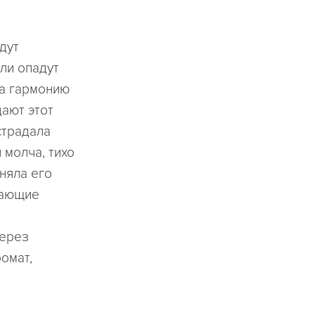
дут
сли опадут
на гармонию
дают этот
 страдала
 молча, тихо
няла его
вающие
через
омат,