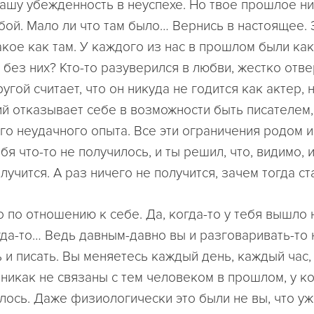
ашу убежденность в неуспехе. Но твое прошлое ни
обой. Мало ли что там было… Вернись в настоящее. 
акое как там. У каждого из нас в прошлом были ка
 без них? Кто-то разуверился в любви, жестко отв
гой считает, что он никуда не годится как актер, 
ий отказывает себе в возможности быть писателем,
го неудачного опыта. Все эти ограничения родом 
ебя что-то не получилось, и ты решил, что, видимо,
лучится. А раз ничего не получится, зачем тогда ст
 по отношению к себе. Да, когда-то у тебя вышло 
гда-то… Ведь давным-давно вы и разговаривать-то 
ь и писать. Вы меняетесь каждый день, каждый час
 никак не связаны с тем человеком в прошлом, у к
лось. Даже физиологически это были не вы, что уж