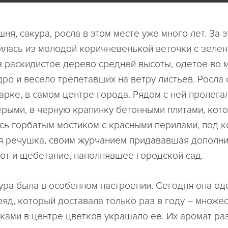
ня, сакура, росла в этом месте уже много лет. За 
илась из молодой коричневенькой веточки с зеле
в раскидистое дерево средней высоты, одетое во 
ро и весело трепетавших на ветру листьев. Росла 
арке, в самом центре города. Рядом с ней пролега
рыми, в черную крапинку бетонными плитами, кот
сь горбатым мостиком с красными перилами, под 
я речушка, своим журчанием придававшая дополн
кот и щебетание, наполнявшее городской сад.
ура была в особенном настроении. Сегодня она од
яд, который доставала только раз в году – множес
ками в центре цветков украшало ее. Их аромат ра