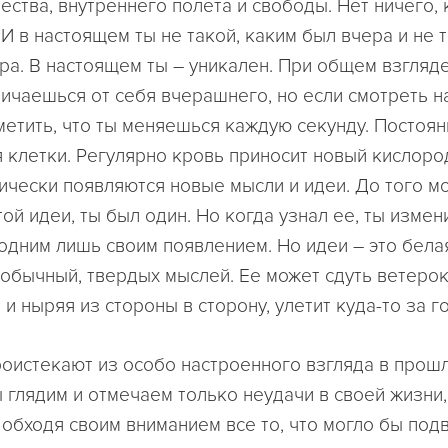
ества, внутреннего полета и свободы. Нет ничего,
И в настоящем ты не такой, каким был вчера и не 
ра. В настоящем ты – уникален. При общем взгляде
личаешься от себя вчерашнего, но если смотреть на
метить, что ты меняешься каждую секунду. Постоя
 клетки. Регулярно кровь приносит новый кислород
ически появляются новые мысли и идеи. До того м
той идеи, ты был один. Но когда узнал ее, ты измен
одним лишь своим появлением. Но идеи – это бела
обычный, твердых мыслей. Ее может сдуть ветерок
 и ныряя из стороны в сторону, улетит куда-то за г
оистекают из особо настроенного взгляда в прош
 глядим и отмечаем только неудачи в своей жизни,
 обходя своим вниманием все то, что могло бы под