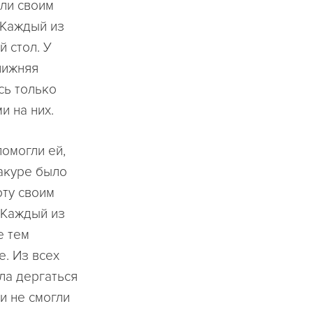
али своим
. Каждый из
й стол. У
нижняя
сь только
 на них.
помогли ей,
сакуре было
оту своим
 Каждый из
е тем
. Из всех
ла дергаться
и не смогли