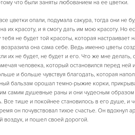
потому что были заняты любованием на ее цветки.
все цветки опали, подумала сакура, тогда они не бу
на их красоту, и я смогу дать им мою красоту. Но е
у тебя не будет той красоты, которая настраивает 
 возразила она сама себе. Ведь именно цветы соз
сли их не будет, не будет и его. Что же мне делать,
амечая человека, который остановился перед ней и
больше и больше чувствуя благодать, которая напол
ный бальзам орошал темно-рыжие корки, прикры
им самим душевные раны и они чудесным образом
. Все тише и покойнее становилось в его душе, и 
ремя он почувствовал тихое счастье. Он вдохнул ар
 воздух, и пошел своей дорогой.