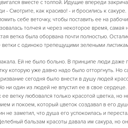
двигался вместе с толпой. Идущие впереди закрич
и - Смотрите, как красиво! - и бросились к сакуре
ломить себе веточку, чтобы поставить ее на рабочи
зовалась толчея и через некоторое время, самая 
стая ветка была оборвана почти полностью. Остали
 ветки с одиноко трепещущими зелеными листиками
лакала. Ей не было больно. В принципе люди даже 
тку которую уже давно надо было отторгнуть. Но 
 призвание сегодня было внести в душу людей крас
Но ни один из людей не впустил ее в свое сердеце.
ее ветку любовался только красотой цветка, но н
ием и покоем, который цветок создавал в его душе
ин не заметил, что душа его успокоилась и переста
 Целебный бальзам красоты давала им сакура, но он