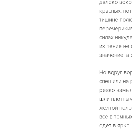
далеко вокр
красных, по
тишине полю
перечерикива
силах никуд
их пение не
значение, а
Но вдруг во
спешили на 
резко взмыл
шли плотным 
желтой поло
все в темны
одет в ярко