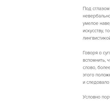
Под сглазом
невербально
умелое наве
искусству, 
лингвистикой
Говоря о су
вспомнить, ч
слово, боле
этого полож
и следовало
Условно пор