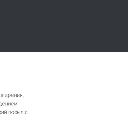
а зрения,
едением
ий посыл с