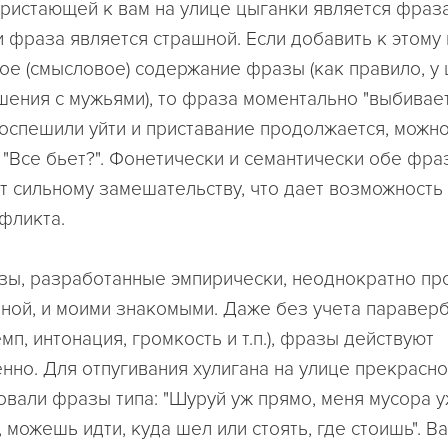
ристающей к вам на улице цыганки является фраза 
 фраза является страшной. Если добавить к этому 
ое (смысловое) содержание фразы (как правило, у
шения с мужьями), то фраза моментально "выбивает
поспешили уйти и приставание продолжается, можно
 "Все бьет?". Фонетически и семантически обе фра
т сильному замешательству, что дает возможность
нфликта.
ы, разработанные эмпирически, неоднократно пр
мной, и моими знакомыми. Даже без учета паравер
мп, интонация, громкость и т.п.), фразы действуют
нно. Для отпугивания хулигана на улице прекрасно
вали фразы типа: "Шуруй уж прямо, меня мусора у
 можешь идти, куда шел или стоять, где стоишь". Ва