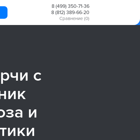
8 (499) 350-71-36
8 (812) 389-66-20
Сравнение
(0)
рчи с
ник
оза и
стики