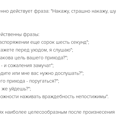
нно действует фраза: "Накажу, страшно накажу, шу
ейственны фразы:
распоряжении еще сорок шесть секунд";
кажете перед уходом, я слушаю";
какова цель вашего прихода?";
 - и сожаления замучат";
одите или мне вас нужно дослушать?";
го прихода - поругаться?";
е же уйдешь?";
можности наживать враждебность непостижимы".
аях наиболее целесообразным после произнесени