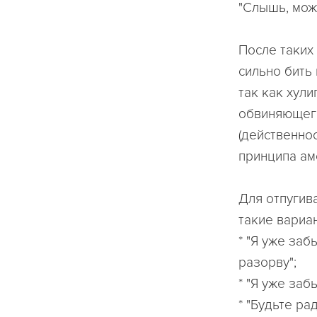
"Слышь, може
После таких
сильно бить
так как хул
обвиняющего
(действенно
принципа амо
Для отпугив
такие вариа
* "Я уже заб
разорву";
* "Я уже заб
* "Будьте ра