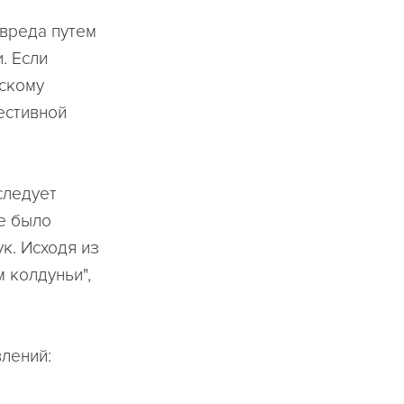
вреда путем
. Если
рскому
естивной
следует
ле было
к. Исходя из
 колдуньи",
лений: