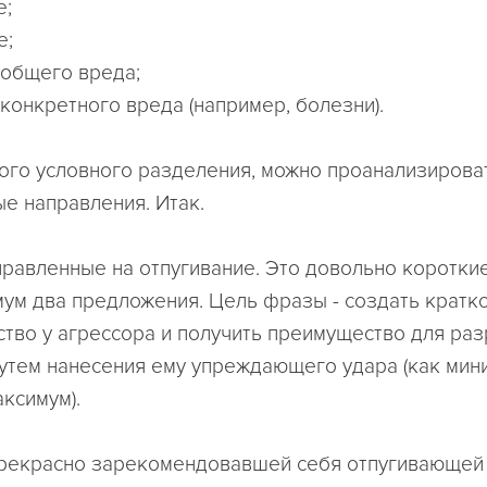
е;
е;
 общего вреда;
 конкретного вреда (например, болезни).
того условного разделения, можно проанализирова
е направления. Итак.
аправленные на отпугивание. Это довольно коротки
мум два предложения. Цель фразы - создать крат
тво у агрессора и получить преимущество для ра
утем нанесения ему упреждающего удара (как мини
аксимум).
рекрасно зарекомендовавшей себя отпугивающей