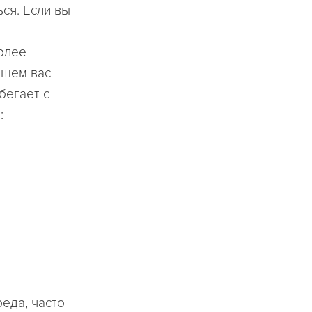
ся. Если вы
олее
йшем вас
бегает с
:
еда, часто