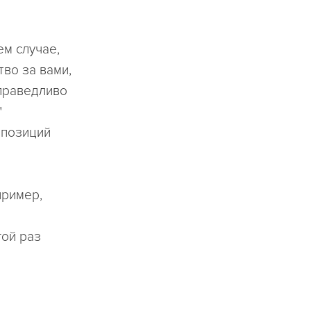
ем случае,
тво за вами,
справедливо
"
 позиций
пример,
гой раз