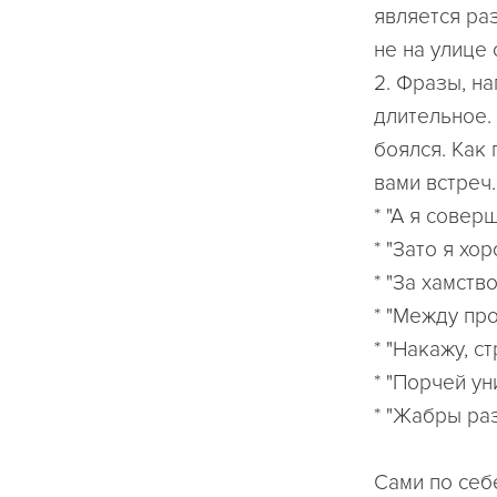
является ра
не на улице 
2. Фразы, н
длительное.
боялся. Как 
вами встреч
* "А я сове
* "Зато я хо
* "За хамств
* "Между про
* "Накажу, с
* "Порчей у
* "Жабры раз
Сами по себ