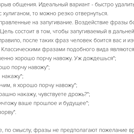
зрыв общения. Идеальный вариант - быстро удалить
с хулиганом, то можно резко отвернуться.
аправленные на запугивание. Воздействие фразы б
 Цель состоит в том, чтобы запугиваемый в дальне
правило, после таких фраз человек боится вас и из
. Классическими фразами подобного вида являются
ршенно хорошо порчу навожу. Уж дождешься";
рошо порчу навожу";
о накажу";
чим, я хорошо порчу навожу";
трашно накажу, чувствуете дрожь?";
ничтожу ваше прошлое и будущее";
орву".
е, по смыслу, фразы не предполагают пожелание вр