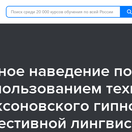
ное наведение по
пользованием тех
соновского гипн
естивной лингви