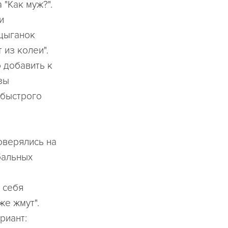
"Как муж?".
и
 цыганок
 из колеи".
 добавить к
зы
 быстрого
оверялись на
бальных
 себя
же жмут".
риант: