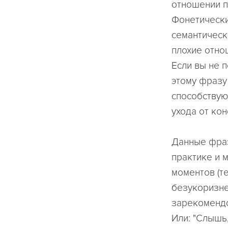
отношении п
Фонетически
семантическ
плохие отно
Если вы не 
этому фразу
способствую
ухода от ко
Данные фраз
практике и 
моментов (те
безукоризне
зарекомендо
Или: "Слышь,