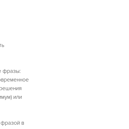
ть
е фразы:
ковременное
зрешения
мум) или
 фразой в