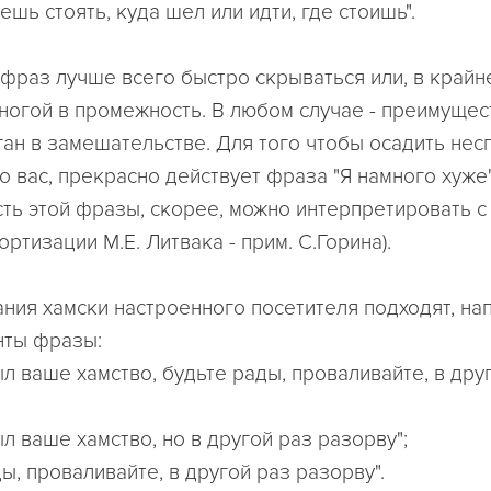
шь стоять, куда шел или идти, где стоишь".
 фраз лучше всего быстро скрываться или, в крайн
 ногой в промежность. В любом случае - преимущес
иган в замешательстве. Для того чтобы осадить не
 вас, прекрасно действует фраза "Я намного хуже
сть этой фразы, скорее, можно интерпретировать с
ртизации М.Е. Литвака - прим. С.Горина).
ания хамски настроенного посетителя подходят, на
нты фразы:
ыл ваше хамство, будьте рады, проваливайте, в дру
ыл ваше хамство, но в другой раз разорву";
ды, проваливайте, в другой раз разорву".