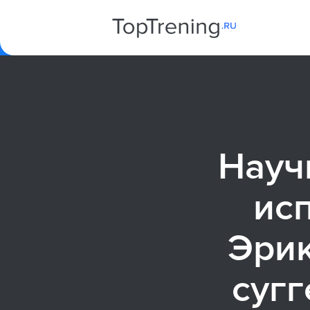
Науч
ис
Эрик
сугг