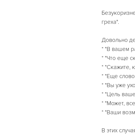
Безукоризне
греха".
Довольно д
* "В вашем 
* "Что еще с
* "Скажите, 
* "Еще слово
* "Вы уже ух
* "Цель ваше
* "Может, вс
* "Ваши воз
В этих случ