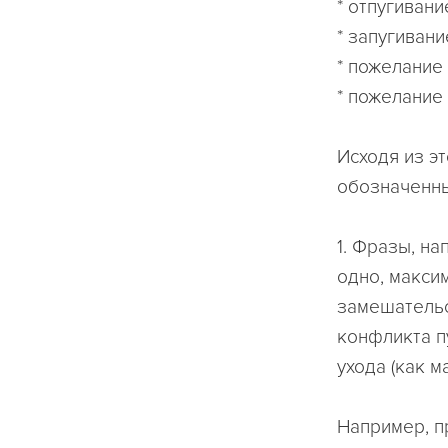
* отпугивани
* запугивани
* пожелание
* пожелание
Исходя из э
обозначенны
1. Фразы, н
одно, макси
замешательс
конфликта п
ухода (как м
Например, п