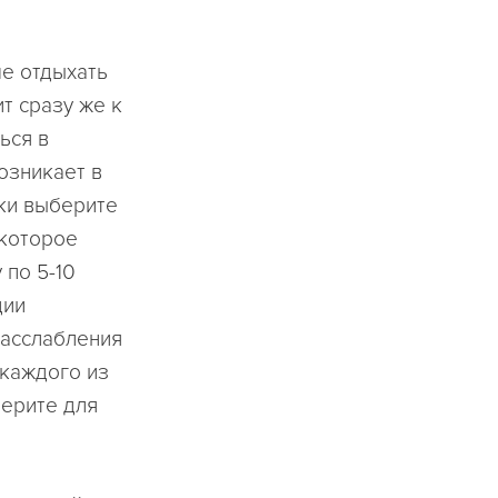
е отдыхать
ит сразу же к
ься в
озникает в
ки выберите
екоторое
 по 5-10
ции
расслабления
 каждого из
берите для