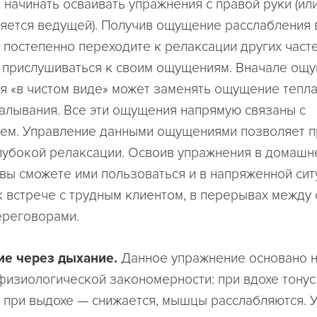
начинать осваивать упражнения с правой руки (или
ляется ведущей). Получив ощущение расслабления 
, постепенно переходите к релаксации других часте
прислушиваться к своим ощущениям. Вначале ощ
я «в чистом виде» может заменять ощущение тепла,
алывания. Все эти ощущения напрямую связаны с
ем. Управление данными ощущениями позволяет п
глубокой релаксации. Освоив упражнения в домашн
 вы сможете ими пользоваться и в напряженной сит
к встрече с трудным клиентом, в перерывах между
ереговорами.
ие через дыхание.
Данное упражнение основано 
изиологической закономерности: при вдохе тону
 при выдохе — снижается, мышцы расслабляются. 