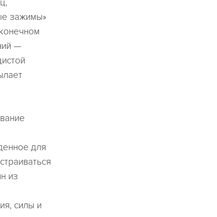
ц,
ые зажимы»
 конечном
ний —
дистой
сылает
ование
денное для
астраиваться
н из
ия, силы и