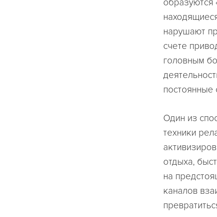
образуются
находящиеся
нарушают пр
счете приво
головным бо
деятельности
постоянные 
Один из спо
техники
рел
активизиров
отдыха, быс
на предстоя
каналов вза
превратиться