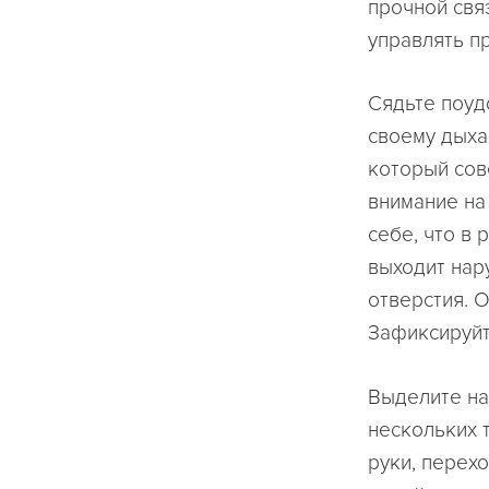
прочной свя
управлять п
Сядьте поуд
своему дыхан
который сов
внимание на
себе, что в
выходит нар
отверстия. 
Зафиксируйт
Выделите на
нескольких 
руки, перех