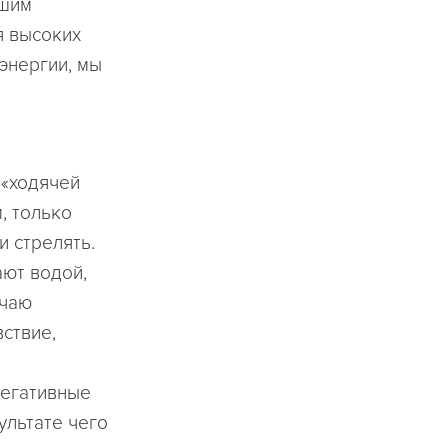
ошим
я высоких
энергии, мы
 «ходячей
, только
и стрелять.
ают водой,
учаю
вствие,
негативные
ультате чего