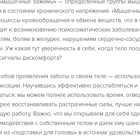
 «мышечные зажимы» — определенные группы мыш
 в состоянии хронического напряжения. «Мышечн
оцессы кровообращения и обмена веществ, что в
дит к возникновению психосоматических заболева
лям, болям в желудке, нарушениям сердечно-сосу
. Уж какая тут уверенность в себе, когда тело по
сигналы дискомфорта?
собов проявления заботы о своем теле — использ
аксации
. Научившись эффективно расслабляться и
аться, мы можем полнее использовать время, отве
трее восстанавливать растраченные силы, лучше н
щую работу. Важно, что мы открываем для себя оди
имодействия с собственным телом и даем ему шанс
 из «подставки для головы» в источник удовольств