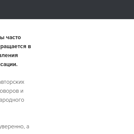
мы часто
вращается в
вления
сации.
авторских
оворов и
народного
уверенно, а