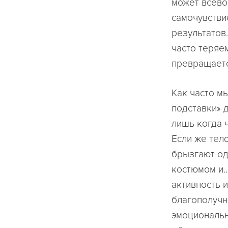
может всево
самочувстви
результатов
часто теряе
превращаетс
Как часто м
подставки» 
лишь когда ч
Если же тело
брызгают од
костюмом и..
активность 
благополучн
эмоциональн