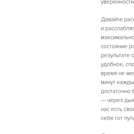
уверенности
Давайте рас
и расслаблят
максимально
состояние р
результате 
удобное, сп
время не ме
минут кажды
достаточно 
— через дых
нас есть св
себя тот пут