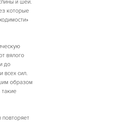
спины и шеи.
рез которые
оходимости»
ическую
от вялого
и до
 всех сил.
чшим образом
 такие
м повторяет