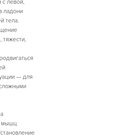
 с левой,
в ладони
й тела.
ущение
 тяжести,
родвигаться
ей
уации — для
 сложными
на
с мышц
Установление