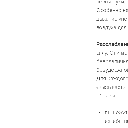
левой руки,
Особенно ва
дыхание «не
воздуха для 
Расслаблени
силу. Они м
безразличия
безудержной
Для каждого
«вызывает» 
образы:
вы нежит
изгибы в