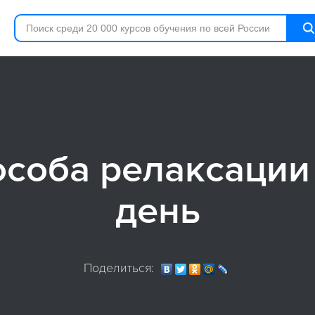
особа релаксации
день
Поделиться: