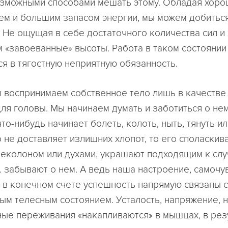
зможными способами мешать этому. Обладая хор
ем и большим запасом энергии, мы можем добитьс
. Не ощущая в себе достаточного количества сил и 
м «завоеванные» высоты. Работа в таком состоянии
я в тягостную неприятную обязанность.
ы воспринимаем собственное тело лишь в качестве
для головы. Мы начинаем думать и заботиться о нем
то-нибудь начинает болеть, колоть, ныть, тянуть ил
 не доставляет излишних хлопот, то его споласкив
еколоном или духами, украшают подходящим к сл
. забывают о нем. А ведь наша настроение, самочу
и в конечном счете успешность напрямую связаны с
ым телесным состоянием. Усталость, напряжение, 
ые переживания «накапливаются» в мышцах, в рез