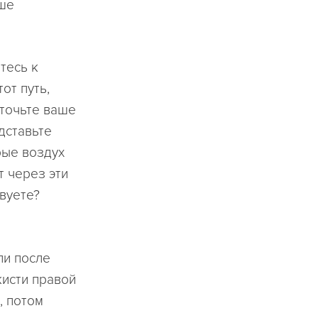
чше
тесь к
от путь,
точьте ваше
дставьте
рые воздух
т через эти
вуете?
ли после
кисти правой
, потом