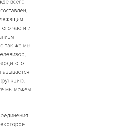
жде всего
 составлен,
адлежащим
 его части и
ханизм
о так же мы
телевизор,
сердитого
 называется
 функцию.
оге мы можем
 соединения
некоторое