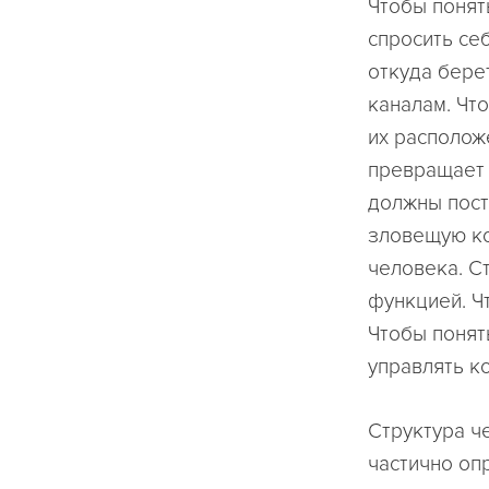
Чтобы понят
спросить себ
откуда бере
каналам. Чт
их располож
превращает 
должны пост
зловещую ко
человека. С
функцией. Ч
Чтобы понят
управлять к
Структура че
частично оп