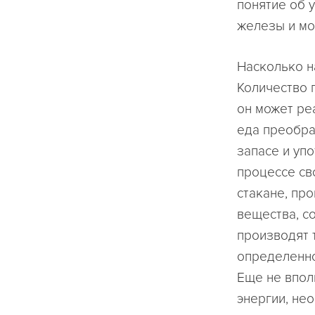
понятие об 
железы и мо
Насколько н
Количество 
он может ре
еда преобра
запасе и уп
процессе св
стакане, пр
вещества, с
производят 
определенно
Еще не впол
энергии, не