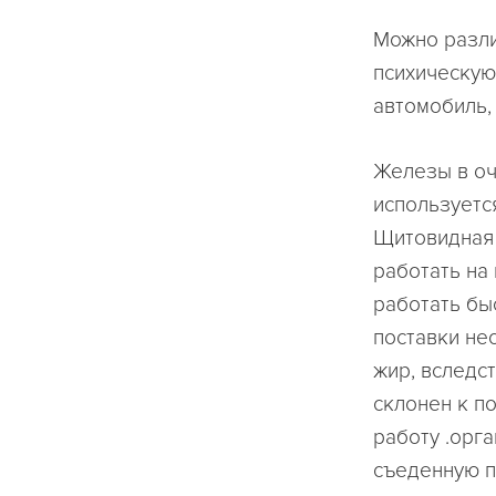
Можно разли
психическую
автомобиль, 
Железы в оч
используетс
Щитовидная 
работать на
работать быс
поставки не
жир, вследс
склонен к п
работу .орга
съеденную п