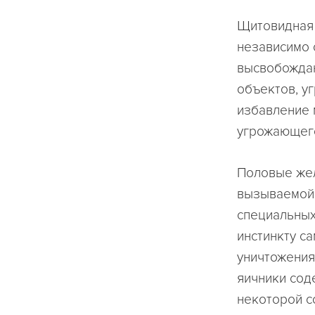
Щитовидная 
независимо 
высвобождаю
объектов, у
избавление 
угрожающего
Половые жел
вызываемой 
специальных
инстинкту с
уничтожения
яичники сод
некоторой с