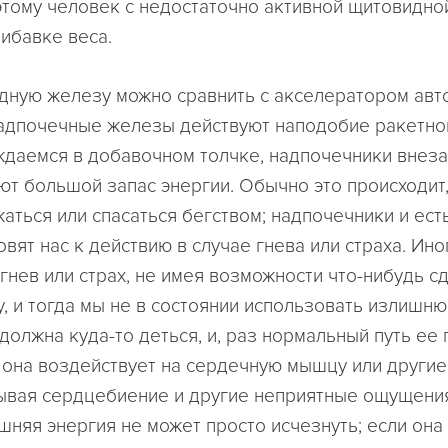
этому человек с недостаточно активной щитовидн
рибавке веса.
дную железу можно сравнить с акселератором ав
надпочечные железы действуют наподобие ракетног
ждаемся в добавочном толчке, надпочечники внез
т большой запас энергии. Обычно это происходит,
аться или спасаться бегством; надпочечники и ест
вят нас к действию в случае гнева или страха. Ин
гнев или страх, не имея возможности что-нибудь с
у, и тогда мы не в состоянии использовать излишн
 должна куда-то деться, и, раз нормальный путь ее
 она воздействует на сердечную мышцу или другие
ывая сердцебиение и другие неприятные ощущения
шняя энергия не может просто исчезнуть; если она