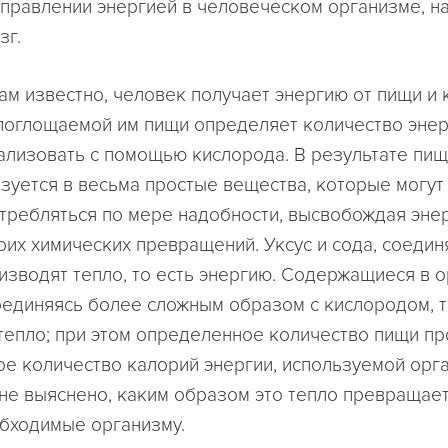
управлении энергией в человеческом организме, н
зг.
ам известно, человек получает энергию от пищи и 
поглощаемой им пищи определяет количество энер
ализовать с помощью кислорода. В результате пи
зуется в весьма простые вещества, которые могут 
отребляться по мере надобности, высвобождая эне
оих химических превращений. Уксус и сода, соедин
оизводят тепло, то есть энергию. Содержащиеся в 
оединяясь более сложным образом с кислородом, т
тепло; при этом определенное количество пищи п
е количество калорий энергии, используемой орг
не выяснено, каким образом это тепло превращае
обходимые организму.