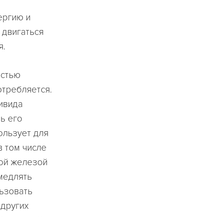
ергию и
 двигаться
я.
остью
отребляется.
ивида
ь его
ользует для
в том числе
ной железой
амедлять
льзовать
 других