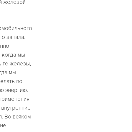
ой железой
томобильного
о запала.
апно
 когда мы
ь те железы,
огда мы
делать по
юю энергию.
 применения
 внутренние
. Во всяком
 не