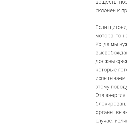
веществ; по
склонен к п
Если щитови
мотора, то 
Когда мы ну
высвобождаю
должны сраж
которые гото
испытываем 
этому повод
Эта энергия
блокирован,
органы, выз
случае, изли