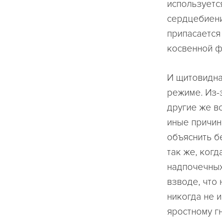
используетс
сердцебиени
припасается
косвенной ф
И щитовидна
режиме. Из-
другие же вс
иные причин
объяснить бе
так же, ког
надпочечных
взводе, что
никогда не 
яростному гн