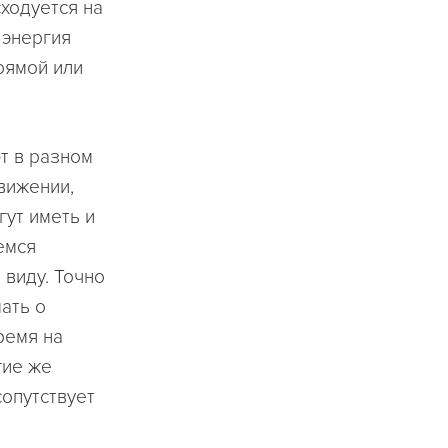
ходуется на
 энергия
рямой или
т в разном
вижении,
гут иметь и
емся
 виду. Точно
ать о
ремя на
гие же
сопутствует