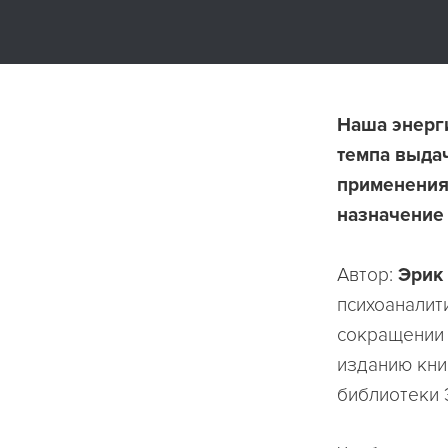
Наша энерги
темпа выдач
применения 
назначение
Автор:
Эрик
психоаналит
сокращении 
изданию книг
библиотеки 