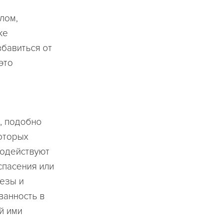
лом,
же
бавиться от
это
и
, подобно
оторых
содействуют
спасения или
езы и
ванность в
й ими