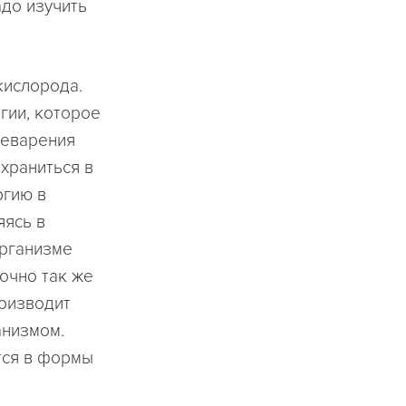
адо изучить
кислорода.
гии, которое
щеварения
храниться в
ргию в
яясь в
организме
очно так же
роизводит
анизмом.
тся в формы