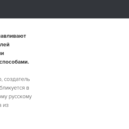
анавливают
елей
ли
способами.
р, создатель
бликуется в
ому русскому
а из