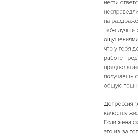
нести ответ
несправедлив
на раздраже
тебе лучше 
ощущениями.
что у тебя д
работе предп
предполагае
получаешь с
общую тошно
Депрессия "
качеству жиз
Если жена ск
это из-за то