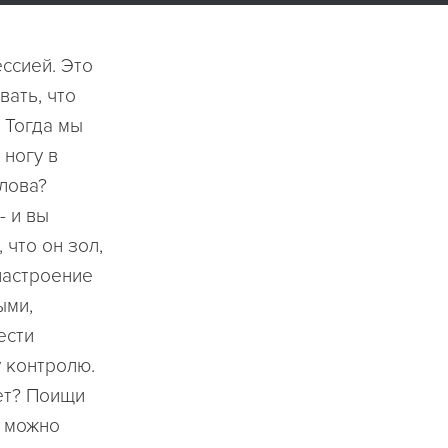
ссией. Это
вать, что
 Тогда мы
 ногу в
лова?
- и вы
 что он зол,
настроение
ыми,
ести
у контролю.
ет? Поищи
, можно