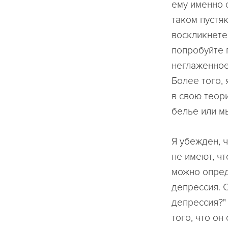
ему именно о
таком пустяк
воскликнете
попробуйте 
неглаженное
Более того, 
в свою теори
белье или мы
Я убежден, ч
не имеют, чт
можно опред
депрессия. С
депрессия?"
того, что он