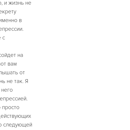
, и жизнь не
секрету
именно в
епрессии.
 с
сойдет на
вот вам
слышать от
нь не так. Я
у него
депрессией.
о просто
одействующих
До следующей