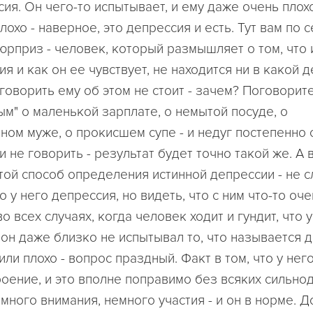
ия. Он чего-то испытывает, и ему даже очень плохо
плохо - наверное, это депрессия и есть. Тут вам по 
юрприз - человек, который размышляет о том, что 
я и как он ее чувствует, не находится ни в какой д
говорить ему об этом не стоит - зачем? Поговорите
ым" о маленькой зарплате, о немытой посуде, о
ном муже, о прокисшем супе - и недуг постепенно 
и не говорить - результат будет точно такой же. А 
той способ определения истинной депрессии - не 
о у него депрессия, но видеть, что с ним что-то оче
во всех случаях, когда человек ходит и гундит, что 
 он даже близко не испытывал то, что называется 
ли плохо - вопрос праздный. Факт в том, что у нег
роение, и это вполне поправимо без всяких сильн
емного внимания, немного участия - и он в норме. 