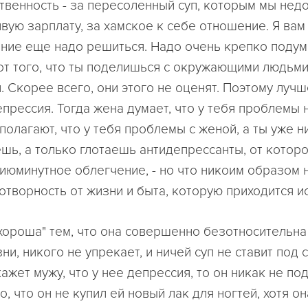
ственность - за пересоленный суп, которым мы нед
ую зарплату, за хамское к себе отношение. Я вам 
ние еще надо решиться. Надо очень крепко подума
от того, что ты поделишься с окружающими людьм
 Скорее всего, они этого не оценят. Поэтому лучш
епрессия. Тогда жена думает, что у тебя проблемы 
олагают, что у тебя проблемы с женой, а ты уже н
шь, а только глотаешь антидепрессанты, от котор
июминутное облегчение, - но что никоим образом 
творность от жизни и быта, которую приходится и
хороша" тем, что она совершенно безотносительна 
ни, никого не упрекает, и ничей суп не ставит под 
ажет мужу, что у нее депрессия, то он никак не под
го, что он не купил ей новый лак для ногтей, хотя 