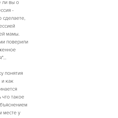
 ли вы о
ссия -
о сделаете,
ессией
ей мамы.
ами поверили
аженное
...
ку понятия
 и как
инается
А что такое
объяснением
м месте у