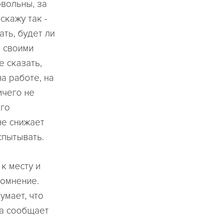
овольны, за
скажу так -
ть, будет ли
и своими
е сказать,
на работе, на
ичего не
ого
не снижает
спытывать.
к месту и
сомнение.
умает, что
она сообщает