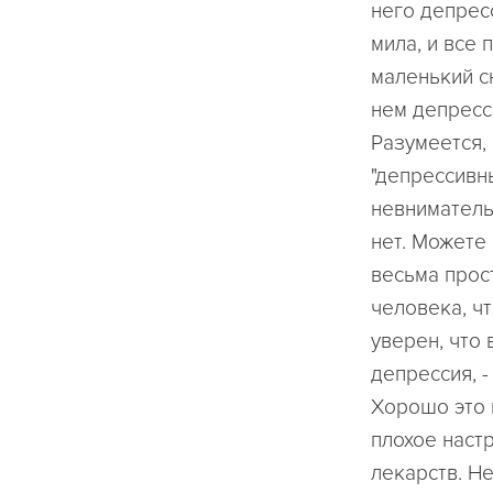
него депресс
мила, и все 
маленький с
нем депресси
Разумеется, 
"депрессивн
невниматель
нет. Можете 
весьма прос
человека, чт
уверен, что 
депрессия, -
Хорошо это и
плохое наст
лекарств. Н