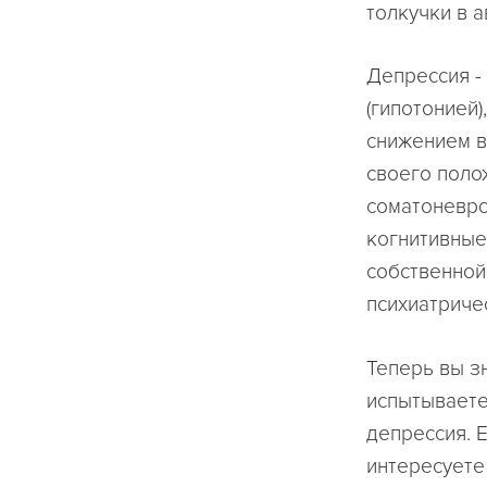
толкучки в 
Депрессия -
(гипотонией
снижением в
своего поло
соматоневро
когнитивные
собственной
психиатричес
Теперь вы зн
испытываете
депрессия. Е
интересуете