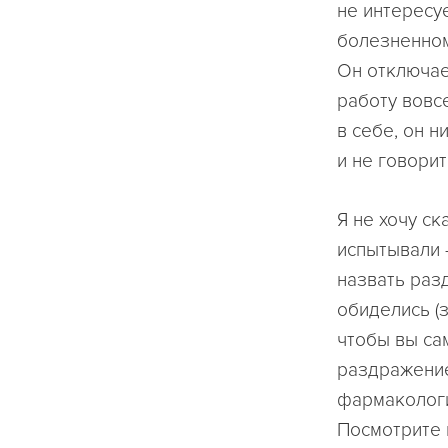
не интересу
болезненном
Он отключае
работу вовс
в себе, он н
и не говорит
Я не хочу ск
испытывали -
назвать разд
обиделись (з
чтобы вы са
раздражение
фармакологи
Посмотрите 