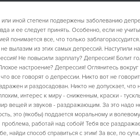
й или иной степени подвержены заболеванию депре
вда и ее следует принять. Особенно, если не учиты
ией понимается все, что только заблагорассудится.
не вылазим из этих самых депрессий. Наступили на
ессия! Не повысили зарплату? Депрессия! Болит го
Плохое настроение? Депрессия! Оглянитесь вокруг 
что все говорят о депрессии. Никто вот не говорит,
здражен и раздосадован. Никто не допускает, что 
лохим, интерес к миру - сниженным, краски - тускл
ир вещей и звуков - раздражающим. За это надо н
ость, это (якобы) поддается моральному и волевом
я проблема, работай над собой! Тебя все раздража
бе, найди способ справиться с этим! За все, по сути