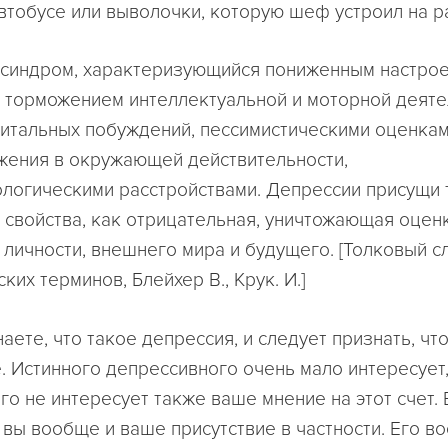
автобусе или выволочки, которую шеф устроил на р
 синдром, характеризующийся пониженным настро
), торможением интеллектуальной и моторной деяте
итальных побуждений, пессимистическими оценкам
жения в окружающей действительности,
логическими расстройствами. Депрессии присущи 
 свойства, как отрицательная, уничтожающая оцен
 личности, внешнего мира и будущего. [Толковый с
ких терминов, Блейхер В., Крук. И.]
аете, что такое депрессия, и следует признать, чт
. Истинного депрессивного очень мало интересует,
го не интересует также ваше мнение на этот счет. 
 вы вообще и ваше присутствие в частности. Его в