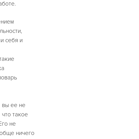
аботе.
ением
льности,
и себя и
такие
ка
ловарь
о вы ее не
 что такое
Его не
ообще ничего