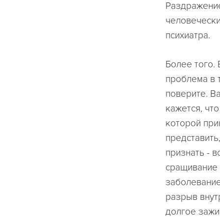
Раздражение
человечески
психиатра.
Более того. 
проблема в т
поверите. В
кажется, что
которой прин
представить,
признать - в
сращивание 
заболевание.
разрыв внут
долгое зажи