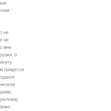
ные
ении
о не
е не
о мне
рузки, о
минуту
ам придется
трудное
ическое
дание,
релома),
одимо