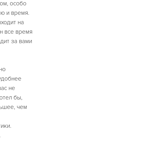
ом, особо
ю и время.
ыходит на
н все время
одит за вами
нно
 удобнее
вас не
хотел бы,
льшее, чем
ики.
.