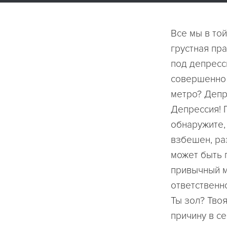
Все мы в то
грустная пра
под депресс
совершенно 
метро? Депр
Депрессия! 
обнаружите, 
взбешен, ра
может быть п
привычный м
ответственн
Ты зол? Тво
причину в се