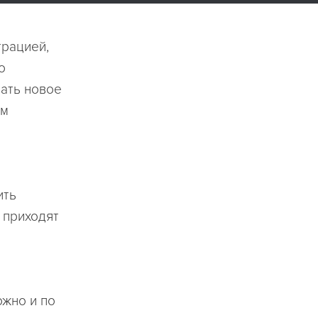
трацией,
о
ать новое
ем
ить
 приходят
ожно и по