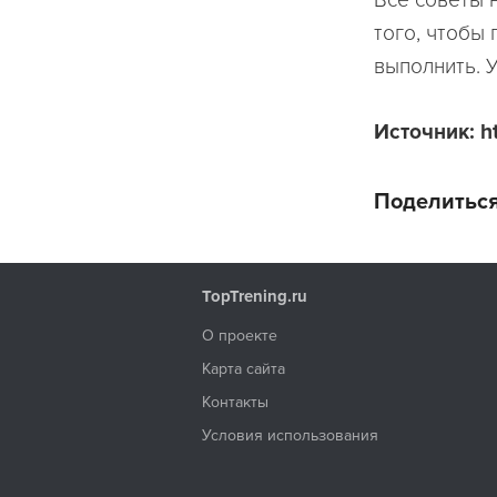
того, чтобы 
выполнить. У
Источник: htt
Поделиться
TopTrening.ru
О проекте
Карта сайта
Контакты
Условия использования