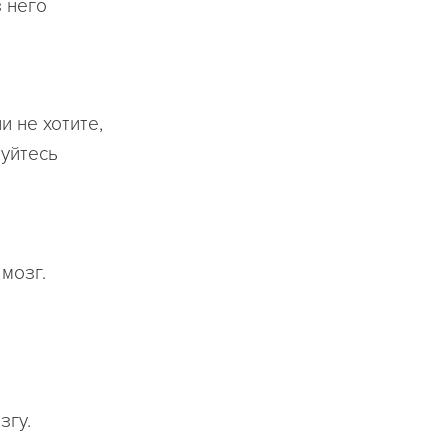
 него
и не хотите,
зуйтесь
мозг.
згу.