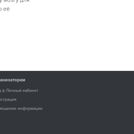
о её
анизаторам
д в Личный кабинет
истрация
мещение информации