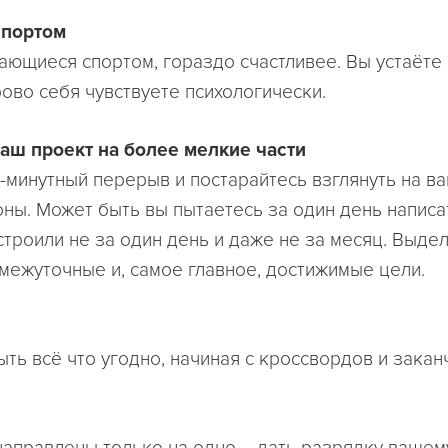
спортом
ающиеся спортом, гораздо счастливее. Вы устаёте
рово себя чувствуете психологически.
аш проект на более мелкие части
-минутный перерыв и постарайтесь взглянуть на ва
оны. Может быть вы пытаетесь за один день написа
строили не за один день и даже не за месяц. Выдел
межуточные и, самое главное, достижимые цели.
ыть всё что угодно, начиная с кроссвордов и зака
направлены только на одно – дать разрядку вашем