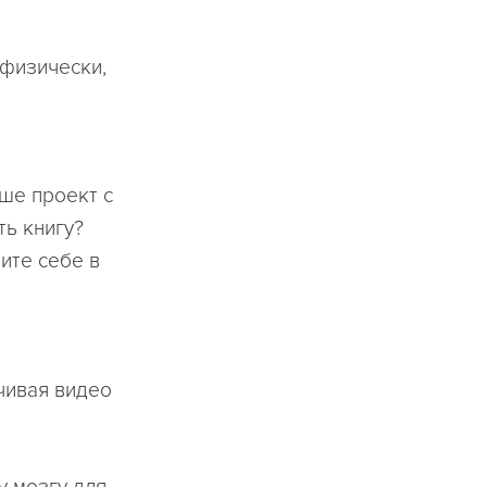
 физически,
ше проект с
ть книгу?
ите себе в
нчивая видео
у мозгу для