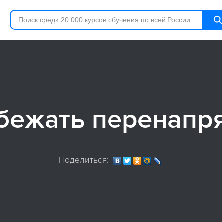
збежать перенапр
Поделиться: