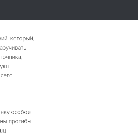
ий, который,
разучивать
ночника,
вуют
всего
анку особое
ены прогибы
ышц