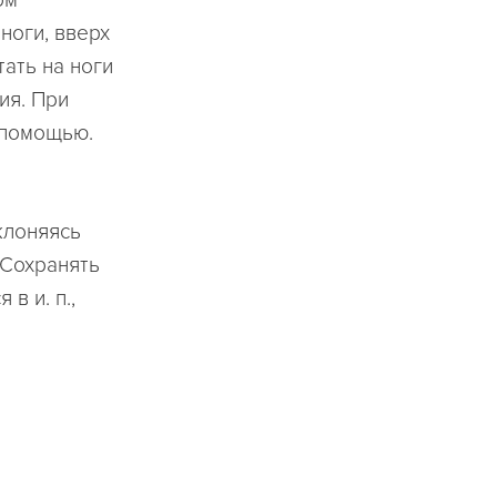
ом
 ноги, вверх
тать на ноги
ия. При
 помощью.
аклоняясь
 Сохранять
в и. п.,