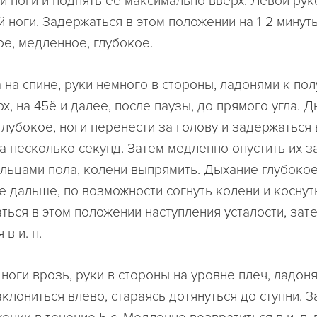
й ноги и поднять ее максимально вверх. Левой рук
й ноги. Задержаться в этом положении на 1-2 мину
е, медленное, глубокое.
ежа на спине, руки немного в стороны, ладонями к пол
х, на 45ё и далее, после паузы, до прямого угла. 
глубокое, ноги перенести за голову и задержаться 
а несколько секунд. Затем медленно опустить их за
альцами пола, колени выпрямить. Дыхание глубокое
е дальше, по возможности согнуть колени и коснут
аться в этом положении наступления усталости, за
в и. п.
оя, ноги врозь, руки в стороны на уровне плеч, ладон
клониться влево, стараясь дотянуться до ступни. 