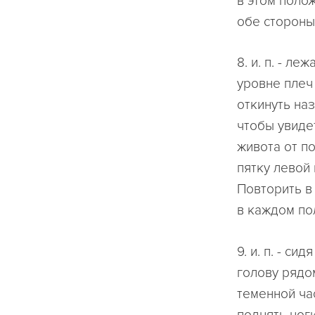
в этом полож
обе стороны
8. и. п. - л
уровне плеч
откинуть на
чтобы увиде
живота от по
пятку левой 
Повторить в 
в каждом пол
9. и. п. - с
голову рядо
теменной ча