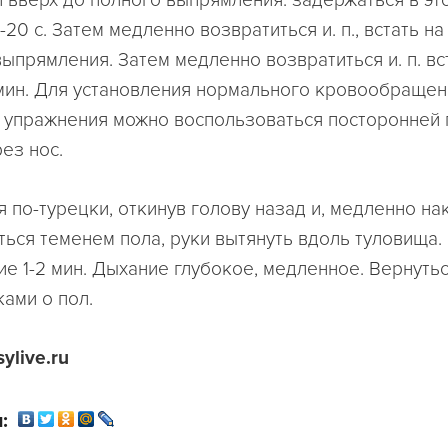
и вверх до полного выпрямления. задержаться в эт
20 с. Затем медленно возвратиться и. п., встать на
ыпрямления. Затем медленно возвратиться и. п. вс
2 мин. Для установления нормального кровообращен
 упражнения можно воспользоваться посторонней
ез нос.
сидя по-турецки, откинув голову назад и, медленно н
уться теменем пола, руки вытянуть вдоль туловища.
е 1-2 мин. Дыхание глубокое, медленное. Вернуться 
ками о пол.
ylive.ru
: