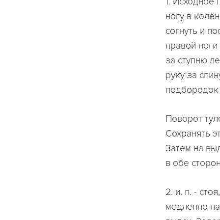
1. Исходное 
ногу в колен
согнуть и п
правой ноги
за ступню л
руку за спин
подбородок 
Поворот тул
Сохранять э
Затем на выд
в обе сторон
2. и. п. - с
медленно нак