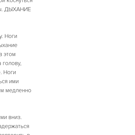
ой коснуться
ты. ДЫХАНИЕ
у. Ноги
Дыхание
в этом
 голову,
. Ноги
ься ими
тем медленно
ями вниз.
Задержаться