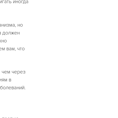
игать иногда
низма, но
в должен
ожно
ем вам, что
е чем через
иям в
аболеваний.