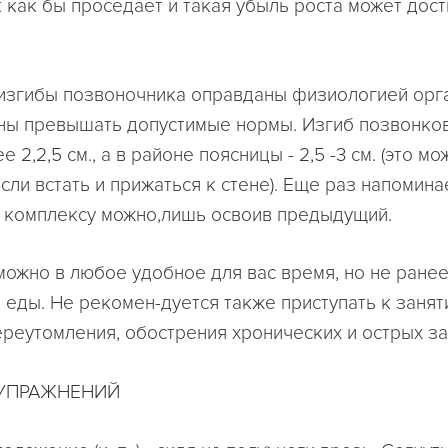
 как бы проседает и такая убыль роста может дост
згибы позвоночника оправданы физиологией орга
ны превышать допустимые нормы. Изгиб позвонко
е 2,2,5 см., а в районе поясницы - 2,5 -3 см. (это м
сли встать и прижаться к стене). Еще раз напомина
к комплексу можно,лишь освоив предыдущий.
можно в любое удобное для вас время, но не ране
ле еды. Не рекомен-дуется также приступать к занят
ереутомления, обострения хронических и острых з
УПРАЖНЕНИЙ