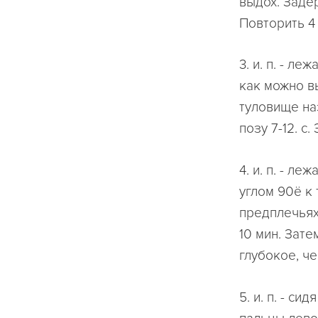
выдох. Задер
Повторить 4 
3. и. п. - л
как можно в
туловище на
позу 7-12. с
4. и. п. - л
углом 90ё к 
предплечьях
10 мин. Зате
глубокое, че
5. и. п. - с