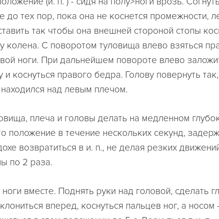
положение (и. п. ) - сидя на полу>ноги врозь. Согну
е до тех пор, пока она не коснется промежности, л
оставить так чтобы она внешней стороной стопы ко
 у колена. С поворотом туловища влево взяться пр
евой ноги. При дальнейшем повороте влево заложи
у и коснуться правого бедра. Голову повернуть так
находился над левым плечом.
овища, плеча и головы делать на медленном глубок
то положение в течение нескольких секунд, задерж
охе возвратиться в и. п., не делая резких движени
ы по 2 раза.
тоя, ноги вместе. Поднять руки над головой, сделать г
лониться вперед, коснуться пальцев ног, а носом -