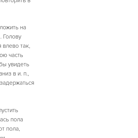
повторить в
оложить на
. Голову
 влево так,
нюю часть
обы увидеть
из в и. п.,
, задержаться
пустить
ась пола
т пола,