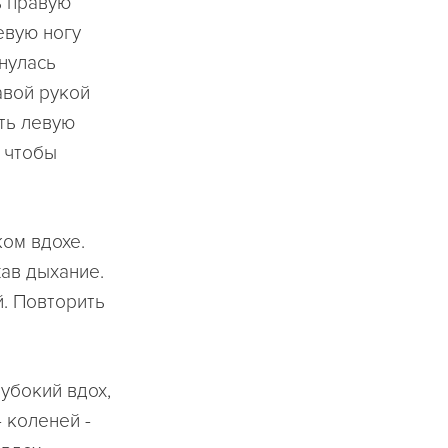
ть правую
евую ногу
снулась
авой рукой
ть левую
, чтобы
ом вдохе.
ав дыхание.
й. Повторить
лубокий вдох,
 коленей -