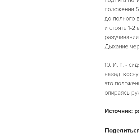
поднять ног
положении 5-
до полного в
и стоять 1-
разучивании
Дыхание чер
10. И. п. - 
назад, косн
это положени
опираясь ру
Источник: ps
Поделиться