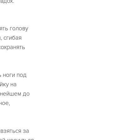
 вдох.
нять голову
, сгибая
сохранять
ь ноги под
йку на
льнейшем до
ное,
 взяться за