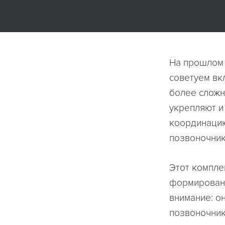
На прошлом 
советуем вк
более сложн
укрепляют и
координацию
позвоночник
Этот компле
формировани
внимание: о
позвоночник