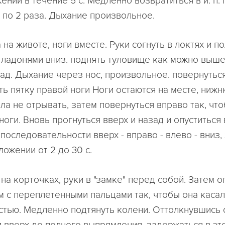
ении в течение 5 с. Медленно возвратиться в и. п. 
 по 2 раза. Дыхание произвольное.
ежа на животе, ноги вместе. Руки согнуть в локтях и п
 ладонями вниз. поднять туловище как можно выше
зад. Дыхание через нос, произвольное. повернуться
ть пятку правой ноги Ноги остаются на месте, ниж
ла не отрывать, затем повернуться вправо так, чт
ноги. Вновь прогнуться вверх и назад и опуститься вн
последовательности вверх - вправо - влево - вниз
ожении от 2 до 30 с.
идя на корточках, руки в "замке" перед собой. Затем о
м с переплетенными пальцами так, чтобы она касал
стью. Медленно подтянуть колени. Оттолкнувшись о