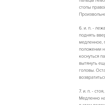
пальцы лево
стопы право
Произвольно
6. и. п. - л
поднять ввер
медленное, 
положении н
коснуться п
вытянуть ещ
головы. Ост
возвратиться 
7. и. п. - ст
Медленно на