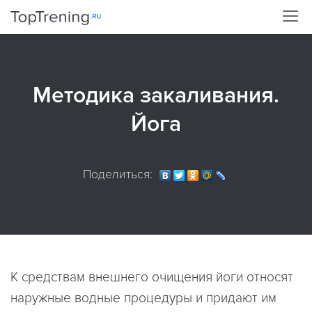
Методика закаливания.
Йога
Поделиться:
К средствам внешнего очищения йоги относят
наружные водные процедуры и придают им