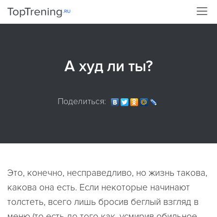
А худ ли ты?
Поделиться:
Это, конечно, несправедливо, но жизнь такова,
какова она есть. Если некоторые начинают
толстеть, всего лишь бросив беглый взгляд в
меню (то есть до того как, усмирив обильное