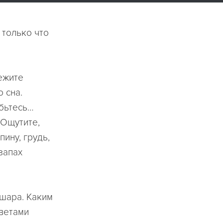
 только что
ежите
 сна.
абьтесь…
 Ощутите,
ину, грудь,
запах
шара. Каким
цветами