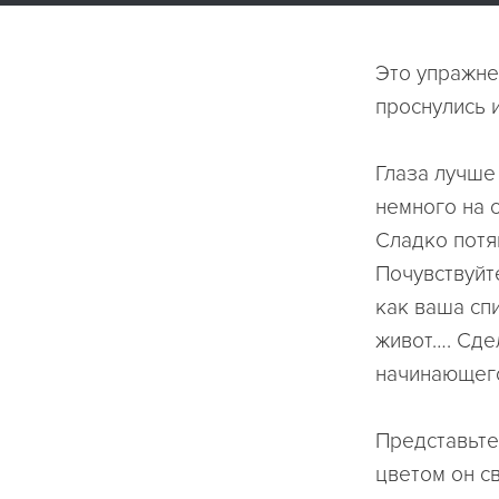
Это упражне
проснулись 
Глаза лучше
немного на 
Сладко потя
Почувствуйте
как ваша спи
живот…. Сдел
начинающего
Представьте
цветом он с