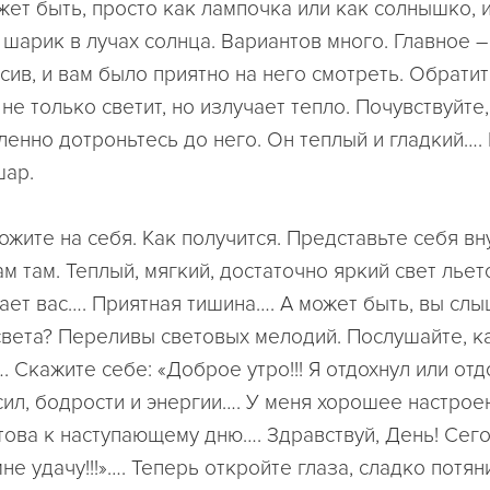
жет быть, просто как лампочка или как солнышко, 
шарик в лучах солнца. Вариантов много. Главное –
сив, и вам было приятно на него смотреть. Обрати
н не только светит, но излучает тепло. Почувствуйте
ленно дотроньтесь до него. Он теплый и гладкий….
шар.
ожите на себя. Как получится. Представьте себя вн
ам там. Теплый, мягкий, достаточно яркий свет льет
вает вас…. Приятная тишина…. А может быть, вы слы
вета? Переливы световых мелодий. Послушайте, ка
. Скажите себе: «Доброе утро!!! Я отдохнул или отд
сил, бодрости и энергии…. У меня хорошее настрое
отова к наступающему дню…. Здравствуй, День! Сег
е удачу!!!»…. Теперь откройте глаза, сладко потян