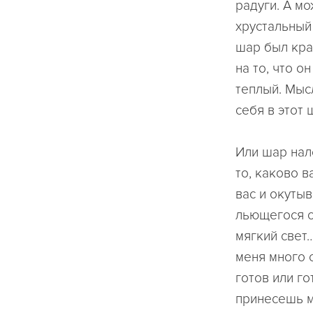
радуги. А мо
хрустальный 
шар был кра
на то, что о
теплый. Мыс
себя в этот 
Или шар нал
то, каково в
вас и окуты
льющегося с
мягкий свет…
меня много 
готов или г
принесешь мн