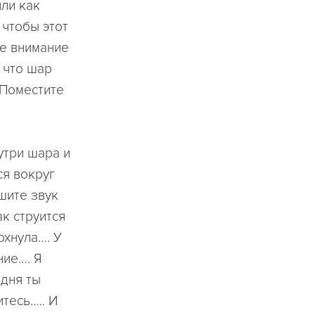
или как
 чтобы этот
те внимание
, что шар
 Поместите
утри шара и
ся вокруг
шите звук
к струится
охнула…. У
ние…. Я
одня ты
итесь….. И