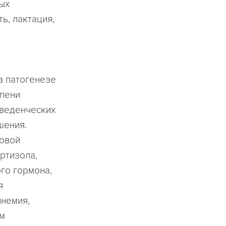
ых
ь, лактация,
в патогенезе
епени
оведенческих
шения.
ковой
ртизола,
го гормона,
я
инемия,
зм