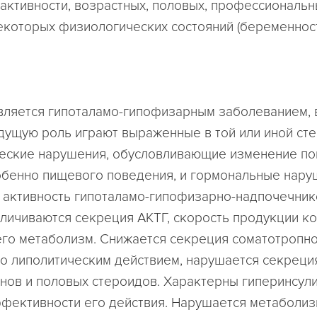
активности, возрастных, половых, профессиональн
екоторых физиологических состояний (беременност
ляется гипоталамо-гипофизарным заболеванием, 
дущую роль играют выраженные в той или иной ст
еские нарушения, обусловливающие изменение п
обенно пищевого поведения, и гормональные нару
активность гипоталамо-гипофизарно-надпочечни
еличиваются секреция АКТГ, скорость продукции ко
его метаболизм. Снижается секреция соматотропно
 липолитическим действием, нарушается секреци
нов и половых стероидов. Характерны гиперинсул
фективности его действия. Нарушается метаболи