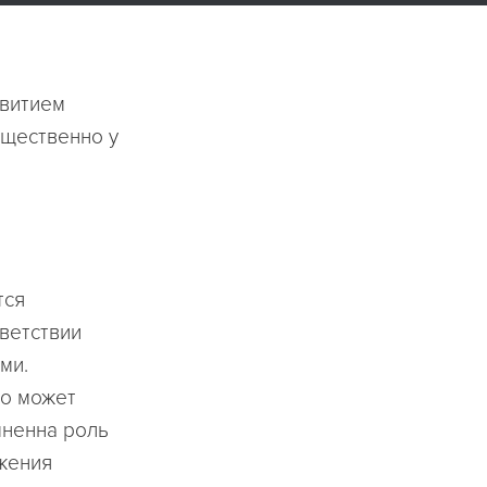
звитием
ущественно у
тся
ветствии
ми.
но может
мненна роль
жения