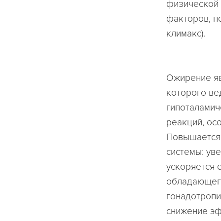
физической 
факторов, н
климакс).
Ожирение яв
которого ве
гипоталамич
реакций, ос
Повышается 
системы: ув
ускоряется 
обладающего
гонадотропи
снижение эф