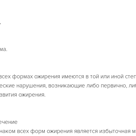
,
ма.
всех формах ожирения имеются в той или иной сте
еские нарушения, возникающие либо первично, ли
звития ожирения.
ечение
аком всех форм ожирения является избыточная ма