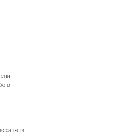
пени
бо в
сса тепа.