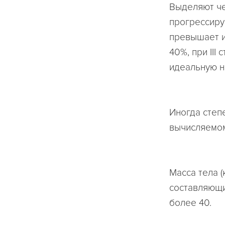
Выделяют че
прогрессиру
превышает ид
40%, при III
идеальную н
Иногда степ
вычисляемом
Масса тела (
составляющий 
более 40.