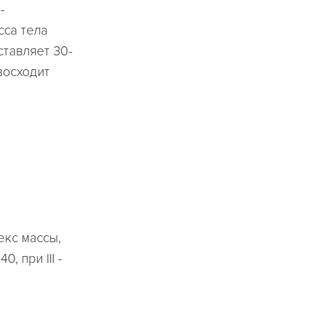
-
сса тела
ставляет 30-
восходит
декс массы,
, при III -