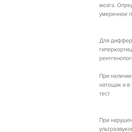
мозга. Опре
умеренное 
Для диффере
гиперкортиц
рентгенолог
При наличии
натощак и в
тест.
При нарушен
ультразвуко