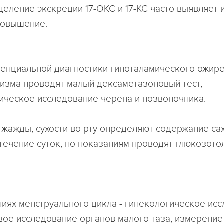
деление экскреции 17-ОКС и 17-КС часто выявляет 
повышение.
нциальной диагностики гипоталамического ожире
изма проводят малый дексаметазоновый тест,
ическое исследование черепа и позвоночника.
 жажды, сухости во рту определяют содержание са
 течение суток, по показаниям проводят глюкозот
иях менструального цикла - гинекологическое исс
вое исследование органов малого таза, измерение