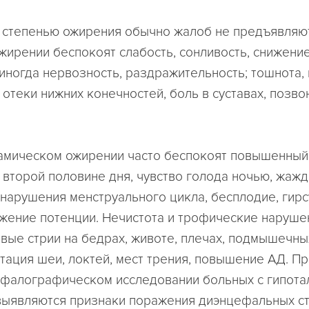
 II степенью ожирения обычно жалоб не предъявляю
жирении беспокоят слабость, сонливость, снижени
 иногда нервозность, раздражительность; тошнота,
 отеки нижних конечностей, боль в суставах, позво
амическом ожирении часто беспокоят повышенный 
 второй половине дня, чувство голода ночью, жажд
 нарушения менструального цикла, бесплодие, гирс
ижение потенции. Нечистота и трофические наруше
вые стрии на бедрах, животе, плечах, подмышечны
тация шеи, локтей, мест трения, повышение АД. Пр
фалографическом исследовании больных с гипот
ыявляются признаки поражения диэнцефальных ст