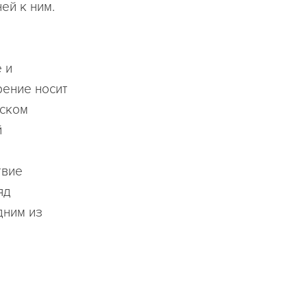
ей к ним.
 и
рение носит
еском
й
твие
яд
дним из