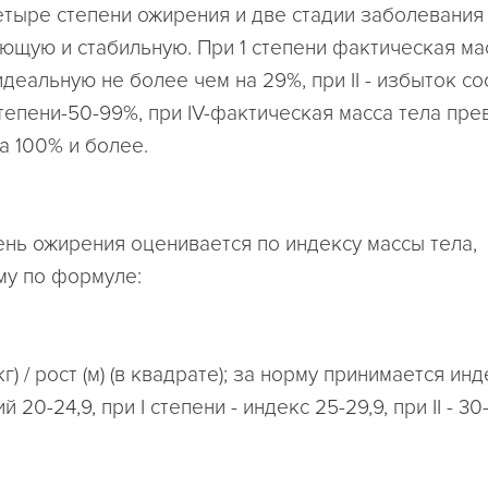
тыре степени ожирения и две стадии заболевания 
ющую и стабильную. При 1 степени фактическая ма
еальную не более чем на 29%, при II - избыток со
 степени-50-99%, при IV-фактическая масса тела пре
а 100% и более.
ень ожирения оценивается по индексу массы тела,
у по формуле:
кг) / рост (м) (в квадрате); за норму принимается ин
20-24,9, при I степени - индекс 25-29,9, при II - 30-40