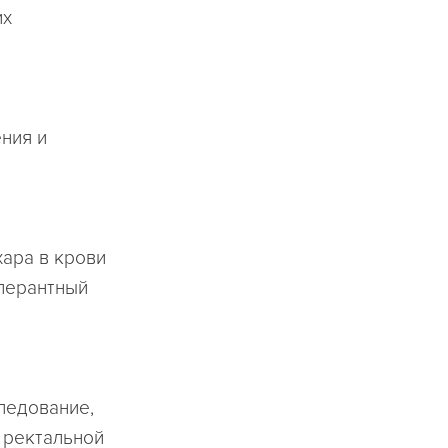
их
ния и
хара в крови
олерантный
ледование,
 ректальной