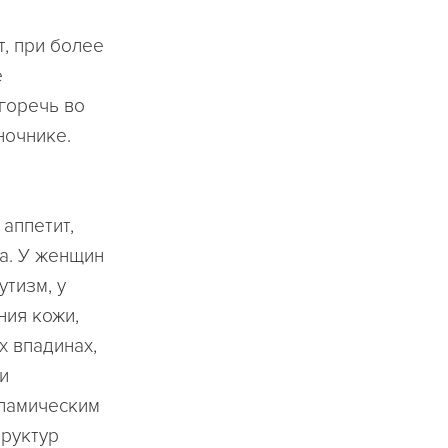
т, при более
е
 горечь во
ночнике.
аппетит,
а. У женщин
утизм, у
ния кожи,
х впадинах,
и
аламическим
руктур