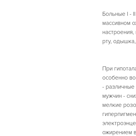
Больные I -
массивном о
настроения,
рту, одышка,
При гипотал
особенно во
- различные
мужчин - сн
мелкие розо
гиперпигмен
электроэнце
ожирением в