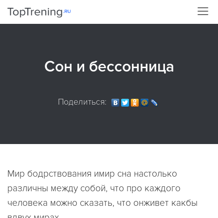
Сон и бессонница
Поделиться:
Мир бодрствования имир сна настолько
различны между собой, что про каждого
человека можно сказать, что онживет какбы
вдвух мирах.