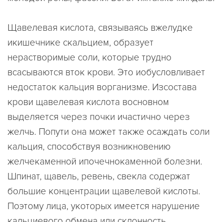
Щавелевая кислота, связываясь вжелудке
икишечнике скальцием, образует
нерастворимые соли, которые трудно
всасываются вток крови. Это иобусловливает
недостаток кальция ворганизме. Изсостава
крови щавелевая кислота восновном
выделяется через почки ичастично через
желчь. Попути она может также осаждать соли
кальция, способствуя возникновению
желчекаменной ипочечнокаменной болезни.
Шпинат, щавель, ревень, свекла содержат
большие концентрации щавелевой кислоты.
Поэтому лица, укоторых имеется нарушение
кальциевого обмена или склонность