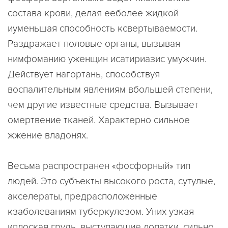
состава крови, делая ееболее жидкой
иуменьшая способность ксвертываемости.
Раздражает половые органы, вызывая
нимфоманию уженщин исатириазис умужчин.
Действует нагортань, способствуя
воспалительным явлениям вбольшей степени,
чем другие известные средства. Вызывает
омертвение тканей. Характерно сильное
жжение владонях.
Весьма распространен «фосфорный» тип
людей. Это субъекты высокого роста, сутулые,
акселераты, предрасположенные
кзаболеваниям туберкулезом. Уних узкая
иплоская грудь, выступающие лопатки, сильно