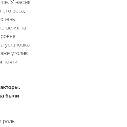
ше. У нас на
него веса,
 очень
тстве их на
оровье
та установка
даже утолив
и почти
акторы.
ка были
т роль