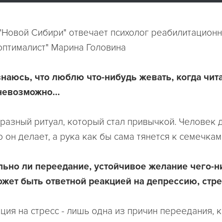
"Новой Сибири" отвечает психолог реабилитационн
оптималист" Марина Головина
знаюсь, что люблю что-нибудь жевать, когда чит
невозможно...
бразный ритуал, который стал привычкой. Человек 
о он делает, а рука как бы сама тянется к семечкам
льно ли переедание, устойчивое желание чего-н
жет быть ответной реакцией на депрессию, стр
кция на стресс - лишь одна из причин переедания, 