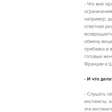
- Что мне нр
ограничения
например, д
ответная ре
возвращаетс
обмену вещес
прибавка в в
готовые мен
Франции и 
- И что дела
- Слушать св
инстинкты, 
эти инстинк