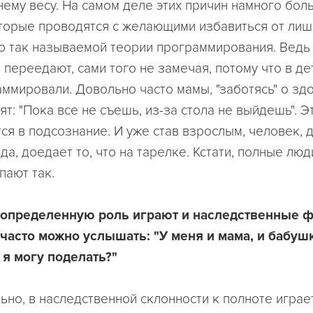
нему весу. На самом деле этих причин намного боль
оторые проводятся с желающими избавиться от лиш
о так называемой теории программирования. Ведь
переедают, сами того не замечая, потому что в де
аммировали. Довольно часто мамы, "заботясь" о зд
ят: "Пока все не съешь, из-за стола не выйдешь". Э
ся в подсознание. И уже став взрослым, человек, 
да, доедает то, что на тарелке. Кстати, полные люд
пают так.
, определенную роль играют и наследственные ф
часто можно услышать: "У меня и мама, и бабуш
 я могу поделать?"
льно, в наследственной склонности к полноте играе