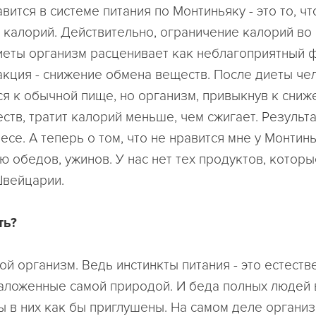
авится в системе питания по Монтиньяку - это то, чт
 калорий. Действительно, ограничение калорий во
иеты организм расценивает как неблагоприятный ф
акция - снижение обмена веществ. После диеты че
я к обычной пище, но организм, привыкнув к сниж
тв, тратит калорий меньше, чем сжигает. Результа
есе. А теперь о том, что не нравится мне у Монтинь
ю обедов, ужинов. У нас нет тех продуктов, которы
Швейцарии.
ть?
ой организм. Ведь инстинкты питания - это естест
заложенные самой природой. И беда полных людей в
ты в них как бы приглушены. На самом деле органи