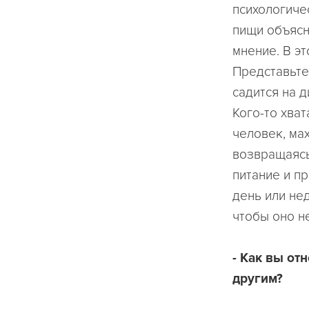
психологиче
пищи объясн
мнение. В эт
Представьте
садится на д
Кого-то хват
человек, мах
возвращаясь
питание и п
день или не
чтобы оно н
- Как вы от
другим?