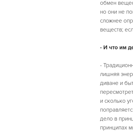
обмен вещес
но они не по
сложнее опр
веществ; есл
- И что им д
- Традицион
лишняя энерг
диване и быт
пересмотрет
и сколько уг
поправляется
дело в принц
принципах м