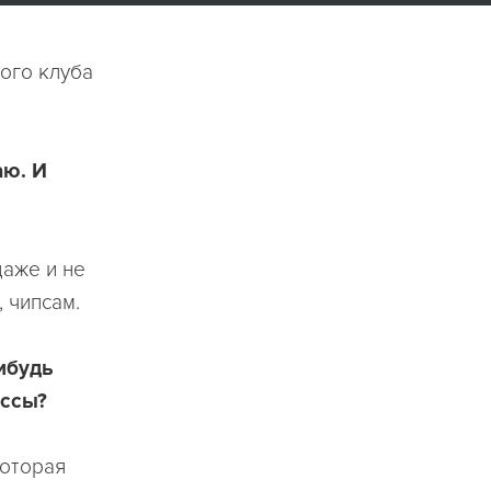
ого клуба
аю. И
даже и не
, чипсам.
ибудь
ессы?
которая