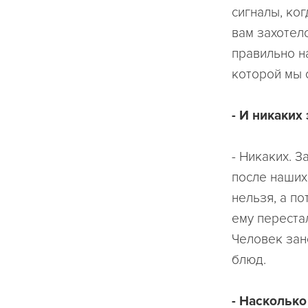
сигналы, ког
вам захотело
правильно н
которой мы 
- И никаких
- Никаких. З
после наших 
нельзя, а по
ему перестал
Человек зан
блюд.
- Насколько