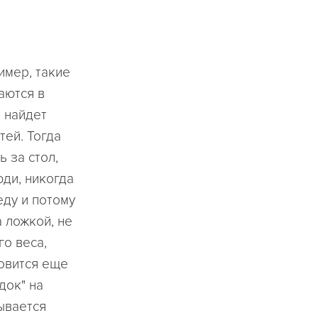
имер, такие
аются в
а найдет
тей. Тогда
ь за стол,
юди, никогда
ду и потому
 ложкой, не
го веса,
новится еще
док" на
ывается