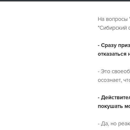
На вопросы 
"Сибирский 
- Сразу при
отказаться 
- Это своео
осознает, чт
- Действите
покушать мо
- Да, но реа