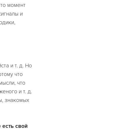
-то момент
сигналы и
одики,
та и т. д. Но
отому что
мысли, что
еного и т. д.
ы, знакомых
 есть свой