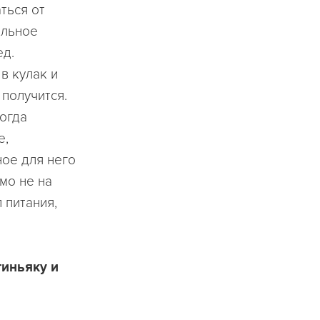
ться от
ильное
ед.
в кулак и
 получится.
когда
е,
ое для него
мо не на
 питания,
тиньяку и