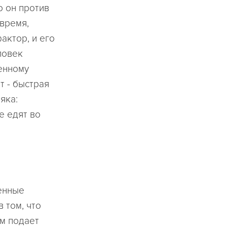
о он против
 время,
актор, и его
ловек
енному
т - быстрая
яка:
е едят во
венные
 том, что
зм подает