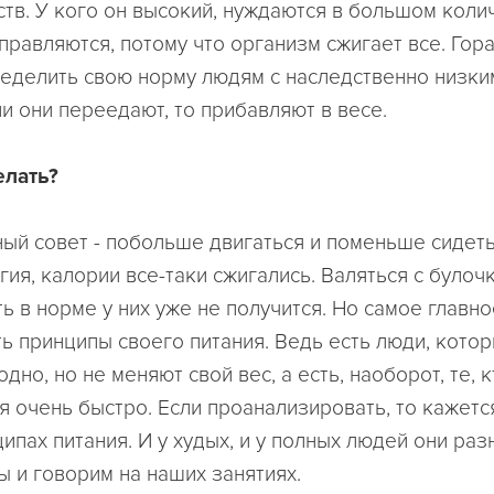
тв. У кого он высокий, нуждаются в большом коли
правляются, потому что организм сжигает все. Гор
еделить свою норму людям с наследственно низк
и они переедают, то прибавляют в весе.
елать?
ный совет - побольше двигаться и поменьше сидеть
ия, калории все-таки сжигались. Валяться с булоч
ь в норме у них уже не получится. Но самое главно
ь принципы своего питания. Ведь есть люди, котор
одно, но не меняют свой вес, а есть, наоборот, те, к
 очень быстро. Если проанализировать, то кажется
ипах питания. И у худых, и у полных людей они раз
ы и говорим на наших занятиях.