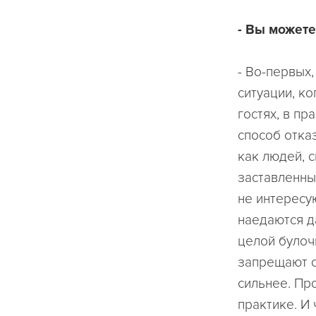
- Вы можете
- Во-первых,
ситуации, к
гостях, в пр
способ отказ
как людей, с
заставленны
не интересу
наедаются д
целой булоч
запрещают с
сильнее. Пр
практике. И