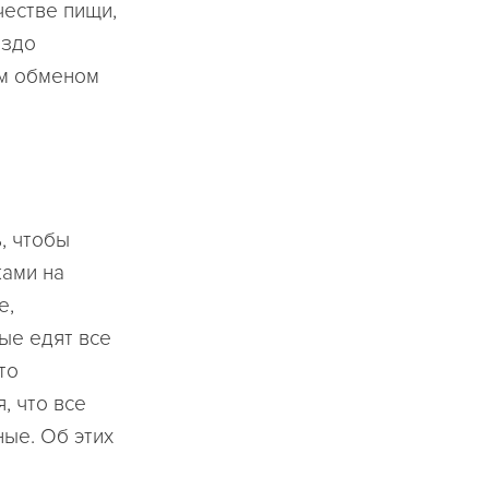
честве пищи,
аздо
им обменом
, чтобы
ками на
е,
ые едят все
то
, что все
ные. Об этих