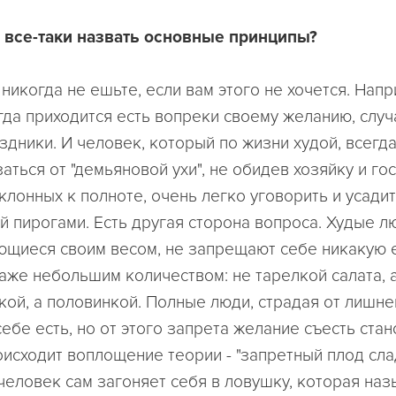
 все-таки назвать основные принципы?
 никогда не ешьте, если вам этого не хочется. Напр
огда приходится есть вопреки своему желанию, случ
аздники. И человек, который по жизни худой, всегд
аться от "демьяновой ухи", не обидев хозяйку и гос
клонных к полноте, очень легко уговорить и усадит
й пирогами. Есть другая сторона вопроса. Худые л
ющиеся своим весом, не запрещают себе никакую е
аже небольшим количеством: не тарелкой салата, а
кой, а половинкой. Полные люди, страдая от лишне
ебе есть, но от этого запрета желание съесть ста
оисходит воплощение теории - "запретный плод сла
 человек сам загоняет себя в ловушку, которая наз